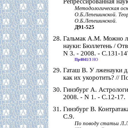
Репрессированная наука
Методологическая осн
О.Б.Лепешинской. Тео
О.Б.Лепешинской.
Д91-525
Гальмак А.М. Можно ли
науки: Бюллетень / Отв
N 3. - 2008. - С.131-14
Пр4041/3
НО
Гаташ В. У лженауки д
как их укоротить? // По
Гинзбург А. Астрология
2008. - N 1. - С.12-17.
Гинзбург В. Контратака 
С.9.
По поводу статьи Л.Л