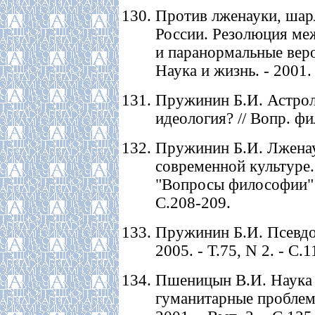
Против лженауки, шар
России. Резолюция меж
и паранормальные веров
Наука и жизнь. - 2001. 
Пружинин Б.И. Астроло
идеология? // Вопр. фи
Пружинин Б.И. Лженау
современной культуре.
"Вопросы философии" //
С.208-209.
Пружинин Б.И. Псевдон
2005. - Т.75, N 2. - C.
Пшеницын В.И. Наука и
гуманитарные проблемы