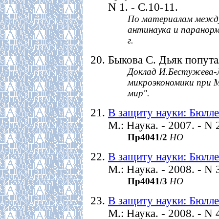
N 1. - С.10-11.
По материалам между
антинаука и паранорм
г.
Быкова С. Дьяк попутал?
Доклад И.Бестужева-
микроэкономики при М
мир".
В защиту науки: Бюлле
М.: Наука. - 2007. - N 2
Пр4041/2
НО
В защиту науки: Бюлле
М.: Наука. - 2008. - N 3
Пр4041/3
НО
В защиту науки: Бюлле
М.: Наука. - 2008. - N 4