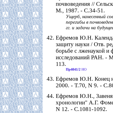
почвоведения // Сельск
М., 1987. - С.34-51.
Ущерб, нанесенный сов
перегибы в почвоведени
гг. и задачи на будущее
Ефремов Ю.Н. Календа
защиту науки / Отв. р
борьбе с лженаукой и
исследований РАН. - М.
113.
Пр4041/2
НО
Ефремов Ю.Н. Конец н
2000. - Т.70, N 9. - С.
Ефремов Ю.Н., Завеня
хронологии" А.Г. Фомен
N 12. - С.1081-1092.