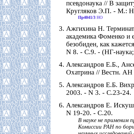
псевдонаука // В защит
Кругляков Э.П. - М.: На
Пр4041/3
НО
Ажгихина Н. Терминат
академика Фоменко и е
безобиден, как кажется 
N 8. - С.9. - (НГ-наука;
Александров Е.Б., Анс
Охатрина // Вестн. АН 
Александров Е.Б. Вихр
2003. - N 3. - С.23-24.
Александров Е. Искуше
N 19-20. - С.20.
В науке не применим 
Комиссии РАН по борь
научных исследований 