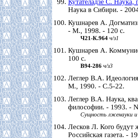
Кутателадзе С. Наука,
Наука в Сибири. - 2004.
Кушнарев А. Догматиз
- М., 1998. - 120 с.
Ч21-К.964
ч/з1
Кушнарев А. Коммунист
100 с.
В94-286
ч/з3
Леглер В.А. Идеология 
М., 1990. - С.5-22.
Леглер В.А. Наука, ква
философии. - 1993. - N
Сущность лженауки и 
Лесков Л. Кого будут ж
Российская газета. - 19