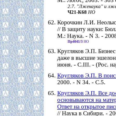
М.: Логос, 2003. - 303 
2.7. "Лженаука" и лже
Ч21-К68
НО
Корочкин Л.И. Неолыс
// В защиту науки: Бюл
М.: Наука. - N 3. - 200
Пр4041/3
НО
Кругляков Э.П. Бизнес
даже в высшие эшелоны в
июня. - С.III. - (Рос. на
Кругляков Э.П. В поис
2000. - N 34. - С.5.
Кругляков Э.П. Все д
основываются на мате
Ответ на открытое пи
// Наука в Сибири. - 20