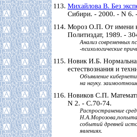
Михайлова В. Без эксп
Сибири. - 2000. - N 6. 
Мороз О.П. От имени н
Политиздат, 1989. - 304
Анализ современных п
-психологические прич
Новик И.Б. Нормальная
естествознания и техник
Объявление кибернети
на науку. заимоотнош
Новиков С.П. Математик
N 2. - С.70-74.
Распространение сре
Н.А.Морозова,попыта
событий древней исто
явлениях.