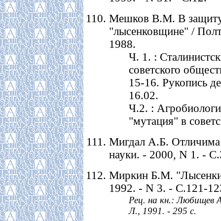
Мешков В.М. В защиту
"лысенковщине" / Полт.
1988.
Ч. 1. : Сталинист
советского общества
15-16. Рукопись 
16.02.
Ч.2. : Агробиолог
"мутация" в советс
Мигдал А.Б. Отличима 
науки. - 2000, N 1. - С.
Миркин Б.М. "Лысенки
1992. - N 3. - С.121-12
Рец. на кн.: Любищев 
Л., 1991. - 295 с.