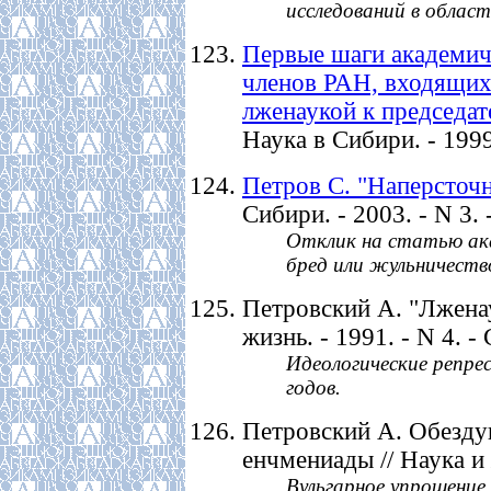
исследований в област
Первые шаги академич
членов РАН, входящих
лженаукой к председа
Наука в Сибири. - 1999.
Петров С. "Наперсточн
Сибири. - 2003. - N 3. 
Отклик на статью ака
бред или жульничест
Петровский А. "Лженау
жизнь. - 1991. - N 4. - 
Идеологические репрес
годов.
Петровский А. Обезду
енчмениады // Наука и 
Вульгарное упрощение 