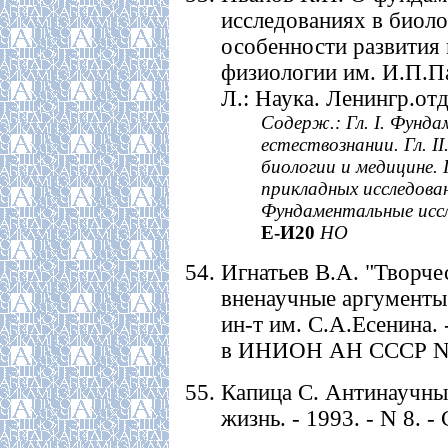
исследованиях в биоло
особенности развития 
физиологии им. И.П.Па
Л.: Наука. Ленингр.отд-
Содерж.: Гл. I. Фунда
естествознании. Гл. I
биологии и медицине. 
прикладных исследован
Фундаментальные иссл
Е-И20
НО
Игнатьев В.А. "Творче
вненаучные аргументы в
ин-т им. С.А.Есенина. -
в ИНИОН АН СССР N 4
Капица С. Антинаучные
жизнь. - 1993. - N 8. -