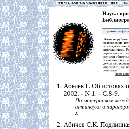
Наука про
Библиогра
указаны
шифры
с
Жизнь на рубеже 
реагирования, на
возрождены многи
шарлатанством. Р
верования - астро
все слои обществ
и в основе своей
духовного развит
определить, где н
лженаука?
Этим воп
Абелев Г. Об истоках п
2002. - N 1. - С.8-9.
По материалам между
антинаука и паранорм
г.
Абичев С.К. Подлинная