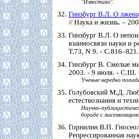
"Известиях".
Гинзбург В.Л. О лжена
// Наука и жизнь. – 200
Гинзбург В.Л. О непон
взаимосвязи науки и ре
Т.73, N 9. - С.816–821.
Гинзбург В. Смелые мыс
2003. - 9 июля. - С.III. 
Ученые нередко попад
Голубовский М.Д. Люб
естествознания и техник
Научно-публицистиче
борьбе с лысенковщино
Горнилин В.П. Гносеол
Репрессированная наука