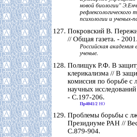
новой биологии" Э.Ен
рефлексологического т
психологии и ученых-пс
Покровский В. Пережи
// Общая газета. - 2001.
Российская академия 
ученые.
Полищук Р.Ф. В защиту
клерикализма // В защи
комиссия по борьбе с 
научных исследований Р
- С.197-206.
Пр4041/2
НО
Проблемы борьбы с лж
Президиуме РАН // Вест
С.879-904.