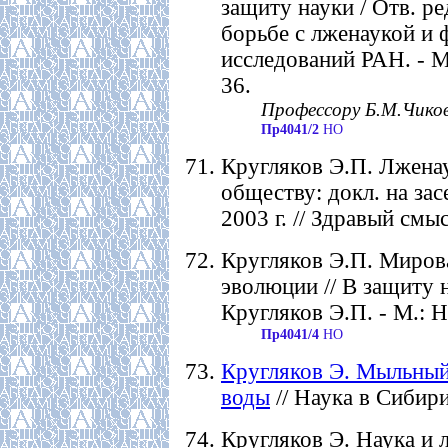
защиту науки / Отв. р
борьбе с лженаукой и
исследований РАН. - М.
36.
Профессору Б.М.Чиков
Пр4041/2
НО
Кругляков Э.П. Лженау
обществу: докл. на за
2003 г. // Здравый смысл
Кругляков Э.П. Мирова
эволюции // В защиту н
Кругляков Э.П. - М.: На
Пр4041/4
НО
Кругляков Э. Мыльный
воды
// Наука в Сибири.
Кругляков Э. Наука и 