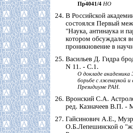
Пр4041/4
НО
В Российской академии 
состоялся Первый ме
"Наука, антинаука и п
котором обсуждался во
проникновение в науч
Васильев Д. Гидра брод
N 11. - С.1.
О докладе академика 
борьбе с лженаукой и
Президиуме РАН.
Вронский С.А. Астроло
ред. Казначеев В.П. - М
Гайсинович А.Е., Музр
О.Б.Лепешинской о "жи