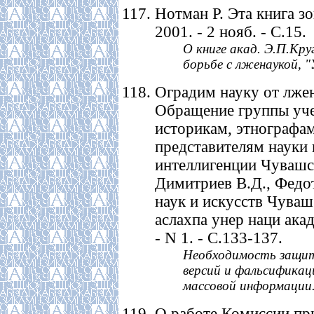
Нотман Р. Эта книга зо
2001. - 2 нояб. - С.15.
О книге акад. Э.П.Кру
борьбе с лженаукой, "
Оградим науку от лжен
Обращение группы уч
историкам, этнографам
представителям науки 
интеллигенции Чувашск
Димитриев В.Д., Федото
наук и искусств Чуваш
аслахпа унер наци ака
- N 1. - С.133-137.
Необходимость защит
версий и фальсификац
массовой информации
О работе Комиссии пр