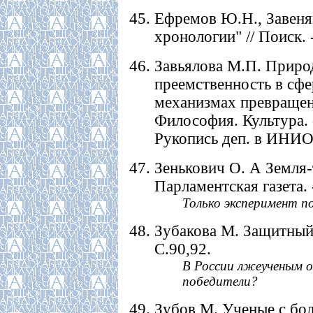
Ефремов Ю.Н., Завеня
хронологии" // Поиск. -
Завьялова М.П. Природ
преемственность в сфе
механизмах превращени
Философия. Культура. -
Рукопись деп. в ИНИО
Зенькович О. А Земля-т
Парламентская газета. -
Только эксперимент п
Зубакова М. Защитный в
С.90,92.
В России лжеученым об
победители?
Зубов М. Ученые с боль