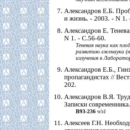
Александров Е.Б. Про
и жизнь. - 2003. - N 1. 
Александров Е. Теневая
N 1. - С.56-60.
Теневая наука как пл
развитию лженауки (
излучения в Лаборато
Александров Е.Б., Гин
пропагандистах // Вестн
202.
Александров В.Я. Труд
Записки современника. 
В93-236
ч/з1
Алексеев Г.Н. Необход