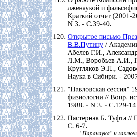
лженаукой и фальсифи
Краткий отчет (2001-200
N 3. - С.39-40.
Открытое письмо През
В.В.Путину
/ Академик
Абелев Г.И., Александ
Л.М., Воробьев А.И., 
Кругляков Э.П., Cадов
Наука в Сибири. - 2007.
"Павловская сессия" 19
физиологии // Вопр. ис
1988. - N 3. - С.129-14
Пастернак Б. Туфта // П
С. 6-7.
"Паранаука" и заключе