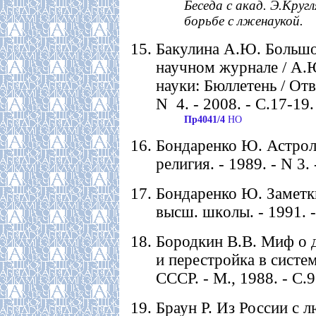
Беседа с акад. Э.Круг
борьбе с лженаукой.
Бакулина А.Ю. Большо
научном журнале / А.Ю
науки: Бюллетень / Отв
N 4. - 2008. - С.17-19.
Пр4041/4
НО
Бондаренко Ю. Астролог
религия. - 1989. - N 3. 
Бондаренко Ю. Заметки 
высш. шкoлы. - 1991. -
Бородкин В.В. Миф о д
и перестройка в сист
СССР. - М., 1988. - С.
Браун Р. Из России с л