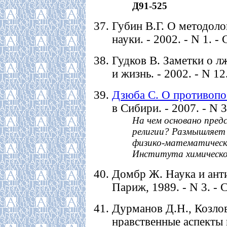
Д91-525
Губин В.Г. О методоло
науки. - 2002. - N 1. -
Гудков В. Заметки о л
и жизнь. - 2002. - N 12
Дзюба С. О противопо
в Сибири. - 2007. - N 3
На чем основано пред
религии? Размышляет 
физико-математически
Института химическо
Домбр Ж. Наука и антин
Париж, 1989. - N 3. - С
Дурманов Д.Н., Козло
нравственные аспекты 