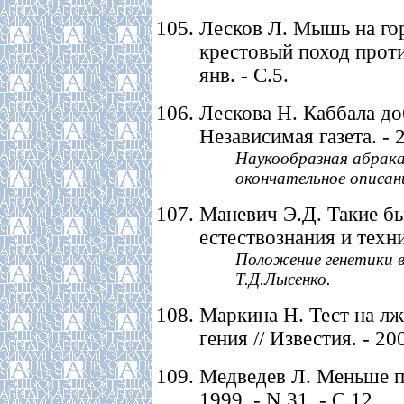
Лесков Л. Мышь на го
крестовый поход против
янв. - С.5.
Лескова Н. Каббала до
Независимая газета. - 2
Наукообразная абрака
окончательное описани
Маневич Э.Д. Такие бы
естествознания и техник
Положение генетики в 
Т.Д.Лысенко.
Маркина Н. Тест на лж
гения // Известия. - 200
Медведев Л. Меньше па
1999. - N 31. - С.12.