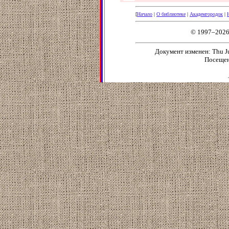
[
Начало
|
О библиотеке
|
Академгородок
|
© 1997–2026
Документ изменен: Thu Ju
Посещен