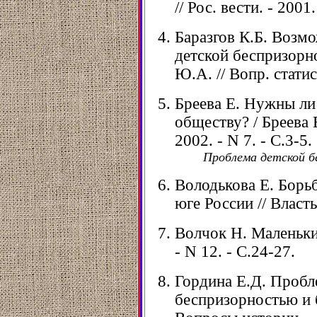
// Рос. вести. - 2001.
Баразгов К.Б. Возмо
детской беспризорно
Ю.А. // Вопр. статист
Бреева Е. Нужны ли
обществу? / Бреева Е
2002. - N 7. - С.3-5.
Проблема детской б
Володькова Е. Борь
юге России // Власть.
Волчок Н. Маленькие
- N 12. - С.24-27.
Гордина Е.Д. Пробл
беспризорностью и б