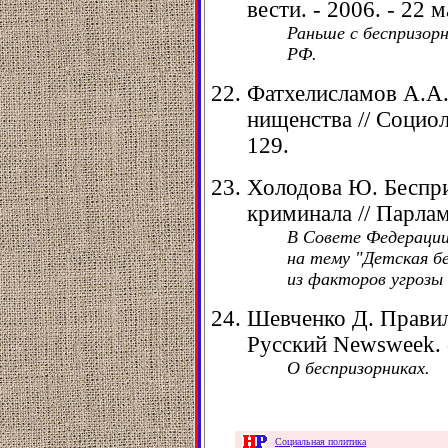
вести. - 2006. - 22 м
Раньше с беспризор
РФ.
Фатхелисламов А.А.
нищенства // Социол.
129.
Холодова Ю. Беспри
криминала // Парлам. 
В Совете Федерации
на тему "Детская бе
из факторов угрозы
Шевченко Д. Правил
Русский Newsweek. - 
О беспризорниках.
Социальная политика