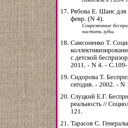
Поволжье в 1920-е 
Рябова Е. Шанс для в
февр. (N 4).
Современные беспри
чистить зубы.
Самсоненко Т. Соц
коллективизированн
с детской беспризорн
2011. - N 4. - С.109
Сидорова Т. Бесприз
сегодня. - 2002. - N 
Слуцкий Е.Г. Беспри
реальность // Социол
121.
Тарасов С. Генералы