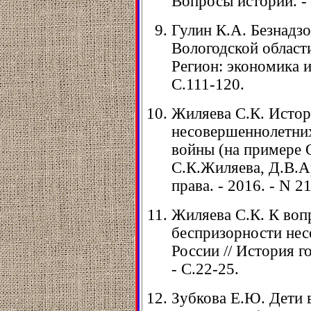
Вопросы истории. - 
Гулин К.А. Безнадз
Вологодской области
Регион: экономика и 
С.111-120.
Жиляева С.К. Истор
несовершеннолетних
войны (на примере О
С.К.Жиляева, Д.В.А
права. - 2016. - N 21
Жиляева С.К. К воп
беспризорности не
России // История го
- С.22-25.
Зубкова Е.Ю. Дети 