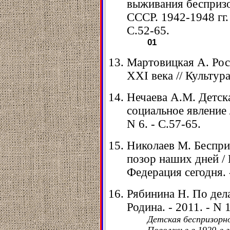
выживания беспризо
СССР. 1942-1948 гг. /
С.52-65.
01
Мартовицкая А. Рос
XXI века // Культура.
Нечаева А.М. Детск
социальное явление /
N 6. - С.57-65.
Николаев М. Беспри
позор наших дней / 
Федерация сегодня. -
Рябинина Н. По дел
Родина. - 2011. - N 1
Детская беспризорн