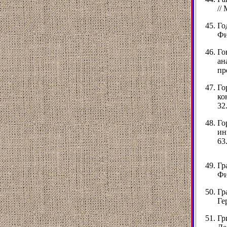
//
Го
Фи
Го
ан
пр
Го
ко
32
Го
ин
63
Гр
Фи
Гр
Ге
Гр