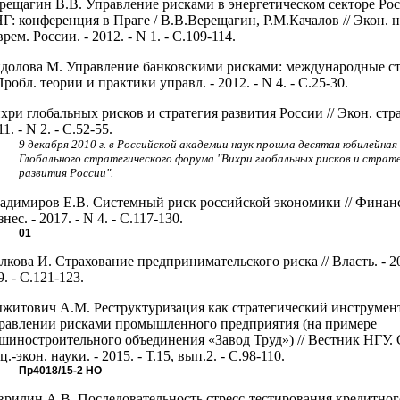
рещагин В.В. Управление рисками в энергетическом секторе Ро
Г: конференция в Праге / В.В.Верещагин, Р.М.Качалов // Экон. н
врем. России. - 2012. - N 1. - C.109-114.
долова М. Управление банковскими рисками: международные с
 Пробл. теории и практики управл. - 2012. - N 4. - С.25-30.
хри глобальных рисков и стратегия развития России // Экон. стра
1. - N 2. - С.52-55.
9 декабря 2010 г. в Российской академии наук прошла десятая юбилейная
Глобального стратегического форума "Вихри глобальных рисков и страт
развития России".
адимиров Е.В. Системный риск российской экономики // Финан
знес. - 2017. - N 4. - С.117-130.
01
лкова И. Страхование предпринимательского риска // Власть. - 20
9. - С.121-123.
житович А.М. Реструктуризация как стратегический инструмен
равлении рисками промышленного предприятия (на примере
шиностроительного объединения «Завод Труд») // Вестник НГУ. 
ц.-экон. науки. - 2015. - Т.15, вып.2. - С.98-110.
Пр4018/15-2
НО
врилин А.В. Последовательность стресс-тестирования кредитног