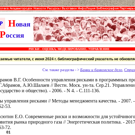
Н
овая
Р
оссия
РИСКИ - ОЦЕНКА, МОДЕЛИРОВАНИЕ, УПРАВЛЕНИЕ
аемые читатели, с июня 2024 г. библиографический указатель не обновля
См. также разделы - >
Банки и банковское дело
,
Страх
рамов В.Г. Особенности управления рисками в программных про
Г.Абрамов, А.Ю.Шалаев // Вестн. Моск. ун-та. Сер.21. Управлени
осударство и общество). - 2006. - N 4. - С.111-136.
ы управления рисками // Методы менеджмента качества. - 2007. - 
52-53.
сютин Е.О. Современные риски и возможности для устойчивог
звития рынка природного газа // Энергетическая политика. - 2017. 
63-72.
01