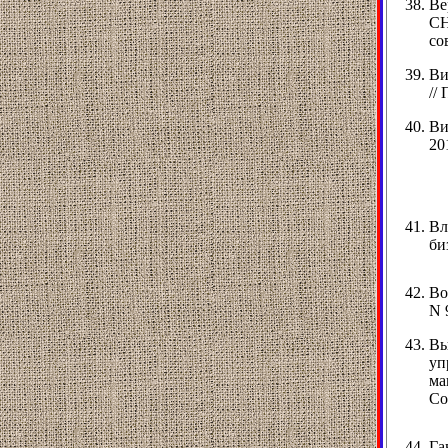
Ве
СН
со
Ви
//
Ви
201
Вл
би
Во
N 
Вы
уп
ма
Со
Га