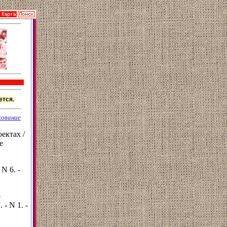
ется.
ование
ектах /
е
N 6. -
о
- N 1. -