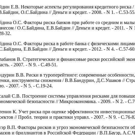
йдин Е.В. Некоторые аспекты регулирования кредитного риска /
В.Байдин, О.С.Байдина // Деньги и кредит. - 2008. - N 1. - С.53-55
йдина О.С. Факторы риска банков при работе со средним и мал
знесом / О.С.Байдина, Е.В.Байдин // Деньги и кредит. - 2011. - N 1
28-32.
йдина О.С. Факторы риска в работе банка с физическими лицами
С.Байдина, Е.В.Байдин // Деньги и кредит. - 2012. - N 4. - С.57-60
лабанов В. Стратегические и финансовые риски российской экон
асть. - 2007. - N 9. - С.49-51.
ндурин В.В. Риски в туроперейтинге: современные особенности
енки, инструменты снижения / В.В.Бандурин, Д.С.Ушаков // Стр
о. - 2007. - N 5. - С.19-24.
салай С.В. Построение системы управления рисками для повыш
ономической безопасности // Микроэкономика. - 2009. - N 2. - С.7
тенин К. Учет риска при оценке эффективности инвестиционны
оектов // Пробл. теории и практики управл. - 2007. - N 9. - С.76-8
уэр В.П. Факторы рисков и угроз экономической безопасности о
мазов и бриллиантов в Российской Федерации / В.П.Бауэр, А.С.Че