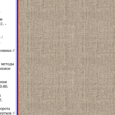
.
ым
1. -
 /
.
омики //
, методы
аховое
ения
0-80.
х
2.
борота
ртков //