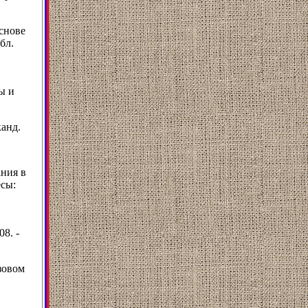
снове
бл.
ы и
канд.
ния в
есы:
8. -
зовом