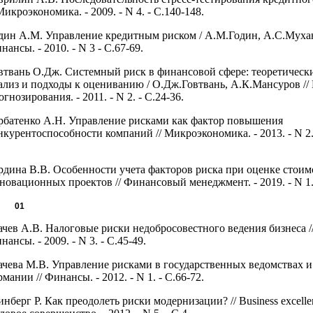
 Микроэкономика. - 2009. - N 4. - С.140-148.
дин А.М. Управление кредитным риском / А.М.Годин, А.С.Мухан
нансы. - 2010. - N 3 - С.67-69.
втвань О.Дж. Системный риск в финансовой сфере: теоретическ
ализ и подходы к оцениванию / О.Дж.Говтвань, А.К.Мансуров //
огнозирования. - 2011. - N 2. - С.24-36.
рбатенко А.Н. Управление рисками как фактор повышения
нкурентоспособности компаний // Микроэкономика. - 2013. - N 2. 
.
рдина В.В. Особенности учета факторов риска при оценке стоим
новационных проектов // Финансовый менеджмент. - 2019. - N 1. 
.
01
ачев А.В. Налоговые риски недобросовестного ведения бизнеса /
нансы. - 2009. - N 3. - С.45-49.
ачева М.В. Управление рисками в государственных ведомствах 
рмании // Финансы. - 2012. - N 1. - С.66-72.
инберг Р. Как преодолеть риски модернизации? // Business excelle