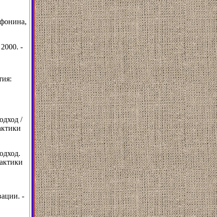
Афонина,
2000. -
тия:
одход /
актики
одход.
рактики
ации. -