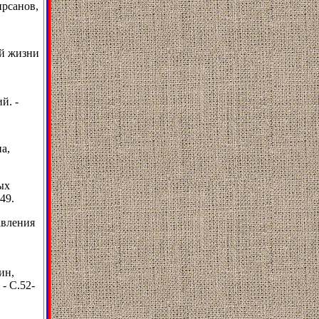
ирсанов,
ой жизни
й. -
а,
ых
49.
авления
ин,
 - С.52-