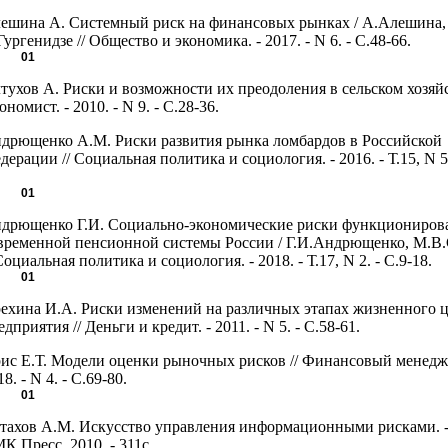
ешина А. Системный риск на финансовых рынках / А.Алешина,
Гургенидзе // Общество и экономика. - 2017. - N 6. - С.48-66.
01
тухов А. Риски и возможности их преодоления в сельском хозяйс
ономист. - 2010. - N 9. - С.28-36.
дрющенко А.М. Риски развития рынка ломбардов в Российской
дерации // Социальная политика и социология. - 2016. - Т.15, N 5.
.
01
дрющенко Г.И. Социально-экономические риски функциониров
временной пенсионной системы России / Г.И.Андрющенко, М.В
 Социальная политика и социология. - 2018. - Т.17, N 2. - С.9-18.
01
ехина И.А. Риски изменений на различных этапах жизненного 
едприятия // Деньги и кредит. - 2011. - N 5. - С.58-61.
ис Е.Т. Модели оценки рыночных рисков // Финансовый менеджм
18. - N 4. - С.69-80.
01
тахов А.М. Искусство управления информационными рисками. -
К Пресс, 2010. - 311с.