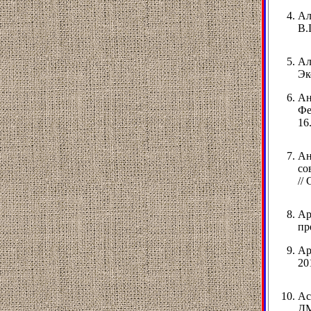
Ал
В.
Ал
Эк
Ан
Фе
16
Ан
со
//
Ар
пр
Ар
20
Ас
ДМ