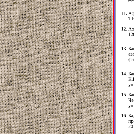
Аф
Т.
Ах
12
Ба
ав
фи
Ба
К.
уп
Ба
Ча
уп
Ба
пр
20