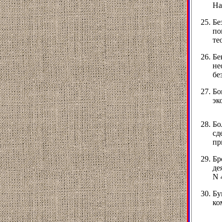
На
Бе
по
те
Бе
не
бе
Бо
эк
Бо
сд
пр
Бр
де
N 
Бу
ко