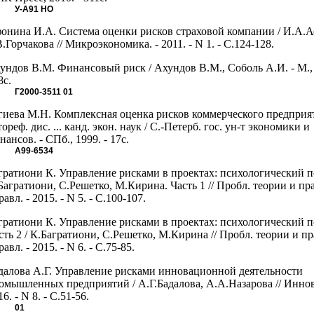
У-А91
НО
онина И.А. Система оценки рисков страховой компании / И.А.
В.Горчакова // Микроэкономика. - 2011. - N 1. - С.124-128.
ундов В.М. Финансовый риск / Ахундов В.М., Соболь А.И. - М., 
8с.
Г2000-3511
01
гиева М.Н. Комплексная оценка рисков коммерческого предприя
тореф. дис. ... канд. экон. наук / С.-Петерб. гос. ун-т экономики и
нансов. - СПб., 1999. - 17с.
А99-6534
гратиони К. Управление рисками в проектах: психологический п
Багратиони, С.Решетко, М.Кирина. Часть 1 // Пробл. теории и пр
равл. - 2015. - N 5. - С.100-107.
гратиони К. Управление рисками в проектах: психологический п
сть 2 / К.Багратиони, С.Решетко, М.Кирина // Пробл. теории и п
равл. - 2015. - N 6. - С.75-85.
далова А.Г. Управление рисками инновационной деятельности
омышленных предприятий / А.Г.Бадалова, А.А.Назарова // Иннов
16. - N 8. - С.51-56.
01