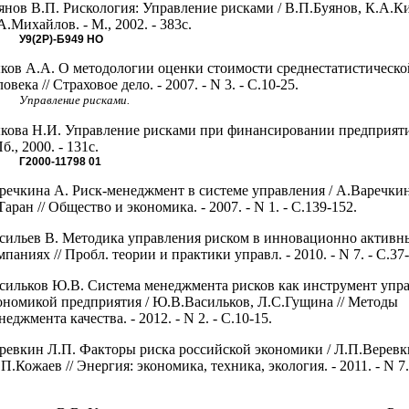
янов В.П. Рискология: Управление рисками / В.П.Буянов, К.А.К
А.Михайлов. - М., 2002. - 383с.
У9(2Р)-Б949
НО
ков А.А. О методологии оценки стоимости среднестатистическ
ловека // Страховое дело. - 2007. - N 3. - С.10-25.
Управление рисками.
кова Н.И. Управление рисками при финансировании предприяти
б., 2000. - 131с.
Г2000-11798
01
речкина А. Риск-менеджмент в системе управления / А.Варечкин
Таран // Общество и экономика. - 2007. - N 1. - С.139-152.
сильев В. Методика управления риском в инновационно активн
мпаниях // Пробл. теории и практики управл. - 2010. - N 7. - С.37-
сильков Ю.В. Система менеджмента рисков как инструмент упр
ономикой предприятия / Ю.В.Васильков, Л.С.Гущина // Методы
неджмента качества. - 2012. - N 2. - С.10-15.
ревкин Л.П. Факторы риска российской экономики / Л.П.Веревк
П.Кожаев // Энергия: экономика, техника, экология. - 2011. - N 7.
.