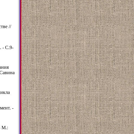
тве //
 - C.9-
ания
.Савина
цикла
ент. -
 М.: