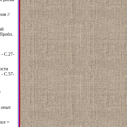
ов //
ий
 Пробл.
- С.27-
ости
- С.57-
/
и опыт
nce =