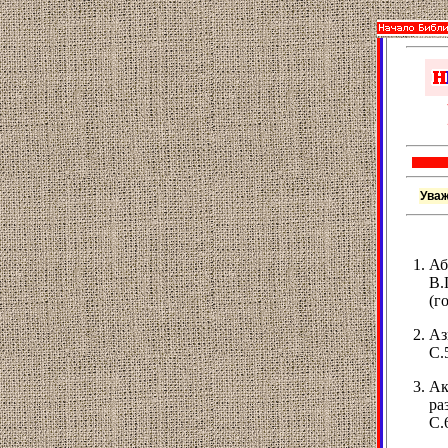
Уваж
Аб
В.
(г
Аз
С.
Ак
ра
С.