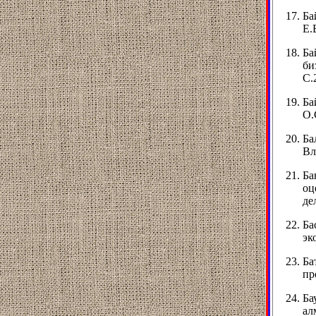
Ба
Е.
Ба
би
С.
Ба
О.
Ба
Вл
Ба
оц
дел
Ба
эк
Ба
пр
Ба
ал