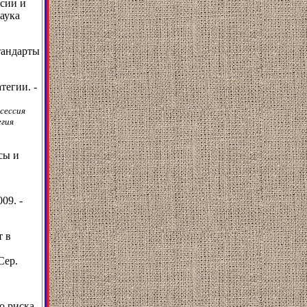
ссии и
аука
тандарты
тегии. -
 сессия
егия
сы и
09. -
т в
Сер.
о риска