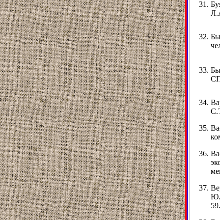
Бу
Л.
Бы
че
Бы
СП
Ва
С.
Ва
ко
Ва
эк
ме
Ве
Ю.
59