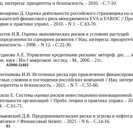
ц. интересы: приоритеты и безопасность. - 2010. - С.7-10.
знощенко Д. Оценка деятельности российского страховщика на о
казателей финансового риск-менеджемента EVA и FAROC // Про
ории и практики управл. - 2010. - N 1. - С.63-70.
кетов Н.В. Оценка экономических рисков в условиях растущей
определенности сценариев развития // Нац. интересы: приоритет
зопасность. - 2008. - N 12. - С.22-30.
гданова А.Е. Управление кредитными рисками: автореф. дис. ... 
он. наук / Ин-т макроэкон. исслед. - М., 2000. - 21с.
А2000-11402
лотникова И.И. Источники риска при привлечении финансирова
елках слияния и поглощения российских компаний // Нац. интер
иоритеты и безопасность. - 2011. - N 7. - С.55-60.
оило Е. Система оценки рисков инвестиционно-инновационной
ятельности организаций // Пробл. теории и практики управл. - 200
4. - С.61-71.
ньковский Д.В. Предпринимательские риски и угрозы в нефтега
мплексе // Финансовый бизнес. - 2021. - N 6. - С.14-16.
01