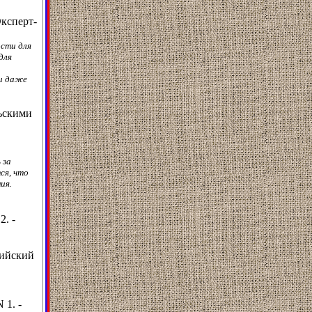
Эксперт-
ости для
для
 и даже
ьскими
 за
ся, что
ия.
2. -
сийский
 1. -