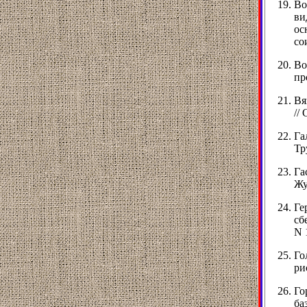
Во
ви
ос
со
Во
пр
Вя
//
Га
Тр
Га
Жу
Ге
сб
N 
Го
ри
Го
ба