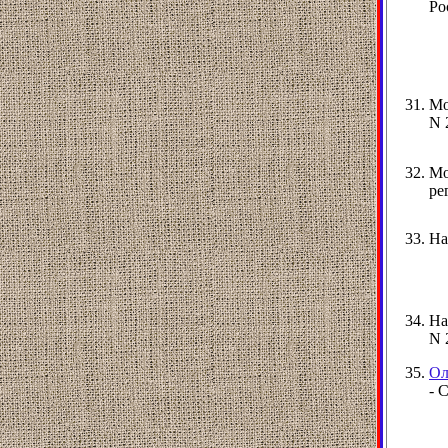
Ро
Мо
N 
Мо
ре
На
На
N 
Ол
- 