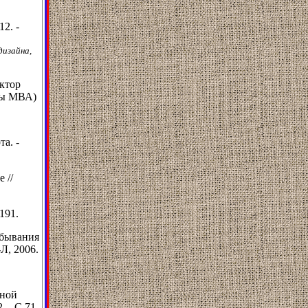
2. -
дизайна,
актор
мы МВА)
та. -
 //
191.
ебывания
-Л, 2006.
чной
. - С.71-