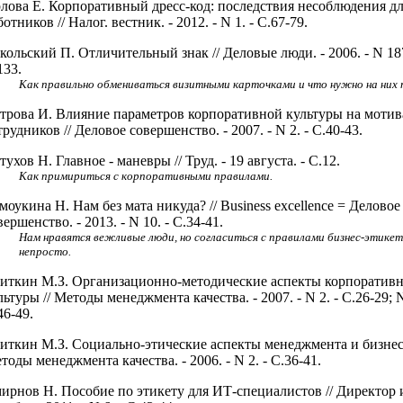
лова Е. Корпоративный дресс-код: последствия несоблюдения д
ботников // Налог. вестник. - 2012. - N 1. - C.67-79.
кольский П. Отличительный знак // Деловые люди. - 2006. - N 187
133.
Как правильно обмениваться визитными карточками и что нужно на них 
трова И. Влияние параметров корпоративной культуры на моти
трудников // Деловое совершенство. - 2007. - N 2. - С.40-43.
тухов Н. Главное - маневры // Труд. - 19 августа. - С.12.
Как примириться с корпоративными правилами.
моукина Н. Нам без мата никуда? // Business excellence = Деловое
вершенство. - 2013. - N 10. - С.34-41.
Нам нравятся вежливые люди, но согласиться с правилами бизнес-этике
непросто.
иткин М.З. Организационно-методические аспекты корпоратив
льтуры // Методы менеджмента качества. - 2007. - N 2. - C.26-29; N
46-49.
иткин М.З. Социально-этические аспекты менеджмента и бизнеса
тоды менеджмента качества. - 2006. - N 2. - С.36-41.
ирнов Н. Пособие по этикету для ИТ-специалистов // Директор