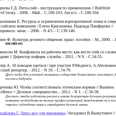
рнева Г.Д. Dress-code - инструкция по применению // BuhStyle
ухСтиль). - 2008. - Май. - С.100-103; Август. - С.100-104.
асникова Е. Ресурсы и ограничения корпоративной этики в сов
ссийских компаниях / Елена Красникова, Надежда Панферова //
прикосн. запас. - 2006. - N 4/5. - С.139-146.
зин Ф. Культура делового общения: практ. пособие. - М., 2000. - 
Ю9-Л89
НО
винсон М. Конфликты на рабочем месте: как вести себя со сло
дьми // Директор информ. службы. - 2011. - N 9. - С.54-55.
лер А. 10 поводов одеться / при участии Р.Медного, А.Аболенкин
сский репортер. - 2012. - N 19. - С.74-79.
Дресс-коды для успешной мимикрии в обществе бизнесменов, хипстеров, 
послов и бабушек.
рченко Ю. Чтобы соответствовать этическим нормам // Business
cellence = Деловое совершенство. - 2012. - N 1. - С.56-58.
Для того, чтобы избежать рисков и иметь безупречную деловую репутац
компании необходимы не только профессиональный менеджмент, но и по
строгое соблюдение норм и стандартов деловой этики.
хайлова Г. Дресс-код для чиновника
/ беседовал В.Выжутович //