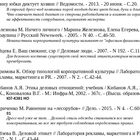
ину юбки диктует хозяин // Ведомости. - 2013. - 20 июня. - С.20.
В строгий дресс-код компании порой входит даже цвет белья, духи и длин
Что означает такой диктат со стороны работодателя и влияют ли огра
на эффективность сотрудников, оценивают эксперты.
лезнова М. Ничего личного / Марина Железнова, Елена Егерева
раулина // Русский Newsweek. - 2005. - N 40. - С.46-50.
Ненавистники корпоративной культуры называют ее "офисным фашизмо
йцева Е. Ваш смокинг, сэр // Деловые люди. - 2007. - N 192. - С.11
Для делового костюма существует свой жесткий этикет,которым нельзя
пренебрегать.
римова К. Обзор типологий корпоративной культуры // Лаборат
кламы, маркетинга и PR. - 2007. - N 2. - С.42-44.
банов А.Я. Этика деловых отношений: учебник / Кибанов А.Я., 
К., Коновалова В.Г. - М.: Инфра-М, 2002. - 367с. - (Высш. образов
Ю7-К381
НО
риченко М. Равнение на «лесорубов» // Дело. - 2015. - N 4. - С.60
01
Дресс-код уже не тот… Деловой стиль одежды становится все менее
консервативным, но все же требует соблюдения определенных правил.
бзева В. Деловой этикет // Лаборатория рекламы, маркетинга и P
07. - N 1. - С.43-44.