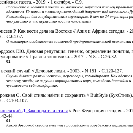
ссийская газета. - 2019. - 1 октября. - С.9.
Российские чиновники и политики, возможно, научатся наконец правильн
одеваться. Помочь им в этом призван единый документ под названием «Др
Рекомендации для государственных служащих». В нем на 24 страницах ра
что уместно и что неуместно носить чиновникам.
исеев Р. Как вести дела на Востоке // Азия и Африка сегодня. - 20
2. - С.64-67.
О некоторых особенностях восточной предпринимательской психологии 
рдохов Г.Ю. Деловая репутация: генезис, определение понятия, 
гулирование // Право и экономика. - 2017. - N 8. - С.26-32.
01
 всякий случай // Деловые люди. - 2003. - N 151. - С.120-127.
Случай бывает разный: встречи, переговоры, командировки. Как одеться
человеку, чтобы, не нарушая корпоративных норм, выглядеть достойно и
чувствовать себя комфортно.
рожная О. Свой стиль: найти и сохранить // BuhStyle (БухСтиль). 
2. - С.103-107.
ишевский Д. Законодатели стиля
// Рос. Федерация сегодня. - 201
С.42-44.
01
Какой дресс-код сегодня уместен в российском и зарубежных парламента