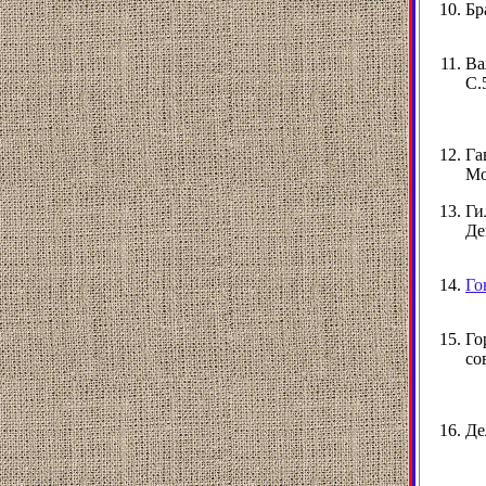
Бр
Ва
С.
Га
Мо
Ги
Де
Го
Го
со
Де