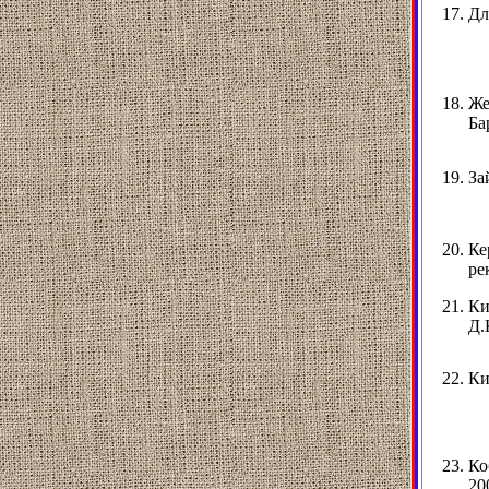
Дл
Же
Ба
За
Ке
ре
Ки
Д.
Ки
Ко
20