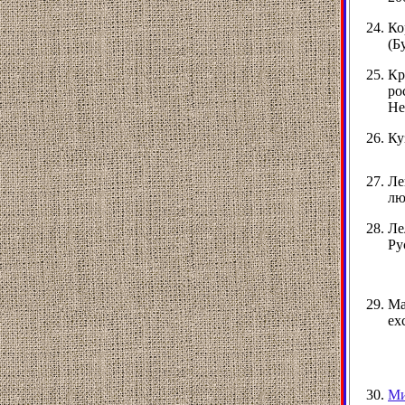
Ко
(Б
Кр
ро
Не
Ку
Ле
лю
Ле
Ру
Ма
ex
Ми