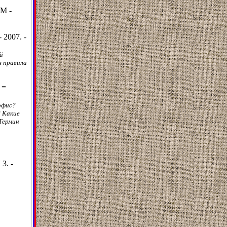
UM -
 2007. -
й
я правила
 =
офис?
? Какие
Термин
3. -