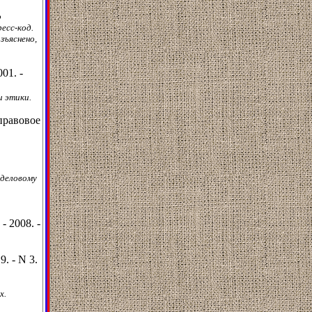
о
есс-код.
зъяснено,
01. -
и этики.
правовое
 деловому
- 2008. -
9. - N 3.
х.