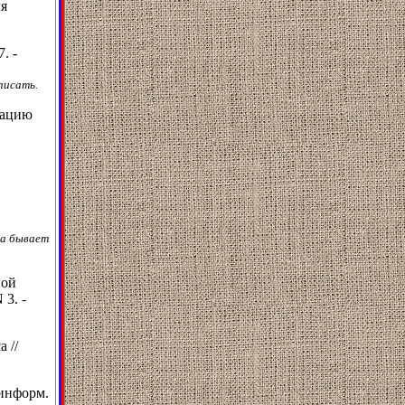
ля
. -
писать.
вацию
та бывает
ной
 3. -
 //
 информ.