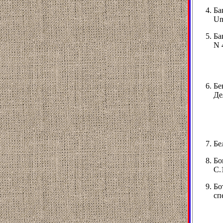
Ба
Un
Ба
N 
Бе
Де
Бе
Бо
С.
Бо
сп