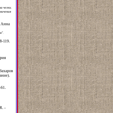
а челки.
ничения
, Анна
м".
8-119.
ория
Захаров
ание).
-61.
R. -