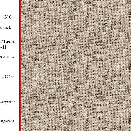
- N 6. -
ить. В
// Вестн.
-11.
рсантъ-
 - С.20.
из правил.
ь приемы.