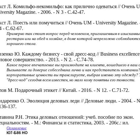
кст Л. Комильфо-некомильфо: как прилично одеваться // Очень 
iversity Magazine. - 2006. - N 3 - С.42-47.
кст Л. Поесть или помучиться // Очень UM - University Magazine. -
4 - С.62-67.
Примерно так стоит вопрос перед человеком, приглашенным в изысканны
ресторан или на обед к хозяйке, в доме которой непреложно соблюдаютс
хорошего стола.
взенко Ю. Каждому бизнесу - свой дресс-код // Business excellence
ловое совершенство. - 2013. - N 2. - С.74-78.
Какое первое впечатление вы производите на клиента, вошедшего в ваш 
Вызываете ли доверие собеседника лично и как представитель компании
корпоративные ценности вы транслируете, выбрав именно эту одежду? 
"дресс-код" сегодня всем известен, но мало кому понятны его тонкости.
лов М. Подарочный этикет // Китай. - 2016. - N 12. - С.71-72.
ндаренко О. Эволюция деловых леди // Деловые люди. - 2004. - N 
136-137.
тавина Р.Н. Этика деловых отношений: учеб. пособие по экон.
ециальностям. - М.: Финансы и статистика, 2003. - 206с.: ил.
Оглавление
Ю7-Б86
НО