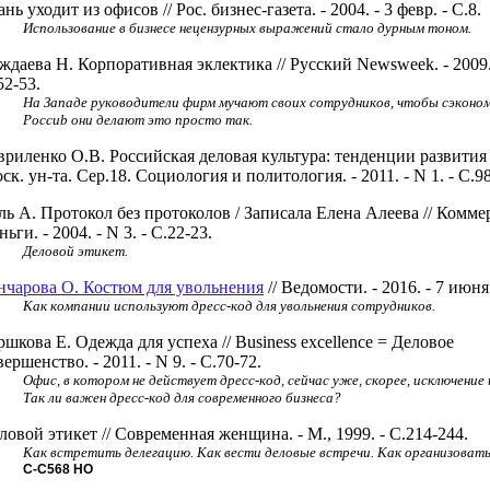
ань уходит из офисов // Рос. бизнес-газета. - 2004. - 3 февр. - С.8.
Использование в бизнесе нецензурных выражений стало дурным тоном.
ждаева Н. Корпоративная эклектика // Русский Newsweek. - 2009. 
52-53.
На Западе руководители фирм мучают своих сотрудников, чтобы сэконом
Россиb они делают это просто так.
вриленко О.В. Российская деловая культура: тенденции развития 
ск. ун-та. Сер.18. Социология и политология. - 2011. - N 1. - С.98
ль А. Протокол без протоколов / Записала Елена Алеева // Комме
ньги. - 2004. - N 3. - С.22-23.
Деловой этикет.
нчарова О. Костюм для увольнения
// Ведомости. - 2016. - 7 июня.
Как компании используют дресс-код для увольнения сотрудников.
ршкова Е. Одежда для успеха // Business excellence = Деловое
вершенство. - 2011. - N 9. - С.70-72.
Офис, в котором не действует дресс-код, сейчас уже, скорее, исключение 
Так ли важен дресс-код для современного бизнеса?
ловой этикет // Современная женщина. - М., 1999. - С.214-244.
Как встретить делегацию. Как вести деловые встречи. Как организоват
С-С568
НО