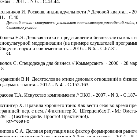
ужбы. - 2011. - N 6. - С.43-44.
ольников И. Роскошь индивидуальности // Деловой квартал. - 201
11. - С.40.
Деловой стиль - совершенно уникальная составляющая российской моды, 
бытового уклада.
болева Н.Э. Деловая этика в представлении бизнес-элиты как ф
циокультурной модернизации (на примере слушателей програм
 Обществ. науки и современность. - 2016. - N 6. - С.67-81.
01
колов С. Спецодежда для бизнеса // Коммерсантъ. - 2006. - 28 мар
18.
еранский В.И. Десятословие этики деловых отношений в бизнесе
ц.-гуман. знания. - 2012. - N 4. - С.152-163.
расова Т.А. Искусство комплимента // ЭКО. - 2007. - N 3. - С.187-
хтингер Х. Правила хорошего тона: Как вести себя во время пр
 границей: пер. с нем. / Фихтингер Х., Штерценбах Г. - М.: Омега
128с. - (Taschen guide. Просто! Практично!).
Ю7-Ф658
НО
ипова С.А. Деловая репутация как фактор формирования рыно
оимости финансовой организации // Деньги и кредит. - 2014. - N 2