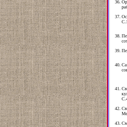
Ор
ра
Ос
С.
Пе
со
Пе
Са
со
Св
ку
С.
Св
Ме
См