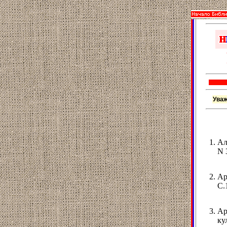
Уваж
Ал
N 
Ар
С.
Ар
ку