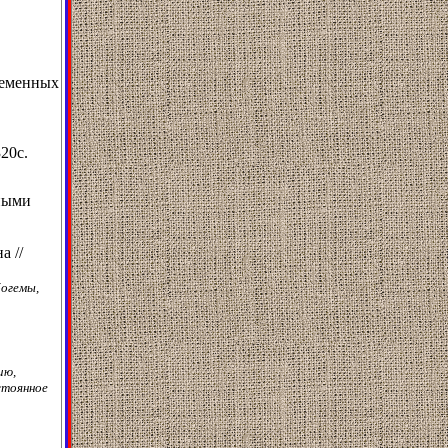
ременных
320с.
жными
а //
богемы,
ию,
стоянное