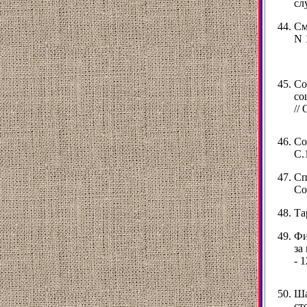
сл
См
N 
Со
со
//
Со
С.
Сп
Со
Та
Фи
за
- 
Ша
ст