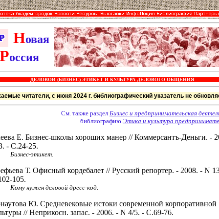
Н
овая
Р
оссия
ДЕЛОВОЙ (БИЗНЕС) ЭТИКЕТ И КУЛЬТУРА ДЕЛОВОГО ОБЩЕНИЯ
аемые читатели, с июня 2024 г. библиографический указатель не обновля
См. также раздел
Бизнес и предпринимательская деятел
библиографию
Этика и культура предпринимат
еева Е. Бизнес-школы хороших манер // Коммерсантъ-Деньги. - 20
3. - С.24-25.
Бизнес-этикет.
ефьева Т. Офисный кордебалет // Русский репортер. - 2008. - N 13
102-105.
Кому нужен деловой дресс-код.
наутова Ю. Средневековые истоки современной корпоративной
льтуры // Неприкосн. запас. - 2006. - N 4/5. - С.69-76.