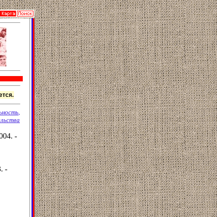
ется.
ьность
,
ельства
04. -
. -