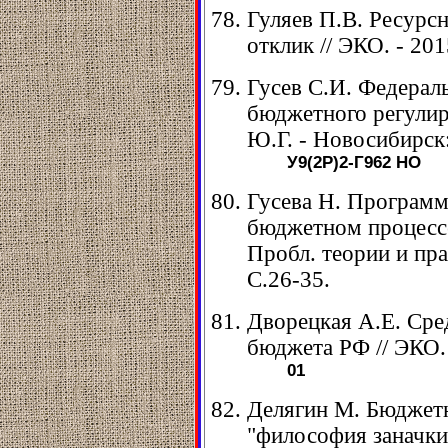
Гуляев П.В. Ресурс
отклик // ЭКО. - 2015
Гусев С.И. Федераль
бюджетного регулир
Ю.Г. - Новосибирск:
У9(2Р)2-Г962
НО
Гусева Н. Программ
бюджетном процессе 
Пробл. теории и прак
С.26-35.
Дворецкая А.Е. Сре
бюджета РФ // ЭКО. -
01
Делягин М. Бюджетн
"философия заначки" 