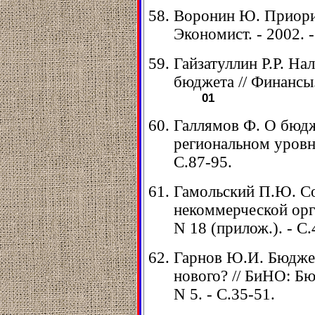
Воронин Ю. Приори
Экономист. - 2002. -
Гайзатуллин Р.Р. На
бюджета // Финансы. 
01
Галлямов Ф. О бюд
региональном уровне 
С.87-95.
Гамольский П.Ю. С
некоммерческой орган
N 18 (прилож.). - С.
Гарнов Ю.И. Бюджет
нового? // БиНО: Бю
N 5. - С.35-51.