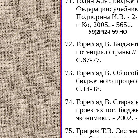
Годин А.М. Бюджетн
Федерации: учебник
Подпорина И.В. - 2-е
и Ко, 2005. - 565с.
У9(2Р)2-Г59
НО
Горегляд В. Бюджет
потенциал страны // 
С.67-77.
Горегляд В. Об осо
бюджетного процесса
С.14-18.
Горегляд В. Старая
проектах гос. бюджет
экономики. - 2002. -
Грицюк Т.В. Систе