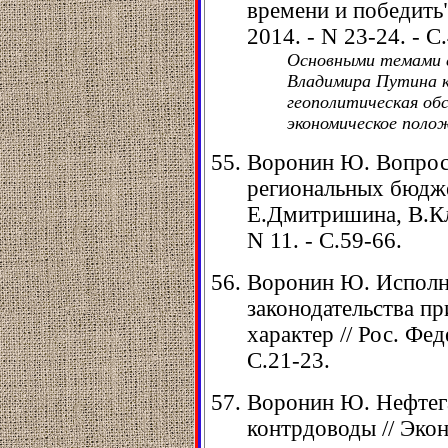
времени и победить"
2014. - N 23-24. - C.
Основными темами 
Владимира Путина к
геополитическая обс
экономическое поло
Воронин Ю. Вопрос
региональных бюдже
Е.Дмитришина, В.Кли
N 11. - С.59-66.
Воронин Ю. Исполн
законодательства 
характер // Рос. Фед
С.21-23.
Воронин Ю. Нефтег
контрдоводы // Эконо