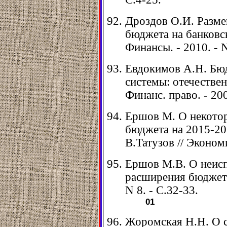
Дроздов О.И. Разме
бюджета на банковск
Финансы. - 2010. - N
Евдокимов А.Н. Бю
системы: отечестве
Финанс. право. - 200
Ершов М. О некото
бюджета на 2015-201
В.Татузов // Экономи
Ершов М.В. О неис
расширения бюджета 
N 8. - С.32-33.
01
Жоромская Н.Н. О 