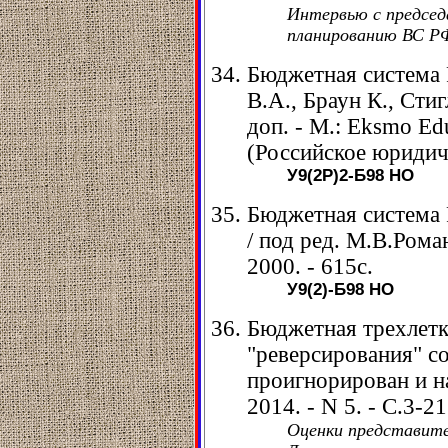
Интервью с предсе
планированию ВС РФ
Бюджетная система 
В.А., Браун К., Стигл
доп. - М.: Eksmo Edu
(Российское юридич
У9(2Р)2-Б98
НО
Бюджетная система 
/ под ред. М.В.Рома
2000. - 615с.
У9(2)-Б98
НО
Бюджетная трехлетк
"реверсирования" с
проигнорирован и на 
2014. - N 5. - С.3-21
Оценки представите