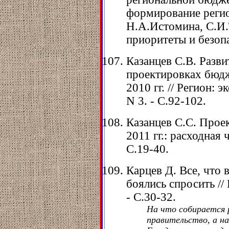
формирование регио
Н.А.Истомина, С.И.Т
приоритеты и безопас
Казанцев С.В. Раз
проектировках бюдж
2010 гг. // Регион: 
N 3. - С.92-102.
Казанцев С.С. Прое
2011 гг.: расходная ч
С.19-40.
Карцев Д. Все, что 
боялись спросить // 
- С.30-32.
На что собирается 
правительство, а н