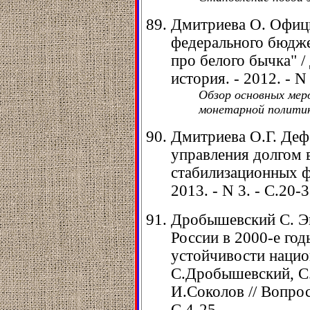
Дмитриева О. Офици
федерального бюдже
про белого бычка" /
история. - 2012. - N 
Обзор основных мер
монетарной полити
Дмитриева О.Г. Де
управления долгом 
стабилизационных ф
2013. - N 3. - С.20-3
Дробышевский С. Э
России в 2000-е год
устойчивости нацио
С.Дробышевский, С
И.Соколов // Вопрос
С.4-25.