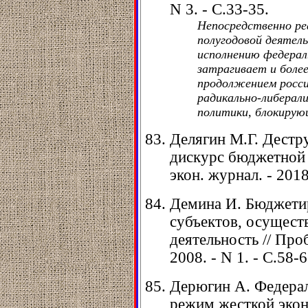
N 3. - С.33-35.
Непосредственно ре
полугодовой деятел
исполнению федера
затрагивает и боле
продолжением росс
радикально-либерал
политики, блокирую
Делягин М.Г. Дестр
диcкурс бюджетной т
экон. журнал. - 2018.
Демина И. Бюджети
субъектов, осущес
деятельность // Про
2008. - N 1. - С.58-6
Дерюгин А. Федерал
режим жесткой экон