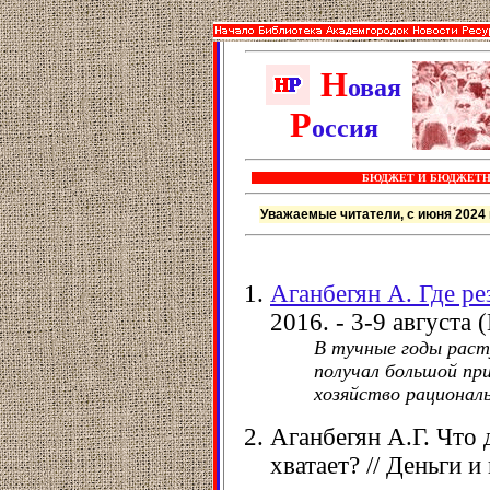
Н
овая
Р
оссия
БЮДЖЕТ И БЮДЖЕТН
Уважаемые читатели, с июня 2024 
Аганбегян А. Где ре
2016. - 3-9 августа (
В тучные годы раст
получал большой пр
хозяйство рационал
Аганбегян А.Г. Что 
хватает? // Деньги и 