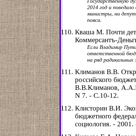
Государственную ду
2014 год и поведало 
министры, ни депут
пояса.
Кваша М. Почти дет
Коммерсантъ-Деньги.
Если Владимир Пут
ответственной бюд
на ряд радикальных 
Климанов В.В. Откр
российского бюджет
В.В.Климанов, А.А.М
N 7. - C.10-12.
Клисторин В.И. Эк
бюджетного федерал
социология. - 2001. 