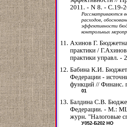
2011. - N 8. - С.19-2
Рассматриваются в
расходов, обоснова
эффективности бюд
контрольных меропр
Ахинов Г. Бюджетна
практики / Г.Ахинов
практики управл. - 2
Бабина К.И. Бюджет
Федерации - источн
функций // Финанс. п
01
Балдина С.В. Бюдже
Федерации. - М.: МЦ
журн. "Налоговые с
У052-Б202
НО