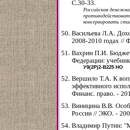
С.30-33.
Российская денежн
противодействовать
консервировать ста
Васильева Л.А. Дох
2008-2010 годах // Ф
Вахрин П.И. Бюджет
Федерации: учебник. 
У9(2Р)2-В225
НО
Вершило Т.А. К воп
эффективного испол
Финанс. право. - 201
Виницина В.В. Осо
России // ЭКО. - 200
Владимир Путин: "