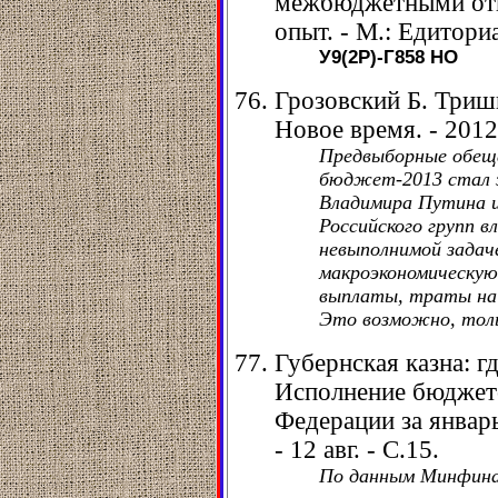
межбюджетными отн
опыт. - М.: Едитори
У9(2Р)-Г858
НО
Грозовский Б. Триш
Новое время. - 2012.
Предвыборные обещ
бюджет-2013 стал 
Владимира Путина и
Российского групп 
невыполнимой задач
макроэкономическую
выплаты, траты на 
Это возможно, тол
Губернская казна: гд
Исполнение бюджет
Федерации за январь 
- 12 авг. - С.15.
По данным Минфин