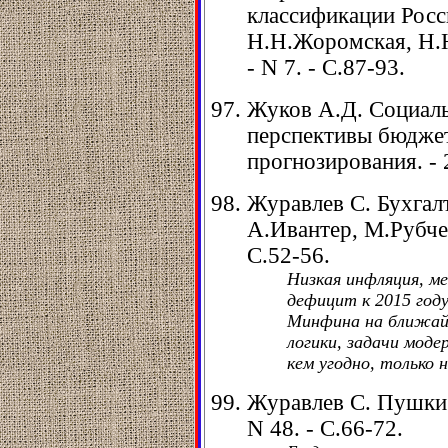
классификации Росс
Н.Н.Жоромская, Н.Ю.
- N 7. - С.87-93.
Жуков А.Д. Социаль
перспективы бюджет
прогнозирования. - 2
Журавлев С. Бухгалт
А.Ивантер, М.Рубченк
С.52-56.
Низкая инфляция, ме
дефицит к 2015 год
Минфина на ближайш
логики, задачи мод
кем угодно, только 
Журавлев С. Пушки в
N 48. - С.66-72.