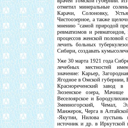
врачей Томской губернии. Из
отметил минеральные солены
Карачи, Солоновку, Усть
Чистоозерное, а также щелочн
мнению "самой природой пре
ревматизмов и ревматоидов,
процессов женской половой с
лечить больных туберкулез
Сибири, создавать кумысолеч
Уже 30 марта 1921 года Сибр
лечебных местностей име
значение: Карьер, Загородн
Ягодное в Омской губернии, Б
Краснореченский завод в 
Зюзенское озера, Мачище 
Веселоярское и Бородулихинс
Змеиногорский, Чемал, Э
Манжерок, Черга в Алтайско
-Якутии, Нилова пустынь 
источник и др. в Иркутской