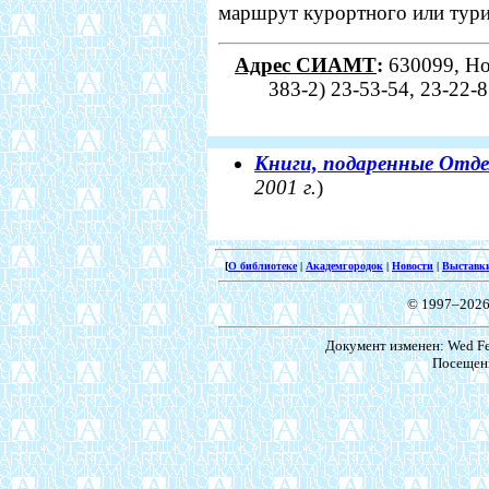
маршрут курортного или тури
Адрес СИАМТ
:
630099, Нов
383-2) 23-53-54, 23-22-8
Книги, подаренные Отд
2001 г.
)
[
О библиотеке
|
Академгородок
|
Новости
|
Выставк
© 1997–2026
Документ изменен: Wed Feb
Посещени