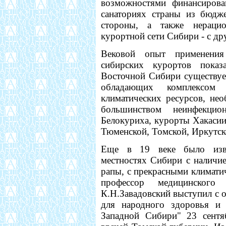
возможностями финансирова
санаториях страны из бюдж
стороны, а также нерацио
курортной сети Сибири - с др
Вековой опыт применения
сибирских курортов пока
Восточной Сибири существуе
обладающих комплексом 
климатических ресурсов, не
большинством неинфекцио
Белокуриха, курорты Хакасии
Тюменской, Томской, Иркутск
Еще в 19 веке было изве
местностях Сибири с наличи
рапы, с прекрасными климат
профессор медицинского 
К.Н.Завадовский выступил с
для народного здоровья и 
Западной Сибири" 23 сентя