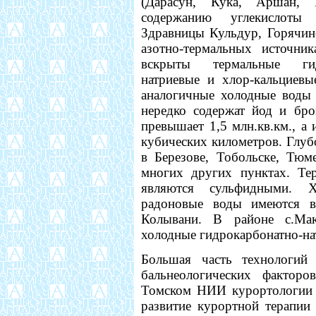
(Дарасун, Кука, Аршан, 
содержанию углекислоты 
Здравницы Кульдур, Горячин
азотно-термальных источни
вскрыты термальные гидр
натриевые и хлор-кальциевы
аналогичные холодные воды 
нередко содержат йод и бро
превышает 1,5 млн.кв.км., а
кубических километров. Глу
в Березове, Тобольске, Тюм
многих других пунктах. Т
являются сульфидными. Хо
радоновые воды имеются в 
Колывани. В районе с.Мак
холодные гидрокарбонатно-на
Большая часть технологий
бальнеологических факторо
Томском НИИ курортологии и
развитие курортной терапии