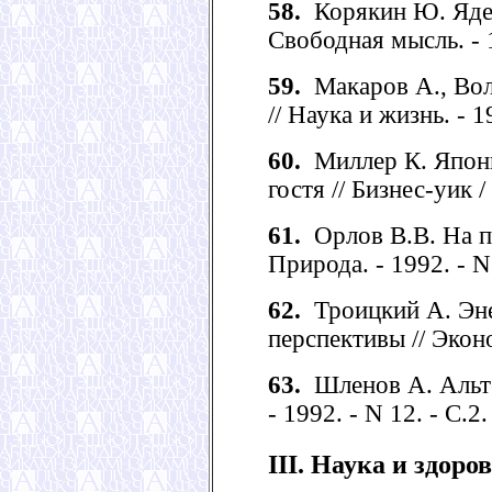
58.
Корякин Ю. Ядерн
Свободная мысль. - 1
59.
Макаров А., Вол
// Наука и жизнь. - 1
60.
Миллер К. Япони
гостя // Бизнес-уик /
61.
Орлов В.В. На пу
Природа. - 1992. - N 
62.
Троицкий А. Эне
перспективы // Эконо
63.
Шленов А. Альте
- 1992. - N 12. - С.2.
III. Наука и здоро