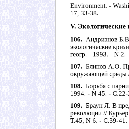
Environment. - Washin
17, 33-38.
V. Экологические
106.
Андрианов Б.В.
экологические кризи
геогр. - 1993. - N 2. 
107.
Блинов А.О. Пр
окружающей среды // 
108.
Борьба с парни
1994. - N 45. - С.22-
109.
Браун Л. В пре
революции // Курье
Т.45, N 6. - С.39-41.