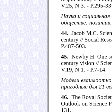
V.25, N 3. - P.295-33
Наука и социальная
обществе: позитив.
44.
Jacob M.C. Science
century // Social Rese
P.487-503.
45.
Newby H. One soci
century vision // Scie
V.19, N 1. - P.7-14.
Модели взаимоотно
пригодные для 21 ве
46.
The Royal Society 
Outlook on Science Po
131.