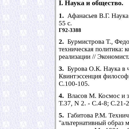
I. Наука и общество.
1.
Афанасьев В.Г. Наука 
55 с.
Г92-3388
2.
Бурмистрова Т., Федо
техническая политика: 
реализации // Экономист. 
3.
Бурова О.К. Наука в ч
Квинтэссенция философии
С.100-105.
4.
Власов М. Космос и эк
Т.37, N 2. - С.4-8; С.21-
5.
Габитова Р.М. Технич
"альтернативный образ м