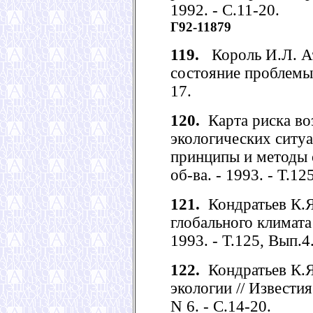
1992. - С.11-20.
Г92-11879
119.
Король И.Л. А
состояние проблемы /
17.
120.
Карта риска во
экологических ситуа
принципы и методы с
об-ва. - 1993. - Т.12
121.
Кондратьев К.Я
глобального климата /
1993. - Т.125, Вып.4.
122.
Кондратьев К.Я
экологии // Известия
N 6. - С.14-20.