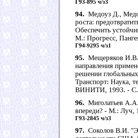
Г93-895 ч/з3
94.
Медоуз Д., Медоу
роста: предотвратит
Обеспечить устойчив
М.: Прогресс, Пангея
Г94-9295 ч/з1
95.
Мещеряков И.В.
направления примен
решении глобальных
Транспорт: Наука, те
ВИНИТИ, 1993. - С.
96.
Миголатьев А.А.
впереди? - М.: Луч, 1
Г93-2845 ч/з3
97.
Соколов В.И. "Э