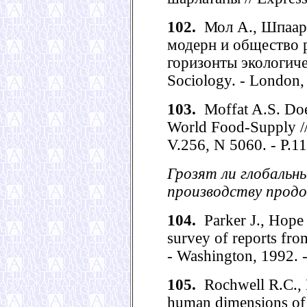
102.
Мол А., Шпаарг
модерн и общество 
горизонты экологичес
Sociology. - London, 
103.
Moffat A.S. Doe
World Food-Supply //
V.256, N 5060. - P.1
Грозят ли глобальн
производству продо
104.
Parker J., Hope 
survey of reports fro
- Washington, 1992. -
105.
Rochwell R.C., 
human dimensions of 