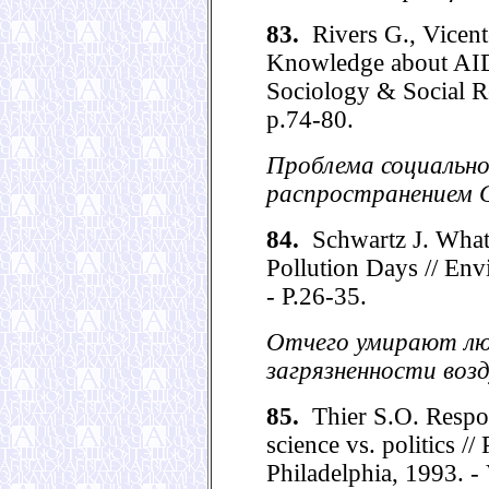
83.
Rivers G., Vicent
Knowledge about AID
Sociology & Social Re
p.74-80.
Проблема социально
распространением 
84.
Schwartz J. What
Pollution Days // Env
- P.26-35.
Отчего умирают лю
загрязненности воз
85.
Thier S.O. Respo
science vs. politics //
Philadelphia, 1993. -