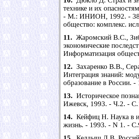
10.
Дюкло Д. Страх и зн
технике и их опасностя
- М.: ИНИОН, 1992. - 38 
общество: комплекс. исл
11.
Жаромский В.С., Зиб
экономические последст
Информатизация общества
12.
Захаренко В.В., Сер
Интеграция знаний: моду
образование в России. - 
13.
Историческое познан
Ижевск, 1993. - Ч.2. - С
14.
Кейфиц Н. Наука в и
жизнь. - 1993. - N 1. - С
15.
Келдыш Л.В. Российс