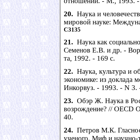
отношений. - М., 1993. -
20.
Наука и человечество
мировой науке: Междунар
С3135
21.
Наука как социальное
Семенов Е.В. и др. - Во
та, 1992. - 169 с.
22.
Наука, культура и о
экономике: из доклада м
Инкорвуз. - 1993. - N 3. 
23.
Обэр Ж. Наука в Рос
возрождение? // OECD Obs
40.
24.
Петров М.К. Гласнос
ученого. Миф и научно-