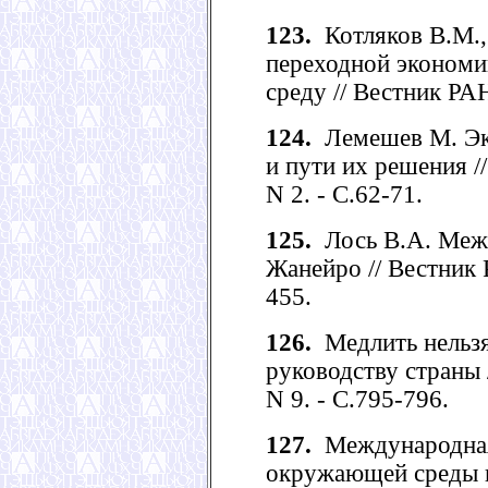
123.
Котляков В.М.,
переходной экономи
среду // Вестник РАН
124.
Лемешев М. Эк
и пути их решения //
N 2. - С.62-71.
125.
Лось В.А. Межд
Жанейро // Вестник Р
455.
126.
Медлить нельзя
руководству страны /
N 9. - С.795-796.
127.
Международная
окружающей среды и 