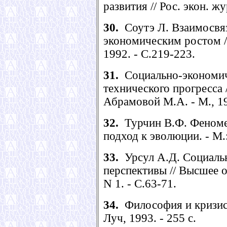
развития // Рос. экон. жу
30.
Соутэ Л. Взаимосвяз
экономическим ростом //
1992. - С.219-223.
31.
Социально-экономич
технического прогресса 
Абрамовой М.А. - М., 19
32.
Турчин В.Ф. Феномен
подход к эволюции. - М.:
33.
Урсул А.Д. Социальн
перспективы // Высшее о
N 1. - С.63-71.
34.
Философия и кризис 
Луч, 1993. - 255 с.