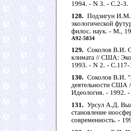
1994. - N 3. - С.2-3.
128.
Подзигун И.М.
экологической футуро
филос. наук. - М., 19
А92-5834
129.
Соколов В.И. С
климата // США: Эко
1993. - N 2. - С.117-
130.
Соколов В.И. "
деятельности США /
Идеология. - 1992. -
131.
Урсул А.Д. Выж
становление ноосфер
современность. - 199