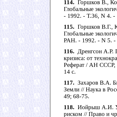
114.
Горшков В., Кон
Глобальные экологич
- 1992. - Т.36, N 4. -
115.
Горшков В.Г., К
Глобальные экологич
РАН. - 1992. - N 5. -
116.
Дренгсон А.Р. 
кризиса: от технокр
Реферат / АН СССР,
14 с.
117.
Захаров В.А. Б
Земли // Наука в Росс
49; 68-75.
118.
Иойрыш А.И. У
риском // Право и ч