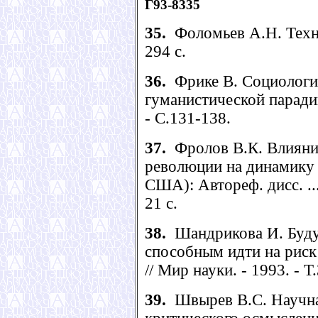
Г93-8335
35.
Фоломьев А.Н. Техник
294 с.
36.
Фрике В. Социология
гуманистической парадигм
- С.131-138.
37.
Фролов В.К. Влияни
революции на динамику 
США): Автореф. дисс. ... 
21 с.
38.
Шандрикова И. Буду
способным идти на риск
// Мир науки. - 1993. - Т.
39.
Швырев В.С. Научна