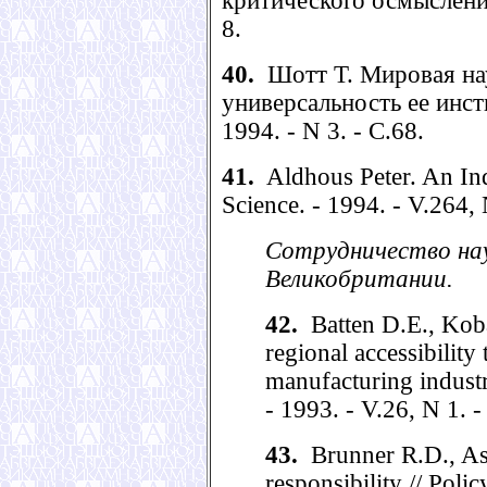
критического осмысления 
8.
40.
Шотт Т. Мировая нау
универсальность ее инсти
1994. - N 3. - С.68.
41.
Aldhous Peter. An Indu
Science. - 1994. - V.264,
Cотрудничество на
Великобритании.
42.
Batten D.E., Koba
regional accessibilit
manufacturing industr
- 1993. - V.26, N 1. -
43.
Brunner R.D., Ash
responsibility // Poli