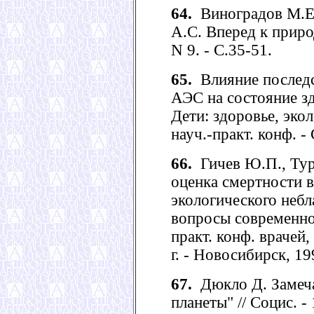
64.
Виноградов М.Е.
А.С. Вперед к природ
N 9. - С.35-51.
65.
Влияние последс
АЭС на состояние зд
Дети: здоровье, эко
науч.-практ. конф. -
66.
Гичев Ю.П., Тур
оценка смертности 
экологического небл
вопросы современной
практ. конф. врачей
г. - Новосибирск, 199
67.
Дюкло Д. Замеча
планеты" // Социс. - 