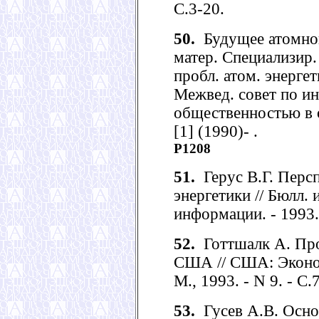
С.3-20.
50.
Будущее атомной 
матер. Специализир.
пробл. атом. энерг
Межвед. совет по ин
общественностью в об
[1] (1990)- .
Р1208
51.
Герус В.Г. Перс
энергетики // Бюлл.
информации. - 1993. 
52.
Готтшалк А. Про
США // США: Эконом
М., 1993. - N 9. - С.
53.
Гусев А.В. Осно