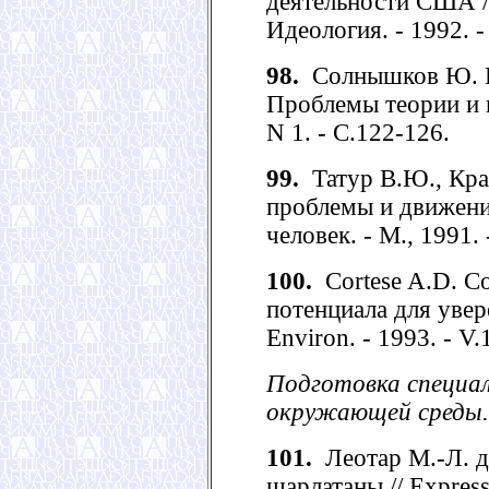
деятельности США /
Идеология. - 1992. -
98.
Солнышков Ю. Пр
Проблемы теории и п
N 1. - С.122-126.
99.
Татур В.Ю., Кра
проблемы и движени
человек. - М., 1991. 
100.
Cortese A.D. Cо
потенциала для увер
Environ. - 1993. - V.1
Подготовка специа
окружающей среды.
101.
Леотар М.-Л. д
шарлатаны // Express.