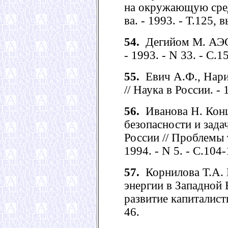
на окружающую среду
ва. - 1993. - Т.125, в
54.
Дегийом М. АЭС: 
- 1993. - N 33. - С.15
55.
Евич А.Ф., Нари
// Наука в России. - 
56.
Иванова Н. Конц
безопасности и зада
России // Проблемы 
1994. - N 5. - С.104-
57.
Корнилова Т.А. 
энергии в Западной 
развитие капиталисти
46.