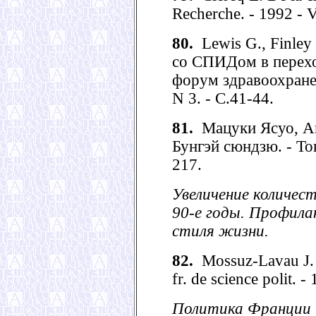
Recherche. - 1992 - V
80.
Lewis G., Finley
со СПИДом в перехо
форум здравоохранен
N 3. - С.41-44.
81.
Мацуки Ясуо, Амэ
Бунгэй сюндзю. - Ток
217.
Увеличение количе
90-е годы. Профила
стиля жизни.
82.
Mossuz-Lavau J. L
fr. de science polit. 
Политика Франции 