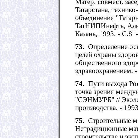
Матер. совмест. за
Татарстана, технико
объединения "Татарн
ТатНИПИнефть, Альме
Казань, 1993. - С.81
73.
Определение осн
целей охраны здоро
общественного здоро
здравоохранением. -
74.
Пути выхода Росс
точка зрения между
"СЭНМУРБ" // Экол
производства. - 1993.
75.
Строительные мат
Нетрадиционные мат
строительстве и экс