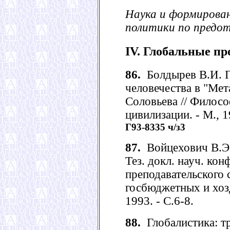
Наука и формирован
политики по предо
IV. Глобальные пр
86.
Болдырев В.И. Г
человечества в "Мет
Соловьева // Филос
цивилизации. - М., 1
Г93-8335 ч/з3
87.
Войцехович В.Э.
Тез. докл. науч. кон
преподавательского 
госбюджетных и хозд
1993. - С.6-8.
88.
Глобалистика: тр