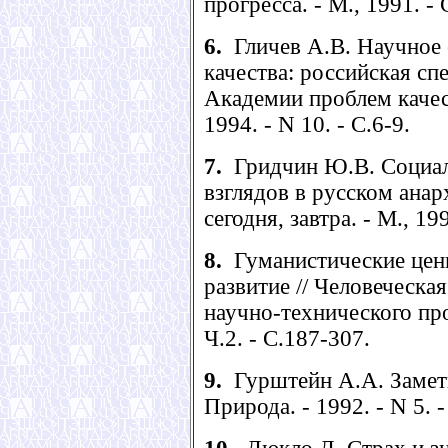
прогресса. - М., 1991. -
6.
Гличев А.В. Научное 
качества: российская сп
Академии проблем качест
1994. - N 10. - С.6-9.
7.
Гридчин Ю.В. Социаль
взглядов в русском анарх
сегодня, завтра. - М., 19
8.
Гуманистические ценн
развитие // Человеческа
научно-технического про
Ч.2. - С.187-307.
9.
Гурштейн А.А. Заметк
Природа. - 1992. - N 5. -