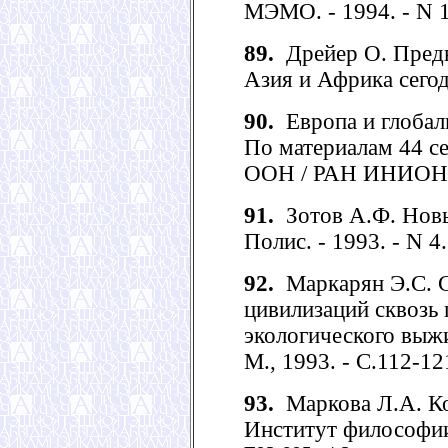
МЭМО. - 1994. - N 1
89.
Дрейер О. Предви
Азия и Африка сегодн
90.
Европа и глобал
По материалам 44 се
ООН / РАН ИНИОН. -
91.
Зотов А.Ф. Новый
Полис. - 1993. - N 4.
92.
Маркарян Э.С. С
цивилизаций сквозь 
экологического выжи
М., 1993. - С.112-12
93.
Маркова Л.А. Кон
Институт философии. 