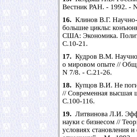
Вестник РАН. - 1992. - N
16.
Клинов В.Г. Научно-
большие циклы: конъюнк
США: Экономика. Политик
С.10-21.
17.
Кудров В.М. Научно-
о мировом опыте // Обще
N 7/8. - С.21-26.
18.
Купцов В.И. Не поги
// Современная высшая шк
С.100-116.
19.
Литвинова Л.И. Эфф
науки с бизнесом // Тео
условиях становления 