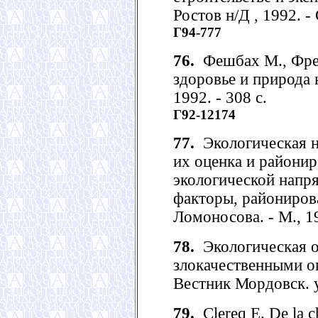
Ростов н/Д , 1992. -
Г94-777
76.
Фешбах М., Фре
здоровье и природа 
1992. - 308 с.
Г92-12174
77.
Экологическая н
их оценка и районир
экологической напр
факторы, райониров
Ломоносова. - М., 19
78.
Экологическая о
злокачественными о
Вестник Мордовск. ун
79.
Clereq E. De la c