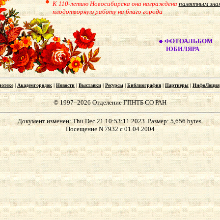
К 110-летию Новосибирска она награждена
памятным зна
плодотворную работу на благо города
ФОТОАЛЬБОМ
ЮБИЛЯРА
иотеке
|
Академгородок
|
Новости
|
Выставки
|
Ресурсы
|
Библиография
|
Партнеры
|
ИнфоЛоция
© 1997–2026 Отделение ГПНТБ СО РАН
Документ изменен: Thu Dec 21 10:53:11 2023. Размер: 5,656 bytes.
Посещение N 7932 с 01.04.2004