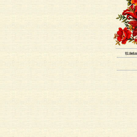
[
О библ