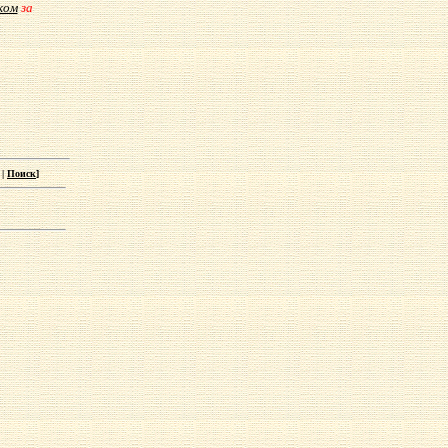
ком
за
|
Поиск
]