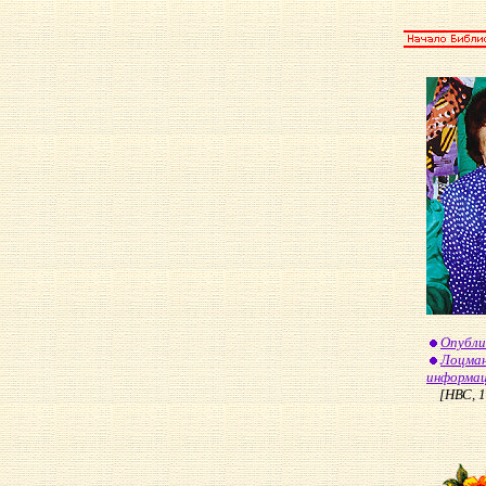
Опубли
Лоцман
информа
[НВС, 19