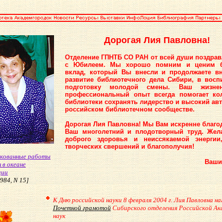
Дорогая Лия Павловна!
Отделение ГПНТБ СО РАН от всей души поздрав
с Юбилеем. Мы хорошо помним и ценим 
вклад, который Вы внесли и продолжаете в
развитие библиотечного дела Сибири, в восп
подготовку молодой смены. Ваш жизн
профессиональный опыт всегда помогает ко
библиотеки сохранять лидерство и высокий авт
российском библиотечном сообществе.
Дорогая Лия Павловна! Мы Вам искренне благо
Ваш многолетний и плодотворный труд. Жел
доброго здоровья и неиссякаемой энергии
творческих свершений и благополучия!
кованные работы
Ваши
 в океане
ции
84, N 15]
К Дню российской науки 8 февраля 2004 г. Лия Павловна н
Почетной грамотой
Сибирского отделения Российской Ак
наук