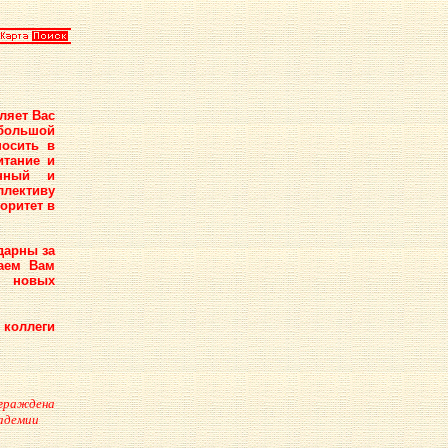
ляет Вас
большой
носить в
итание и
енный и
ллективу
оритет в
дарны за
аем Вам
, новых
 коллеги
аграждена
адемии