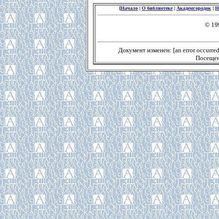
[
Начало
|
О библиотеке
|
Академгородок
|
Н
© 19
Документ изменен: [an error occurred 
Посещен