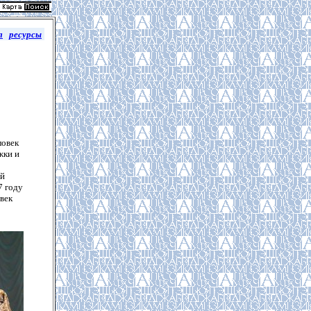
л
ресурсы
овек
жки и
ей
7 году
век