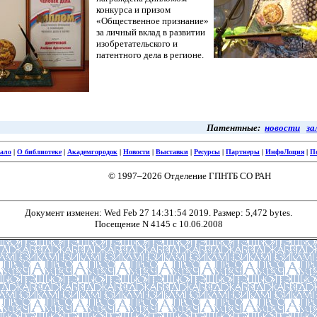
конкурса и призом
«Общественное признание»
за личный вклад в развитии
изобретательского и
патентного дела в регионе.
Патентные:
новости
за
ало
|
О библиотеке
|
Академгородок
|
Новости
|
Выставки
|
Ресурсы
|
Партнеры
|
ИнфоЛоция
|
П
© 1997–2026 Отделение ГПНТБ СО РАН
Документ изменен: Wed Feb 27 14:31:54 2019. Размер: 5,472 bytes.
Посещение N 4145 с 10.06.2008