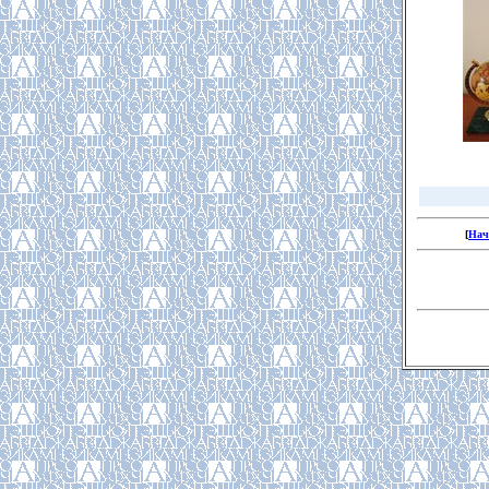
[
Нач