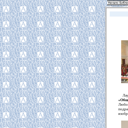
Лауре
«Обще
Любов
подра
изобр