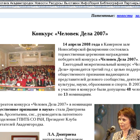
Патентные:
новости
за
Конкурс «Человек Дела 2007»
14 апреля 2008 года
в Камерном зале
Новосибирской филармонии состоялась
торжественная церемония награждения
победителей конкурса
«Человек Дела 2007»
.
Ежегодный межрегиональный конкурс «Чел
Дела» проводится третий год с целью поддер
общественного признания выдающихся
представителей делового сообщества, деятел
культуры, науки, образования и спорта. В 200
к участию в конкурсе были допущены
48
чело
по
13
номинациям.
атом конкурса «Человек Дела 2007» в номинации
ственное признание в науке»
стала Дмитриева
ь Арсентьевна, снс., руководитель патентного
зделения ГПНТБ СО РАН, Президент Клуба
етателей Академгородка.
Л.А. Дмитриева
награждена Дипломом