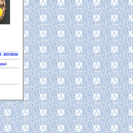
л
ресурсы
оиск
]