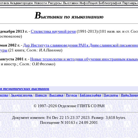
В
ыставки по языкознанию
 декабря 2013 г.
-
Стилистика научной речи
(1991-2013) (101 назв. кн. и ст.
Сос
Достовалова
)
 мая 2002 г.
-
Дар Института славяноведения РАН к Дням славянской письменно
туры
(21 книга;
Сост.: И.А.Павлова
)
 августа 2001 г.
-
Новые технологии и методики обучения иностранным языка
 и иностр.;
Сост.: О.И.Фесенко
)
в тематических выставок
иотеке
|
Академгородок
|
Новости
|
Выставки
|
Ресурсы
|
Библиография
|
Партнеры
|
ИнфоЛоция
© 1997–2026 Отделение ГПНТБ СО РАН
Документ изменен: Fri Dec 22 15:23:37 2023. Размер: 3,618 bytes.
Посещение N 10163 с 24.09.2001