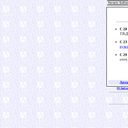
С 20
Т.В.
С 23
куль
С 29
отеч.
Архи
[
О библ