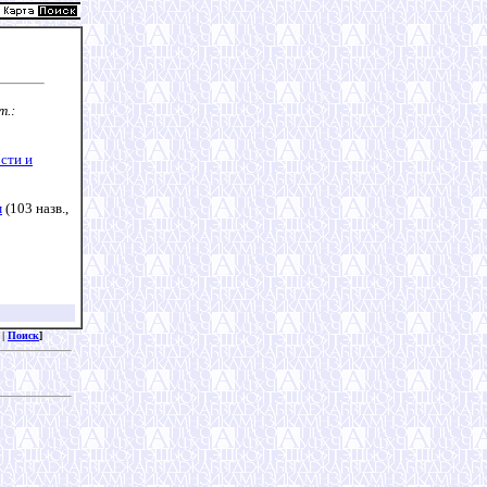
т.:
сти и
м
(103 назв.,
|
Поиск
]