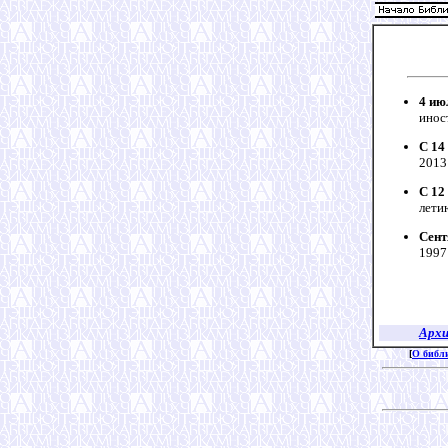
4 ию
иност
С 14
2013 
С 12
летию
Сент
1997 
Архи
[
О библ