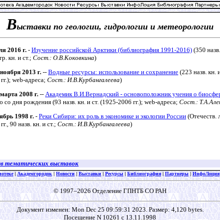
В
ыставки по геологии, гидрологии и метеорологии
ля 2016 г.
-
Изучение российской Арктики (библиография 1991-2016)
(350 назв.
р. кн. и ст.;
Сост.: О.В.Коковкина
)
 ноября 2013 г.
--
Водные ресурсы: использование и сохранение
(223 назв. кн. и
гг.); web-адреса;
Сост.: И.В.Курбангалеева
)
 марта 2008 г.
--
Академик В.И.Вернадский - основоположник учения о биосфе
 со дня рождения (93 назв. кн. и ст. (1925-2006 гг.); web-адреса;
Сост.: Т.А.Але
ябрь 1998 г.
-
Реки Сибири: их роль в экономике и экологии России
(Отечеств. 
гг., 90 назв. кн. и ст.;
Сост.: И.В.Курбангалеева
)
в тематических выставок
иотеке
|
Академгородок
|
Новости
|
Выставки
|
Ресурсы
|
Библиография
|
Партнеры
|
ИнфоЛоция
© 1997–2026 Отделение ГПНТБ СО РАН
Документ изменен: Mon Dec 25 09:59:31 2023. Размер: 4,120 bytes.
Посещение N 10261 с 13.11.1998