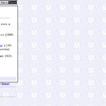
 отеч. и
 ст. (1989-
ре
: к 145-
ксеева
)
лит. 1925-
|
Поиск
]