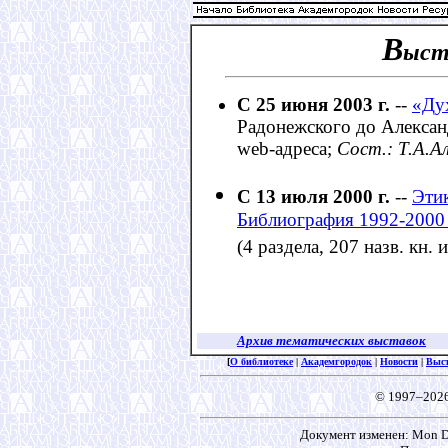
В
ыст
С 25 июня 2003 г.
--
«Ду
Радонежского до Александр
web-адреса;
Сост.: Т.А.А
С 13 июля 2000 г.
--
Этик
Библиография 1992-2000 
(4 раздела, 207 назв. кн. и
Архив тематических выставок
[
О библиотеке
|
Академгородок
|
Новости
|
Выс
© 1997–202
Документ изменен: Mon De