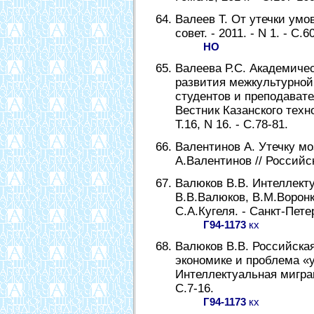
Валеев Т. От утечки умов
совет. - 2011. - N 1. - С.6
НО
Валеева Р.С. Академиче
развития межкультурной
студентов и преподавател
Вестник Казанского техно
Т.16, N 16. - С.78-81.
Валентинов А. Утечку мо
А.Валентинов // Российска
Валюков В.В. Интеллекту
В.В.Валюков, В.М.Воронк
С.А.Кугеля. - Санкт-Петер
Г94-1173
кх
Валюков В.В. Российская
экономике и проблема «у
Интеллектуальная миграц
С.7-16.
Г94-1173
кх