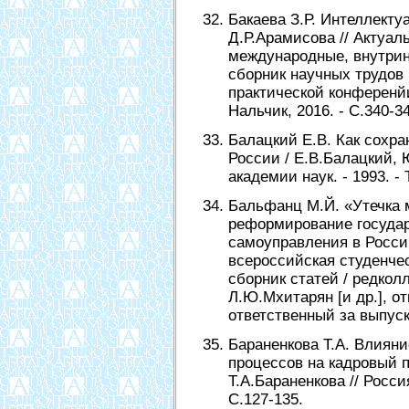
Бакаева З.Р. Интеллектуа
Д.Р.Арамисова // Актуа
международные, внутрин
сборник научных трудов 
практической конференй
Нальчик, 2016. - С.340-3
Балацкий Е.В. Как сохр
России / Е.В.Балацкий, 
академии наук. - 1993. - Т
Бальфанц М.Й. «Утечка м
реформирование государ
самоуправления в Росси
всероссийская студенче
сборник статей / редколл
Л.Ю.Мхитарян [и др.], о
ответственный за выпуск 
Бараненкова Т.А. Влиян
процессов на кадровый п
Т.А.Бараненкова // Росси
С.127-135.