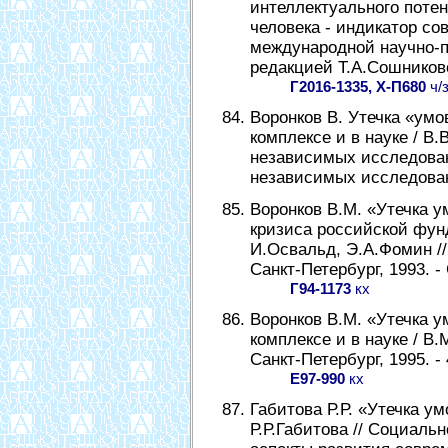
интеллектуального потен
человека - индикатор с
международной научно-п
редакцией Т.А.Сошниковой
Г2016-1335, Х-П680
ч/
Воронков В. Утечка «ум
комплексе и в науке / В
независимых исследован
независимых исследовани
Воронков В.М. «Утечка у
кризиса российской фун
И.Освальд, Э.А.Фомин //
Санкт-Петербург, 1993. - 
Г94-1173
кх
Воронков В.М. «Утечка 
комплексе и в науке / В
Санкт-Петербург, 1995. - 
Е97-990
кх
Габитова Р.Р. «Утечка у
Р.Р.Габитова // Социаль