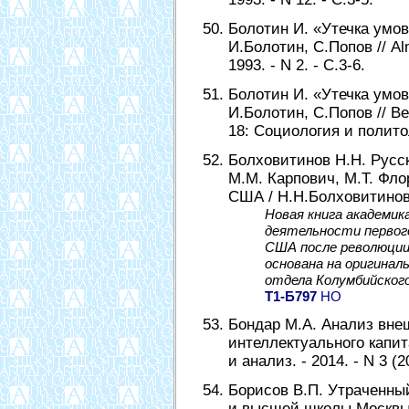
Болотин И. «Утечка умов
И.Болотин, С.Попов // A
1993. - N 2. - С.3-6.
Болотин И. «Утечка умов
И.Болотин, С.Попов // В
18: Социология и политоло
Болховитинов Н.Н. Русск
М.М. Карпович, М.Т. Фло
США / Н.Н.Болховитинов.
Новая книга академик
деятельности первого
США после революции 
основана на оригинал
отдела Колумбийског
Т1-Б797
НО
Бондар М.А. Анализ вне
интеллектуального капит
и анализ. - 2014. - N 3 (2
Борисов В.П. Утраченны
и высшей школы Москвы п