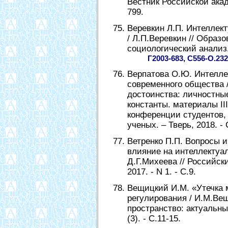
Вестник Российской академ
799.
Веревкин Л.П. Интеллект
/ Л.П.Веревкин // Образ
социологический анализ. 
Г2003-683, С556-О.232
Верпатова О.Ю. Интелле
современного общества /
достоинства: личностны
константы. материалы I
конференции студентов,
ученых. – Тверь, 2018. - 
Ветренко П.П. Вопросы 
влияние на интеллектуал
Д.Г.Михеева // Российск
2017. - N 1. - С.9.
Вещицкий И.М. «Утечка 
регулирования / И.М.Ве
пространство: актуальны
(3). - С.11-15.