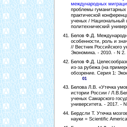
международных миграц
проблемы гуманитарных 
практической конференц
ученых / Национальный 
политехнический университ
Белов Ф.Д. Международн
особенности, роль и зна
// Вестник Российского 
Экономика. - 2010. - N 2. 
Белов Ф.Д. Целесообраз
из-за рубежа (на примере
обозрение. Серия 1: Эконо
01
Белова Л.В. «Утечка умо
истории России / Л.В.Бе
ученых Самарского госу
университета. - 2017. - N
Бердсли Т. Утечка мозгов
науки = Scientific America