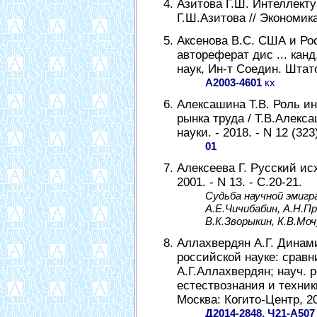
Азитова Г.Ш. Интеллект
Г.Ш.Азитова // Экономика 
Аксенова В.С. США и Рос
автореферат дис ... канд.
наук, Ин-т Соедин. Штато
А2003-4601
кх
Алексашина Т.В. Роль и
рынка труда / Т.В.Алекс
науки. - 2018. - N 12 (323
01
Алексеева Г. Русский исх
2001. - N 13. - С.20-21.
Судьба научной эмигр
А.Е.Чичибабин, А.Н.П
В.К.Зворыкин, К.В.Моч
Аллахвердян А.Г. Динами
российской науке: сравн
А.Г.Аллахвердян; науч. 
естествознания и техни
Москва: Когито-Центр, 20
Д2014-2848, Ч21-А507