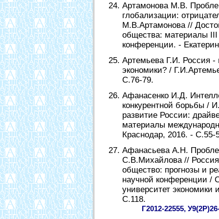
Артамонова М.В. Пробле
глобализации: отрицате
М.В.Артамонова // Досто
общества: материалы II
конференции. - Екатеринб
Артемьева Г.И. Россия -
экономики? / Г.И.Артемьев
С.76-79.
Афанасенко И.Д. Интелл
конкурентной борьбы / И
развитие России: драйве
материалы международно
Краснодар, 2016. - С.55-
Афанасьева А.Н. Пробле
С.В.Михайлова // Россия
общество: прогнозы и р
научной конференции / 
университет экономики и 
С.118.
Г2012-22555, У9(2Р)26