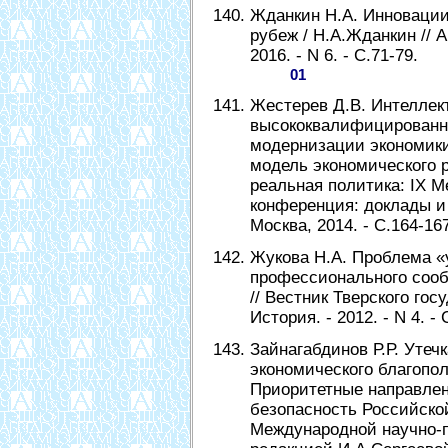
Жданкин Н.А. Инновации
рубеж / Н.А.Жданкин // 
2016. - N 6. - С.71-79.
01
Жестерев Д.В. Интеллек
высококвалифицированн
модернизации экономики
модель экономического р
реальная политика: IХ 
конференция: доклады и
Москва, 2014. - С.164-16
Жукова Н.А. Проблема «у
профессионального сооб
// Вестник Тверского гос
История. - 2012. - N 4. - 
Зайнагабдинов Р.Р. Утеч
экономического благополу
Приоритетные направлен
безопасность Российско
Международной научно-п