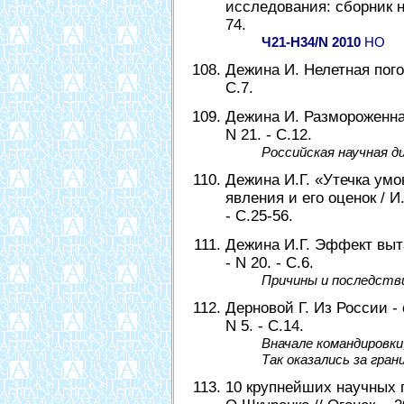
исследования: сборник на
74.
Ч21-Н34/N 2010
НО
Дежина И. Нелетная погода
С.7.
Дежина И. Размороженная 
N 21. - С.12.
Российская научная д
Дежина И.Г. «Утечка умо
явления и его оценок / И.
- С.25-56.
Дежина И.Г. Эффект выта
- N 20. - С.6.
Причины и последстви
Дерновой Г. Из России - с
N 5. - С.14.
Вначале командировки
Так оказались за гра
10 крупнейших научных 