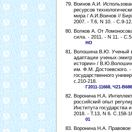
Воинов А.И. Использова
ресурсов технологическ
мира / А.И.Воинов // Би
2007. - Т.6, N 10. - С.9-12
Волков А. От Ломоносова
сила. - 2011. - N 11. - С.5
НО
Волошина В.Ю. Ученый 
адаптации ученых-эмигр
истории» / В.Ю.Волошин
им. Ф.М. Достоевского. 
государственного универси
с.210-218.
Г2011-11668, Ч21-В68
Воронина Н.А. Интеллек
российский опыт регулир
Института государства и
2018. - Т.13, N 6. С.158-1
01
Воронина Н.А. Правовое