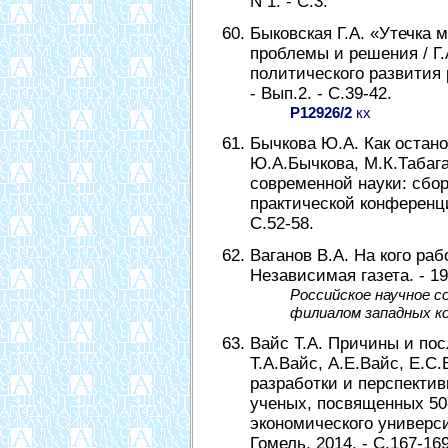
N 1. - С.3.
Быковская Г.А. «Утечка 
проблемы и решения / Г.
политического развития 
- Вып.2. - С.39-42.
Р12926/2
кх
Бычкова Ю.А. Как остано
Ю.А.Бычкова, М.К.Табаг
современной науки: сбо
практической конференции:
С.52-58.
Ваганов В.А. На кого раб
Независимая газета. - 199
Российское научное 
филиалом западных к
Вайс Т.А. Причины и пос
Т.А.Вайс, А.Е.Вайс, Е.С
разработки и перспекти
ученых, посвященных 50
экономического универси
Гомель, 2014. - С.167-169