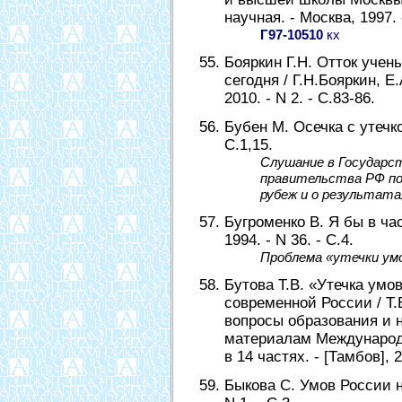
научная. - Москва, 1997. 
Г97-10510
кх
Бояркин Г.Н. Отток учен
сегодня / Г.Н.Бояркин, Е
2010. - N 2. - С.83-86.
Бубен М. Осечка с утечкой
С.1,15.
Слушание в Государс
правительства РФ по
рубеж и о результата
Бугроменко В. Я бы в час
1994. - N 36. - С.4.
Проблема «утечки умо
Бутова Т.В. «Утечка умо
современной России / Т.
вопросы образования и н
материалам Международ
в 14 частях. - [Тамбов], 2
Быкова С. Умов России не