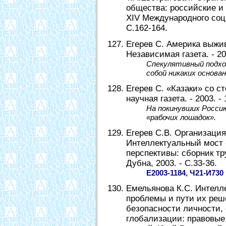
общества: российские и
XIV Международного соци
С.162-164.
Егерев С. Америка выжив
Независимая газета. - 200
Спекулятивный подход
собой никаких основан
Егерев С. «Казаки» со ст
научная газета. - 2003. - 
На покинувших Россию
«рабочих лошадок».
Егерев С.В. Организация 
Интеллектуальный мост 
перспективы: сборник т
Дубна, 2003. - С.33-36.
Е2003-1184, Ч21-И730
Емельянова К.С. Интелл
проблемы и пути их реше
безопасности личности, 
глобализации: правовые