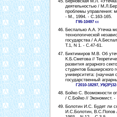
Берновская М.Л. «Утечк
деятельностью / М.Л.Бер
проблемы управления: м
- М., 1994. - С.163-165.
Г95-10497
кх
Беспалько А.А. Утечка мо
технологической незави
государства / А.А.Беспал
Т.1, N 1. - С.47-61.
Биктимиров М.В. Об утеч
К.Б.Сметова // Теорети
развития аграрного сект
студентов Башкирского г
университета: (научная 
государственный аграрный
Г2010-18297, У9(2Р)32
Бойко С. Возможности о
/ С.Бойко // Экономист. - 
Болотин И.С. Будет ли с
И.С.Болотин, В.С.Попов 
1993. - N 12. - С.3-5.