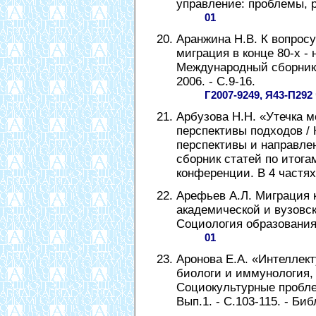
управление: проблемы, ре
01
Аранжина Н.В. К вопросу
миграция в конце 80-х - н
Международный сборник н
2006. - С.9-16.
Г2007-9249, Я43-П292
Арбузова Н.Н. «Утечка м
перспективы подходов / 
перспективы и направле
сборник статей по итог
конференции. В 4 частях.
Арефьев А.Л. Миграция 
академической и вузовск
Социология образования. -
01
Аронова Е.А. «Интеллек
биологи и иммунология, 19
Социокультурные проблем
Вып.1. - С.103-115. - Биб