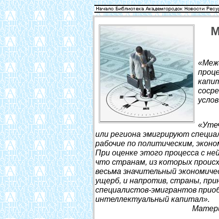
М
«Межд
проце
капи
соср
услов
«Утеч
или региона эмигрируют специа
рабочие по политическим, эконо
При оценке этого процесса с н
что странам, из которых проис
весьма значительный экономичес
ущерб, и напротив, страны, пр
специалистов-эмигрантов прио
интеллектуальный капитал».
Матери