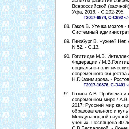
аспекты развития совре
Всероссийской (заочной
Уфа, 2016. - С.292-295.
Г2017-6974, С-С692
ч/
Гаков В. Утечка мозгов - 
Системный администратор.
Гинзбург В. Чужие? Нет, с
N 52. - С.13.
Гогитидзе М.В. Интелле
Федерации / М.В.Гогитид
социально-политические
современного общества 
Н.Г.Казимирова. - Ростов
Г2017-10876, С-Э401
ч
Гозина А.В. Проблема и
современном мире / А.В.
2017: Русский мир как ц
образовательного и кул
Международной научной
ученых. Посвящена 80-л
С.В.Беспаловой. - Донецк