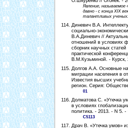
О.Шкуренко // Огонек. - 20
Явление, называемое 
давно - с конца XIX в
талантливых ученых
Диневич В.А. Интеллект
социально-экономически
В.А.Диневич // Актуаль
отношений в условиях ф
сборник научных статей
практической конференци
В.М.Кузьминой. - Курск, 
Долгов А.А. Основные н
миграции населения в оте
Известия высших учебны
регион. Серия: Обществен
01
Долматова С. «Утечка у
в условиях глобализации
политика. - 2013. - N 5. -
С5113
Драч В. «Утечка умов» и