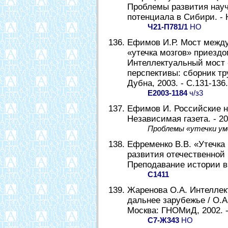
Проблемы развития науч
потенциала в Сибири. - Н
Ч21-П781/1
НО
Ефимов И.Р. Мост между
«утечка мозгов» приездо
Интеллектуальный мост 
перспективы: сборник т
Дубна, 2003. - С.131-136.
Е2003-1184
ч/з3
Ефимов И. Российские н
Независимая газета. - 200
Проблемы «утечки ум
Ефременко В.В. «Утечка 
развития отечественной 
Преподавание истории в ш
С1411
Жаренова О.А. Интеллек
дальнее зарубежье / О.А
Москва: ГНОМиД, 2002. -
С7-Ж343
НО