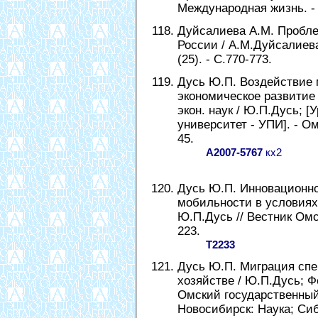
Международная жизнь. - 1
Дуйсалиева А.М. Пробле
России / А.М.Дуйсалиева 
(25). - С.770-773.
Дусь Ю.П. Воздействие 
экономическое развитие 
экон. наук / Ю.П.Дусь; 
университет - УПИ]. - Омс
45.
А2007-5767
кх2
Дусь Ю.П. Инновационно
мобильности в условия
Ю.П.Дусь // Вестник Омск
223.
Т2233
Дусь Ю.П. Миграция спе
хозяйстве / Ю.П.Дусь; Ф
Омский государственный 
Новосибирск: Наука; Сиб