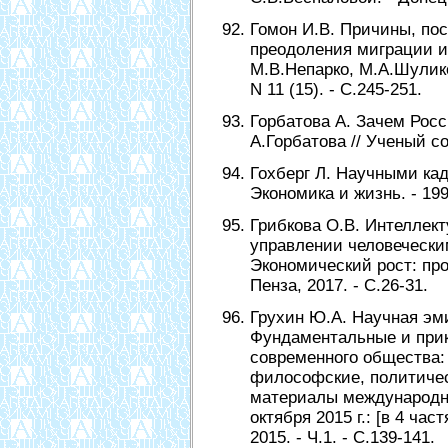
Гомон И.В. Причины, по
преодоления миграции ин
М.В.Непарко, М.А.Шулико
N 11 (15). - С.245-251.
Горбатова А. Зачем Росс
А.Горбатова // Ученый сове
Гохберг Л. Научными кад
Экономика и жизнь. - 1999
Грибкова О.В. Интеллект
управлении человеческим
Экономический рост: про
Пенза, 2017. - С.26-31.
Грухин Ю.А. Научная эми
Фундаментальные и при
современного общества:
философские, политичес
материалы международно
октября 2015 г.: [в 4 ча
2015. - Ч.1. - С.139-141.