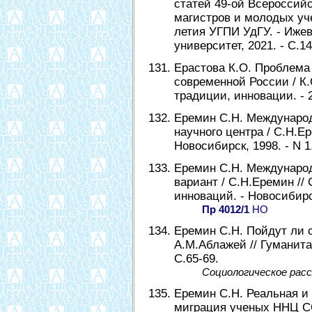
статей 49-ой Всероссий
магистров и молодых уч
летия УГПИ УдГУ. - Иже
университет, 2021. - С.14
Ерастова К.О. Проблема 
современной России / К.
традиции, инновации. - 20
Еремин С.Н. Международ
научного центра / С.Н.Е
Новосибирск, 1998. - N 1.
Еремин С.Н. Международ
вариант / С.Н.Еремин //
инноваций. - Новосибирск
Пр 4012/1
НО
Еремин С.Н. Пойдут ли с
А.М.Аблажей // Гуманитар
C.65-69.
Социологическое расс
Еремин С.Н. Реальная и
миграция ученых ННЦ СО