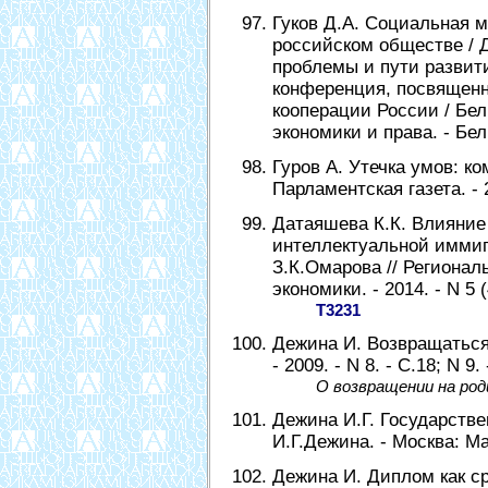
Гуков Д.А. Социальная 
российском обществе / Д
проблемы и пути развит
конференция, посвященн
кооперации России / Бел
экономики и права. - Белг
Гуров А. Утечка умов: ком
Парламентская газета. - 2
Датаяшева К.К. Влияние
интеллектуальной иммиг
З.К.Омарова // Региона
экономики. - 2014. - N 5 (
Т3231
Дежина И. Возвращаться 
- 2009. - N 8. - С.18; N 9. 
О возвращении на род
Дежина И.Г. Государстве
И.Г.Дежина. - Москва: Маг
Дежина И. Диплом как ср