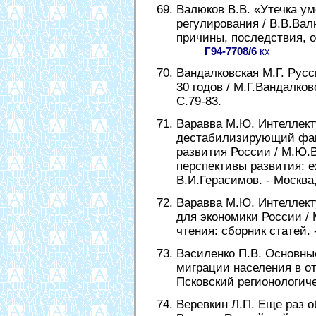
Валюков В.В. «Утечка ум
регулирования / В.В.Вал
причины, последствия, оц
Г94-7708/6
кх
Вандалковская М.Г. Русс
30 годов / М.Г.Вандалковс
С.79-83.
Варавва М.Ю. Интеллект
дестабилизирующий факт
развития России / М.Ю.В
перспективы развития: е
В.И.Герасимов. - Москва,
Варавва М.Ю. Интеллект
для экономики России / 
чтения: сборник статей. -
Василенко П.В. Основны
миграции населения в от
Псковский регионологичес
Веревкин Л.П. Еще раз об