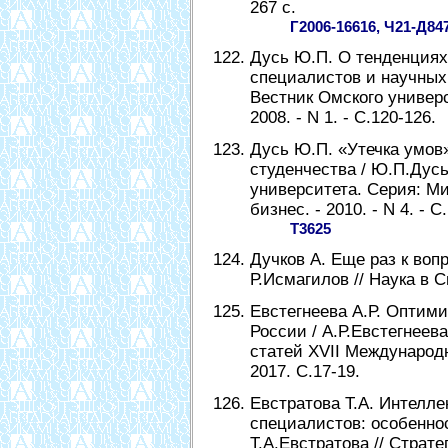
267 с.
Г2006-16616, Ч21-Д84
Дусь Ю.П. О тенденциях
специалистов и научных 
Вестник Омского универ
2008. - N 1. - С.120-126.
Дусь Ю.П. «Утечка умов
студенчества / Ю.П.Дусь
университета. Серия: М
бизнес. - 2010. - N 4. - С
Т3625
Дучков А. Еще раз к вопр
Р.Исмагилов // Наука в Си
Евстегнеева А.Р. Оптим
России / А.Р.Евстегнеев
статей XVII Международ
2017. С.17-19.
Евстратова Т.А. Интелл
специалистов: особенно
Т.А.Евстратова // Страт