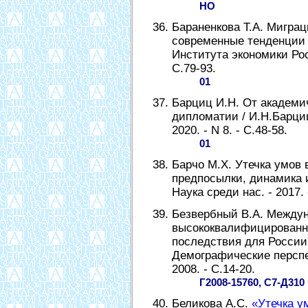
НО
Бараненкова Т.А. Мигра
современные тенденции 
Института экономики Росс
С.79-93.
01
Барциц И.Н. От академи
дипломатии / И.Н.Барциц
2020. - N 8. - С.48-58.
01
Барчо М.Х. Утечка умов 
предпосылки, динамика и
Наука среди нас. - 2017. -
Безвербный В.А. Между
высококвалифицированн
последствия для России 
Демографические перспе
2008. - С.14-20.
Г2008-15760, С7-Д310
Беликова А.С.
«Утечка у