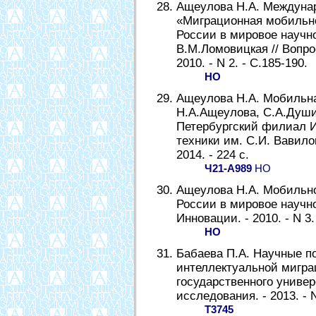
Ащеулова Н.А. Междуна
«Миграционная мобильно
России в мировое научн
В.М.Ломовицкая // Вопро
2010. - N 2. - С.185-190.
НО
Ащеулова Н.А. Мобильна
Н.А.Ащеулова, С.А.Души
Петербургский филиал И
техники им. С.И. Вавило
2014. - 224 с.
Ч21-А989
НО
Ащеулова Н.А. Мобильно
России в мировое научно
Инновации. - 2010. - N 3. 
НО
Бабаева П.А. Научные 
интеллектуальной миграц
государственного униве
исследования. - 2013. - N
Т3745