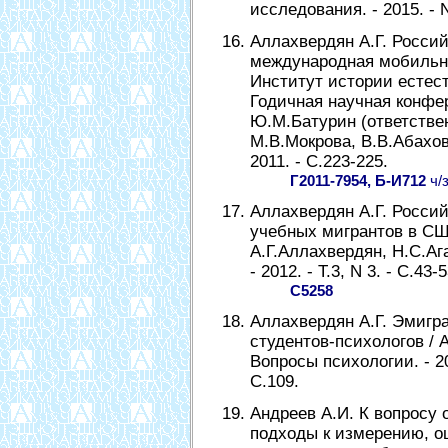
исследования. - 2015. - N
Аллахвердян А.Г. Россий
международная мобильнос
Институт истории естест
Годичная научная конфер
Ю.М.Батурин (ответстве
М.В.Мокрова, В.В.Абахов
2011. - С.223-225.
Г2011-7954, Б-И712
ч/
Аллахвердян А.Г. Росси
учебных мигрантов в США
А.Г.Аллахвердян, Н.С.Аг
- 2012. - Т.3, N 3. - С.43-5
С5258
Аллахвердян А.Г. Эмигр
студентов-психологов / 
Вопросы психологии. - 200
С.109.
Андреев А.И. К вопросу 
подходы к измерению, оц