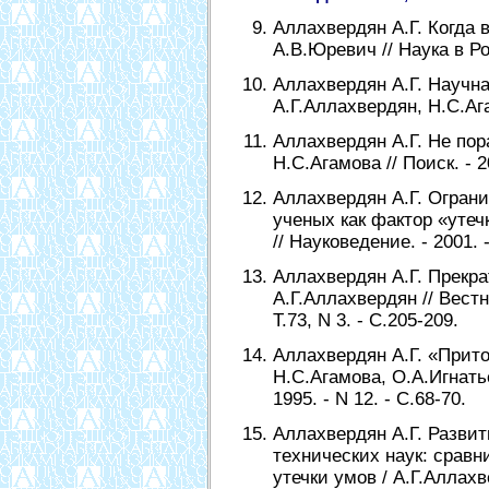
Аллахвердян А.Г. Когда 
А.В.Юревич // Наука в Рос
Аллахвердян А.Г. Научна
А.Г.Аллахвердян, Н.С.Агам
Аллахвердян А.Г. Не пор
Н.С.Агамова // Поиск. - 20
Аллахвердян А.Г. Огран
ученых как фактор «утеч
// Науковедение. - 2001. -
Аллахвердян А.Г. Прекра
А.Г.Аллахвердян // Вестн
Т.73, N 3. - С.205-209.
Аллахвердян А.Г. «Прито
Н.С.Агамова, О.А.Игнать
1995. - N 12. - С.68-70.
Аллахвердян А.Г. Разви
технических наук: срав
утечки умов / А.Г.Аллах