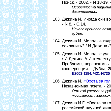
Поиск. - 2002. - N 18-19. 
Особенности национал
десятилетие.
Дежина И. Иногда они во
- N 8. - С.14.
Начало процесса возв
рубеж.
Дежина И. Молодые кадры
сохранить? / И.Дежина // 
Дежина И. Молодые учен
/ И.Дежина // Интеллект
Проблемы, перспективы:
конференции. - Дубна, 20
Е2003-1184, Ч21-И730
Дежина И.
«Охота за го
Независимая газета. - 20
Отъезд ученых за ру
мобильности высокок
Дежина И.Г. «Охота за г
российской научной диас