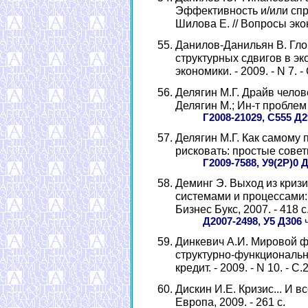
Эффективность и/или спр
Шилова Е. // Вопросы эконо
Данилов-Данильян В. Гло
структурных сдвигов в эк
экономики. - 2009. - N 7. -
Делягин М.Г. Драйв челов
Делягин М.; Ин-т проблем г
Г2008-21029, С555 Д2
Делягин М.Г. Как самому 
рисковать: простые советы 
Г2009-7588, У9(2Р)0 
Деминг Э. Выход из криз
системами и процессами: п
Бизнес Букс, 2007. - 418 с
Д2007-2498, У5 Д306
ч
Динкевич А.И. Мировой ф
структурно-функционально
кредит. - 2009. - N 10. - С.
Дискин И.Е. Кризис... И вс
Европа, 2009. - 261 с.