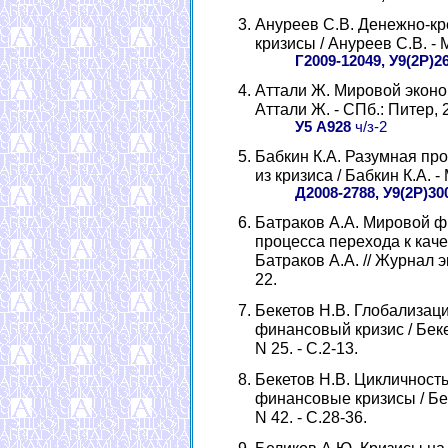
Ануреев С.В. Денежно-кр
кризисы / Ануреев С.В. - М
Г2009-12049, У9(2Р)2
Аттали Ж. Мировой эконом
Аттали Ж. - СПб.: Питер, 2
У5 А928
ч/з-2
Бабкин К.А. Разумная пр
из кризиса / Бабкин К.А. -
Д2008-2788, У9(2Р)30
Батраков А.А. Мировой ф
процесса перехода к каче
Батраков А.А. // Журнал эк
22.
Бекетов Н.В. Глобализац
финансовый кризис / Бекет
N 25. - С.2-13.
Бекетов Н.В. Цикличност
финансовые кризисы / Беке
N 42. - С.28-36.