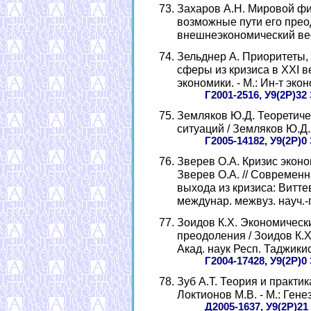
Захаров А.Н. Мировой фи
возможные пути его преод
внешнеэкономический вестн
Зельднер А. Приоритеты,
сферы из кризиса в XXI век
экономики. - М.: Ин-т экон
Г2001-2516, У9(2Р)32 
Земляков Ю.Д. Теоретич
ситуаций / Земляков Ю.Д. -
Г2005-14182, У9(2Р)0 
Зверев О.А. Кризис эконо
Зверев О.А. // Современн
выхода из кризиса: Витте
междунар. межвуз. науч.-пр
Зоидов К.Х. Экономически
преодоления / Зоидов К.Х.
Акад. наук Респ. Таджикист
Г2004-17428, У9(2Р)0 
Зуб А.Т. Теория и практик
Локтионов М.В. - М.: Генез
Д2005-1637, У9(2Р)21 