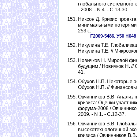
глобального системного к
- 2008. - N 4. - С.13-30.
Никсон Д. Кризис проекта
минимальными потерями: пе
253 с.
Г2009-5486, У50 Н648
Никулина Т.Е. Глобализа
Никулина Т.Е. // Микроэкон
Новичков Н. Мировой фи
будущим / Новичков Н. // 
41.
Обухов Н.П. Некоторые а
Обухов Н.П. // Финансовый 
Овчинников В.В. Анализ 
кризиса: Оценки участни
форума-2008 / Овчинников
2009. - N 1. - С.12-37.
Овчинников В.В. Глобаль
высокотехнологичной эко
кризиса / Овчинников В.В.