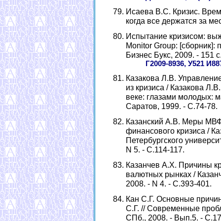
Исаева B.C. Кризис. Врем
когда все держатся за мест
Испытание кризисом: выж
Monitor Group: [сборник]: 
Бизнес Букс, 2009. - 151 с
Г2009-8936, У521 И88
Казакова Л.В. Управлени
из кризиса / Казакова Л.
веке: глазами молодых: м
Саратов, 1999. - С.74-78.
Казанский А.В. Меры МВ
финансового кризиса / Каз
Петербургского университе
N 5. - С.114-117.
Казанчев А.Х. Причины к
валютных рынках / Казанч
2008. - N 4. - С.393-401.
Кан С.Г. Основные причи
С.Г. // Современные проб
СПб., 2008. - Вып.5. - С.17