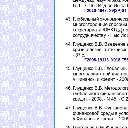
междунар. науч.-практ. кон
В.Л. - СПб.: Изд-во Ин-та 
Г2010-4647, У9(2Р)0 
Глобальный экономически
многосторонние способы 
секретариата ЮНКТДД по
сотрудничеству. - Нью Йор
Глущенко В.В. Введение 
кризисология, антикризисн
- 87 с.
Г2008-19113, У018 Г5
Глущенко В.В. Глобальны
многовариантной диагност
// Финансы и кредит. - 2009
Глущенко В.В. Методолог
глобального финансового 
кредит. - 2008. - N 45. - С.
Глущенко В.В. Функциона
финансовой среды в услов
// Финансы и кредит. - 2009
Григорьев Л.М. Финансов