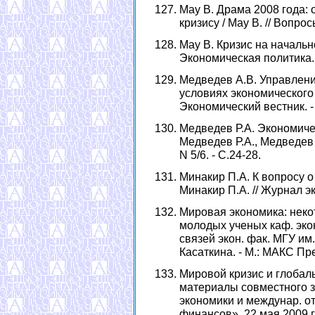
Мау В. Драма 2008 года: 
кризису / Мау В. // Вопросы
Мау В. Кризис на начально
Экономическая политика. - 
Медведев А.В. Управлен
условиях экономического к
Экономический вестник. - 2
Медведев Р.А. Экономичес
Медведев Р.А., Медведев Ж
N 5/6. - С.24-28.
Минакир П.А. К вопросу о
Минакир П.А. // Журнал эко
Мировая экономика: некот
молодых ученых каф. эко
связей экон. фак. МГУ им.
Касаткина. - М.: МАКС Прес
Мировой кризис и глобал
материалы совместного з
экономики и междунар. о
финансов», 22 мая 2009 г.