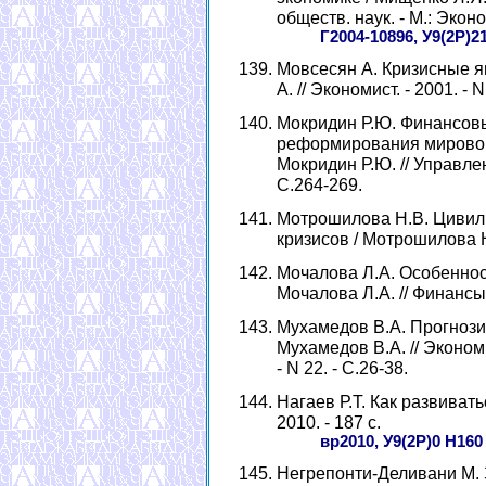
обществ. наук. - М.: Эконо
Г2004-10896, У9(2Р)2
Мовсесян А. Кризисные я
А. // Экономист. - 2001. - N
Мокридин Р.Ю. Финансовы
реформирования мировой
Мокридин Р.Ю. // Управлен
С.264-269.
Мотрошилова Н.В. Цивили
кризисов / Мотрошилова Н.
Мочалова Л.А. Особеннос
Мочалова Л.А. // Финансы и 
Мухамедов В.А. Прогнози
Мухамедов В.А. // Экономи
- N 22. - С.26-38.
Нагаев Р.Т. Как развиватьс
2010. - 187 с.
вр2010, У9(2Р)0 Н160
Негрепонти-Деливани М. 