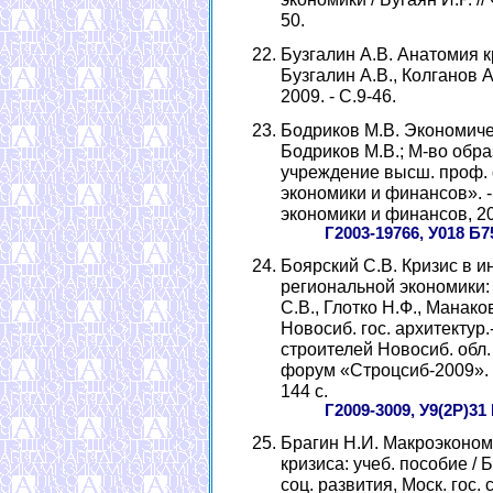
50.
Бузгалин А.В. Анатомия к
Бузгалин А.В., Колганов А.И
2009. - С.9-46.
Бодриков М.В. Экономичес
Бодриков М.В.; М-во обра
учреждение высш. проф. о
экономики и финансов». - 
экономики и финансов, 200
Г2003-19766, У018 Б7
Боярский С.В. Кризис в 
региональной экономики: 
С.В., Глотко Н.Ф., Манако
Новосиб. гос. архитектур.-
строителей Новосиб. обл. 
форум «Строцсиб-2009». -
144 с.
Г2009-3009, У9(2Р)31
Брагин Н.И. Макроэконом
кризиса: учеб. пособие / 
соц. развития, Моск. гос. с