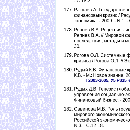
- С.18-31.
Расулев А. Государствен
финансовый кризис / Расу
экономика. - 2009. - N 1. -
Репнев В.А. Рецессия - и
Репнев В.А. // Мировой ф
последствия, методы и мод
30.
Рогова О.Л. Системные ф
кризиса / Рогова О.Л. // Эк
Рудый К.В. Финансовые кр
К.В. - М.: Новое знание, 20
Г2003-3605, У5 Р835
ч
Рудых Д.В. Генезис глоба
управления социально-эко
Финансовый бизнес. - 2009.
Савинова М.В. Роль госу
мирового экономического 
Российской экономической
N 3. - С.12-18.