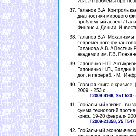
И.И. // Проблемы прогнозир
Галанов В.А. Контроль ка
диагностики мирового фи
проблемный аспект / Галан
Финансы. Деньги. Инвестици
Галанов В.А. Механизмы
современного финансового
Галанова А.В. // Вестник
академии им. Г.В. Плеханов
Гапоненко Н.П. Антикризи
Гапоненко Н.П., Балдин К.В
доп. и перераб. - М.: Инфр
Главная книга о кризисе: [с
2009. - 253 с.
Г2009-8166, У5 Г520
ч
Глобальный кризис - вызо
сумма технологий противос
конф., 19-20 февраля 2009 
Г2009-21358, У5 Г547
Глобальный экономически