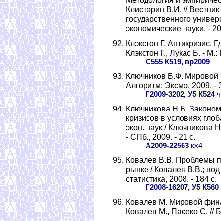
Методология и эмпиричес
Клисторин В.И. // Вестни
государственного универс
экономические науки. - 2009
Клэкстон Г. Антикризис. Гд
Клэкстон Г., Лукас Б. - М.
С555 К519, вр2009
Ключников Б.Ф. Мировой кр
Алгоритм; Эксмо, 2009. - 3
Г2009-3202, У5 К524
ч
Ключникова Н.В. Законо
кризисов в условиях глоба
экон. наук / Ключникова Н.
- СПб., 2009. - 21 с.
А2009-22563
кх4
Ковалев В.В. Проблемы 
рынке / Ковалев В.В.; под
статистика, 2008. - 184 с.
Г2008-16207, У5 К560
Ковалев М. Мировой фина
Ковалев М., Пасеко С. // Б