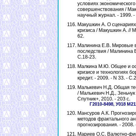
условиях экономического 
совершенствования / Мака
научный журнал. - 1999. - 
Макушкин А. О сценариях
кризиса / Макушкин А. // М
62.
Малинина Е.В. Мировые 
последствия / Малинина Е.В
С.18-23.
Малкина М.Ю. Общее и о
кризисе и технологиях бо
кредит. - 2009. - N 33. - С.
Малькевич Н.Д. Общая те
/ Малькевич Н.Д., Зеньчук
Спутник+, 2010. - 203 с.
Г2010-8498, У018 М21
Мансуров А.К. Прогнози
методов фрактального ана
прогнозирования. - 2008. -
Мариев О.С. Валютно-фи