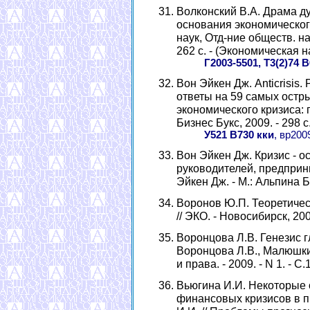
Волконский В.А. Драма д
основания экономического 
наук, Отд-ние обществ. нау
262 с. - (Экономическая 
Г2003-5501, Т3(2)74 
Вон Эйкен Дж. Anticrisis
ответы на 59 самых остр
экономического кризиса: п
Бизнес Букс, 2009. - 298 с
У521 В730 кки
, вр200
Вон Эйкен Дж. Кризис - о
руководителей, предприн
Эйкен Дж. - М.: Альпина Би
Воронов Ю.П. Теоретичес
// ЭКО. - Новосибирск, 2009
Воронцова Л.В. Генезис г
Воронцова Л.В., Малюшки
и права. - 2009. - N 1. - С.
Вьюгина И.И. Некоторые 
финансовых кризисов в п