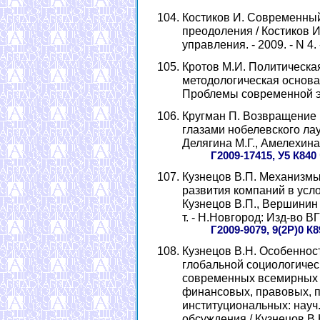
Костиков И. Современный
преодоления / Костиков И
управления. - 2009. - N 4. 
Кротов М.И. Политическа
методологическая основа 
Проблемы современной экон
Кругман П. Возвращение 
глазами нобелевского лаур
Делягина М.Г., Амелехина Л
Г2009-17415, У5 К840
Кузнецов В.П. Механизм
развития компаний в усло
Кузнецов В.П., Вершинин А
т. - Н.Новгород: Изд-во ВГ
Г2009-9079, 9(2Р)0 К8
Кузнецов В.Н. Особеннос
глобальной социологичес
современных всемирных 
финансовых, правовых, п
институциональных: науч. 
обсуждения / Кузнецов В.Н