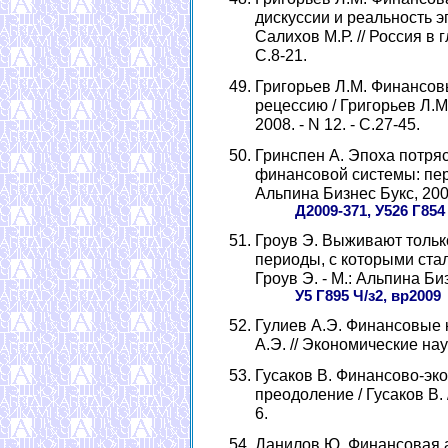
дискуссии и реальность э
Салихов М.Р. // Россия в гл
С.8-21.
Григорьев Л.М. Финансов
рецессию / Григорьев Л.М.
2008. - N 12. - С.27-45.
Гринспен А. Эпоха потря
финансовой системы: пер. с
Альпина Бизнес Букс, 2009.
Д2009-371, У526 Г854
Гроув Э. Выживают тольк
периоды, с которыми стал
Гроув Э. - М.: Альпина Биз
У5 Г895 Ч/з2, вр2009
Гулиев А.Э. Финансовые 
А.Э. // Экономические науки
Гусаков В. Финансово-эко
преодоление / Гусаков В. /
6.
Данилов Ю. Финансовая а