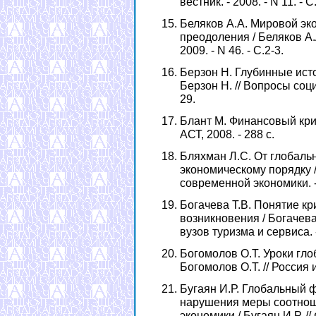
вестник. - 2008. - N 11. - С
Беляков А.А. Мировой эко
преодоления / Беляков А.А
2009. - N 46. - С.2-3.
Берзон Н. Глубинные исто
Берзон Н. // Вопросы социа
29.
Блант М. Финансовый кризи
АСТ, 2008. - 288 с.
Бляхман Л.С. От глобальн
экономическому порядку /
современной экономики. - 2
Богачева Т.В. Понятие кр
возникновения / Богачева
вузов туризма и сервиса. - 
Богомолов О.Т. Уроки гло
Богомолов О.Т. // Россия и
Бугаян И.Р. Глобальный ф
нарушения меры соотнош
экономики / Бугаян И.Р. //