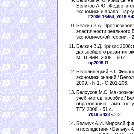
Беликов А.Ю. Кризисы на
Беликов А.Ю.; Федер. аген
экономики и права. - Ирку
Г2006-16454, У018 Б4
Белкин В.А. Прогнозиров
эластичности реального В
экономической теории. - 20
Белкин В.Д. Кризис 2008:
дальнейшего развития эко
М.: ЦЭМИ, 2008. - 60 с.
вр2008-П
Белолипецкий В.Г. Финан
экономики знаний / Белоли
2009. - N 1. - С.201-206.
Белоусов М.С. Макроэкон
учеб.-метод. пособие / Бе
образованию, Тамб. гос. у
ТГУ, 2008. - 51 с.
У018 Б438
ч/з-2
Бельчук А.И. Мировой фи
и последствия / Бельчук 