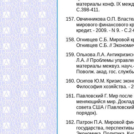
материалы конф. IХ междун
С.398-411.
Овчинникова О.П. Власте
мирового финансового кри
кредит. - 2009. - N 9. - С.2-
Огнивцев С.Б. Мировой кр
Огнивцев С.Б. // Экономиче
Ольхова Л.А. Антикризис
Л.А. // Проблемы управле
материалы межвуз. науч.-п
Поволж. акад. гос. службы,
Осипов Ю.М. Кризис эконо
Философия хозяйства. - 200
Павловский Г. Мир после
меняющийся мир. Доклад
совета США / Павловский Г
порядок).
Патрон П.А. Мировой фин
государства, перспективы
Экономика. Политика. Культ