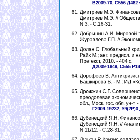
В2009-70, С556 Д482
ч
Дмитриев М.Э. Финансовы
Дмитриев М.Э. // Обществ
N 3. - С.16-31.
Добрынин А.И. Мировой э
Журавлева Г.П. // Экономик
Долан С. Глобальный криз
Райх М.; авт. предисл. и на
Претекст, 2010. - 404 с.
Д2009-1849, С555 Р18
Дорофеев В. Антикризисн
Башкирова В. - М.: ИД «Ко
Дрожжин С.Г. Совершенст
преодолевая экономически
обл., Моск. гос. обл. ун-т. 
Г2009-19232, У9(2Р)0
Дубенецкий Я.Н. Финансов
Дубенецкий Я.Н. // Аналит
N 11/12. - С.28-31.
Дункан Р. Кризис доллара