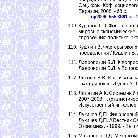
Соц. фак., Каф. социологи
Евразии, 2008. - 68 с.
вр2009, 555 К891
ч/з-
Куранов Г.О. Финансово-э
мировые экономические ци
справочник: политика, эко
Кушлин В. Факторы эконом
преодоления / Кушлин В. //
Лавровский Б.Л. К вопрос
Лавровский Б.Л. // Вопросы
Лесных В.В. Институты ра
Екатеринбург: Изд-во УГТУ
Лопатин А.К. Системный 
2007-2008 гг. (статистичес
Искусственный интеллект. -
Лукичев Д.П. Финансовый 
Лукичев Д.П. // Вестник С
Экономика. - 1999. - Вып.4
Макаренко Т.Д. Механизм