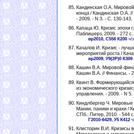
Кандинская О.А. Мировой 
конца / Кандинская О.А.
- 2009. - N 3. - С. 130-143.
Капаца Ю. Кризис эпохи г
Паблишерз, 2009. - 272 с.
вр2010, С556 К200
ч/з
Качалов И. Кризис - лучш
мероприятий роста / Качало
вр2009, У9(2Р)0 К309
Кашин В.А. Мировой фина
Кашин В.А. // Финансы. - 20
Квинт В. Формирующийся 
из экономического кризиса
управления. - 2009. - N 5. 
Киндлбергер Ч. Мировые
Мании, паники и крахи / К
СПб.: Питер, 2010. - 544 с
Г2010-6429, У5 К412
ч
Клисторин В.И. Кризисы в