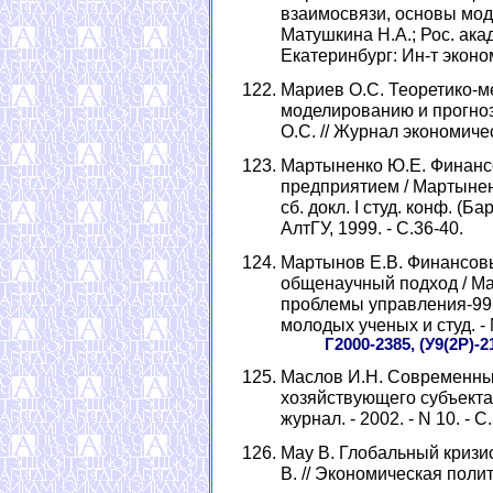
взаимосвязи, основы моде
Матушкина Н.А.; Рос. акад.
Екатеринбург: Ин-т эконом
Мариев О.С. Теоретико-м
моделированию и прогноз
О.С. // Журнал экономическ
Мартыненко Ю.Е. Финанс
предприятием / Мартынен
сб. докл. I студ. конф. (Б
АлтГУ, 1999. - С.36-40.
Мартынов Е.В. Финансов
общенаучный подход / Ма
проблемы управления-99:
молодых ученых и студ. - М
Г2000-2385, (У9(2Р)-2
Маслов И.Н. Современны
хозяйствующего субъекта
журнал. - 2002. - N 10. - С
Мау В. Глобальный кризи
В. // Экономическая политик