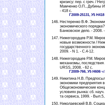
кризису: пер. с греч. / Не
Мамченко О.П., Дубины И.Н
- 418 с.
Г2009-25131, У5 Н418
Нестеренко В.Ф. Экономи
экономического порядка? /
Банковское дело. - 2008. - 
Нижегородцев P.M. Миров
новые возможности / Ниже
государственного экономи
2009. - N 1. - С.4-12.
Нижегородцев Р.М. Миров
механизмы, последствия /
URSS, 2008. - 62 с.
Г2009-766, У5 Н606
ч/
Никитина Н.В. Предпосыл
экономики предприятия в 
Общеэкономические конц
условиях рынка: сб. науч. 
та сервиса, 1999. - Вып.5, 
Николаевский В.В. Социа