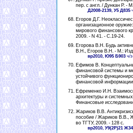
пер. с англ. / Дункан Р. - М
Д2008-2139, У5 Д835
ч
Егоров Д.Г. Неоклассичес
организационное оружие:
мирового финансового криз
2009. - N 41. - С.19-24.
Егорова В.Н. Будь активн
В.Н., Егоров В.Н. - М.: Из
вр2010, Ю95 Б903
ч/з
Ефимов В. Концептуальны
финансовой системы и м
устойчивого функциониро
финансовой информации. - 
Ефременко И.Н. Взаимос
архитектуры и системных
Финансовые исследования. 
Жариков В.В. Антикризис
пособие / Жариков В.В., Ж
во ТГТУ, 2009. - 128 с.
вр2010, У9(2Р)21 Ж34