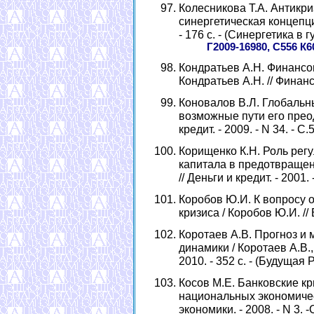
Колесникова Т.А. Антикр
синергетическая концепция
- 176 с. - (Синергетика в
Г2009-16980, С556 К6
Кондратьев А.Н. Финансов
Кондратьев А.Н. // Финансы
Коновалов В.Л. Глобальн
возможные пути его преод
кредит. - 2009. - N 34. - С.
Корищенко К.Н. Роль ре
капитала в предотвращен
// Деньги и кредит. - 2001. 
Коробов Ю.И. К вопросу 
кризиса / Коробов Ю.И. // Б
Коротаев А.В. Прогноз и
динамики / Коротаев А.В.,
2010. - 352 с. - (Будущая 
Косов М.Е. Банковские кр
национальных экономическ
экономики. - 2008. - N 3. -