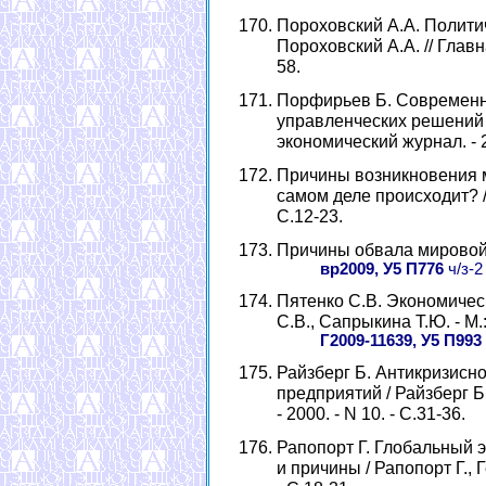
Пороховский А.А. Полити
Пороховский А.А. // Главная
58.
Порфирьев Б. Современн
управленческих решений /
экономический журнал. - 20
Причины возникновения м
самом деле происходит? //
С.12-23.
Причины обвала мировой эк
вр2009, У5 П776
ч/з-2
Пятенко С.В. Экономичес
С.В., Сапрыкина Т.Ю. - М.:
Г2009-11639, У5 П993
Райзберг Б. Антикризисн
предприятий / Райзберг Б.
- 2000. - N 10. - С.31-36.
Рапопорт Г. Глобальный э
и причины / Рапопорт Г., Г