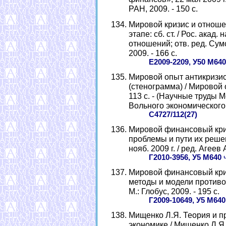
РАН, 2009. - 150 с.
Мировой кризис и отнош
этапе: сб. ст. / Рос. акад
отношений; отв. ред. Сум
2009. - 166 с.
Е2009-2209, У50 М640
Мировой опыт антикризисн
(стенограмма) / Мировой о
113 с. - (Научные труды
Вольного экономического
С4727/112(27)
Мировой финансовый криз
проблемы и пути их решен
нояб. 2009 г. / ред. Агеев
Г2010-3956, У5 М640
ч
Мировой финансовый криз
методы и модели противодей
М.: Глобус, 2009. - 195 с.
Г2009-10649, У5 М640
Мищенко Л.Я. Теория и п
экономике / Мищенко Л.Я.