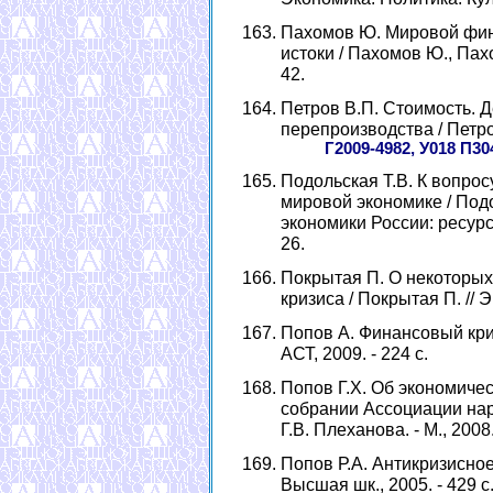
Пахомов Ю. Мировой фин
истоки / Пахомов Ю., Пахом
42.
Петров В.П. Стоимость. 
перепроизводства / Петров 
Г2009-4982, У018 П30
Подольская Т.В. К вопрос
мировой экономике / Подо
экономики России: ресурсно
26.
Покрытая П. О некоторых
кризиса / Покрытая П. // Эк
Попов А. Финансовый криз
АСТ, 2009. - 224 с.
Попов Г.Х. Об экономичес
собрании Ассоциации нар
Г.В. Плеханова. - М., 2008.
Попов Р.А. Антикризисное 
Высшая шк., 2005. - 429 с