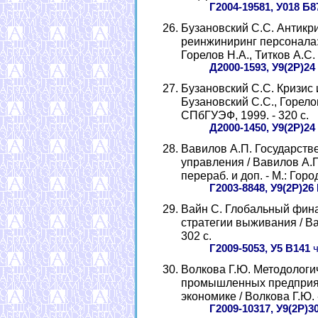
Г2004-19581, У018 Б8
Бузановский С.С. Антикр
реинжиниринг персонала: 
Горелов Н.А., Титков А.С. 
Д2000-1593, У9(2Р)24
Бузановский С.С. Кризис 
Бузановский С.С., Горелов
СПбГУЭФ, 1999. - 320 с.
Д2000-1450, У9(2Р)24
Вавилов А.П. Государств
управления / Вавилов А.П.
перераб. и доп. - М.: Город
Г2003-8848, У9(2Р)26
Вайн С. Глобальный фина
стратегии выживания / Вай
302 с.
Г2009-5053, У5 В141
ч
Волкова Г.Ю. Методологи
промышленных предприят
экономике / Волкова Г.Ю. -
Г2009-10317, У9(2Р)3