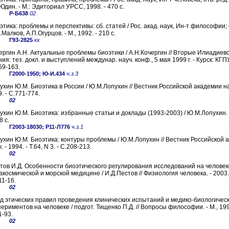
.Юдин. - М.: Эдиториал УРСС, 1998. - 470 с.
Р-Б638
02
этика: проблемы и перспективы: сб. статей / Рос. акад. наук, Ин-т философии; 
.Малков, А.П.Огурцов. - М., 1992. - 210 с.
Г93-2825
кх
ергин А.Н. Актуальные проблемы биоэтики / А.Н.Кочергин // Вторые Илиадиев
ния: тез. докл. и выступлений междунар. науч. конф., 5 мая 1999 г. - Курск: КГПУ
59-163.
Г2000-1950; Ю-И.434
ч.з.3
ухин Ю.М. Биоэтика в России / Ю.М.Лопухин // Вестник Российской академии нау
9. - С.771-774.
02
ухин Ю.М. Биоэтика: избранные статьи и доклады (1993-2003) / Ю.М.Лопухин. -
8 с.
Г2003-18030; Р11-Л776
ч.з.1
ухин Ю.М. Биоэтика: контуры проблемы / Ю.М.Лопухин // Вестник Российской 
. - 1994. - Т.64, N 3. - С.208-213.
02
тов И.Д. Особенности биоэтического регулирования исследований на человек
акосмической и морской медицине / И.Д.Пестов // Физиология человека. - 2003. -
11-16.
02
д этических правил проведения клинических испытаний и медико-биологичес
периментов на человеке / подгот. Тищенко П.Д. // Вопросы философии. - М., 1994.
1-93.
02