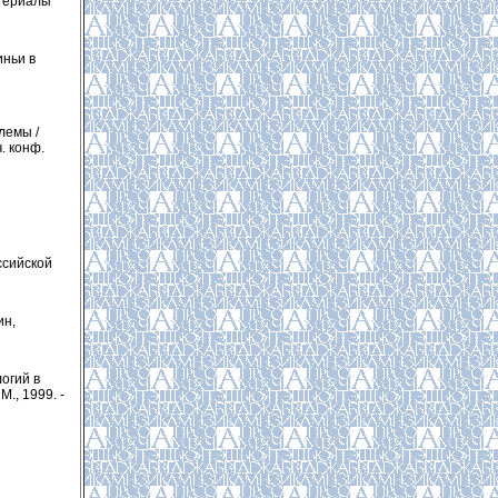
атериалы
иньи в
лемы /
. конф.
ссийской
ин,
огий в
., 1999. -