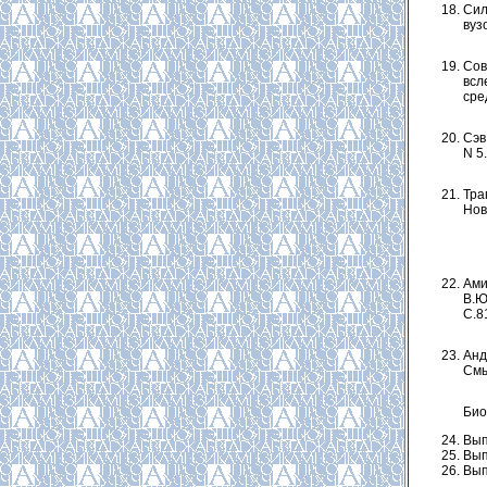
Сил
вузо
Сов
всл
сре
Сэв
N 5.
Тра
Нов
Ами
В.Ю
С.8
Анд
Смы
Био
Вып.
Вып.
Вып.