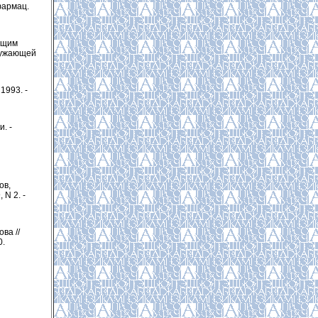
фармац.
ющим
кружающей
1993. -
. -
ов,
 N 2. -
ва //
0.