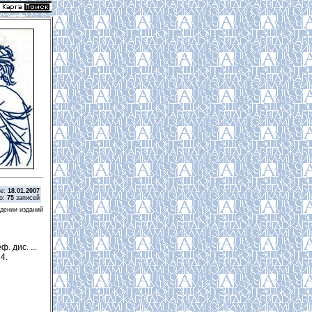
ие:
18.01.2007
о:
75
записей
дении изданий
 дис. ...
24.