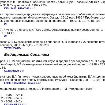
уянова И.В. Биоэтика в России: ценности и законы: учеб. пособие для мед. и 
в / И.В.Силуянова. - М., 1997.- 223 с.
Г97-12467; Р11-С366
ч.з.1
ет Европы - международная конференция по этическим проблемам, возника
едствие применения биотехнологии, Овьедо, 16-19 мая, 1999 // Проблемы о
ды и природных ресурсов: обзорная информация. - 1999. - N 12. - С.81-100.
02
 Л. Личность и биоэтика / Л.Сэв // ОНС: Общественые науки и современность. - 
 - С.113-121.
02
пезов О.В. Биоэтические вопросы в биологии / О.В.Трапезов // Философия науки
осибирск, 2001. - N 3(11). - С.190-209.
Т1797-2001/3
кх
Медицинская биоэтика
ров Н.Х. Медицинская биоэтика как наука и предмет преподавания / Н.Х.Амир
.Альбицкий, Ф.Т.Нежметдинова // Казанский медицинский журнал. - 1998. - T.79,
1-86.
С1285 98/79-2
кх
рианова Е.А. Гиппократ умер: современные проблемы биоэтики / Е.А.Андриано
сл жизни личности в эпоху посткнижной культуры. - Саратов, 2003. - С.104-11
Г2003-19959;С556 -С.524
ч.з.2
медицинская этика / под ред. В.И.Покровского. - М.: Медицина, - 1997 -
1. - 1997. - 224 с.
2. - 1999. - 248 с.
3. - 2002. - 240 с.
Г97-8448/1,2,3
ч.з.1