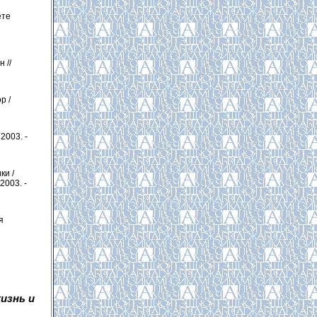
ете
 //
р /
2003. -
ки /
2003. -
я
изнь и