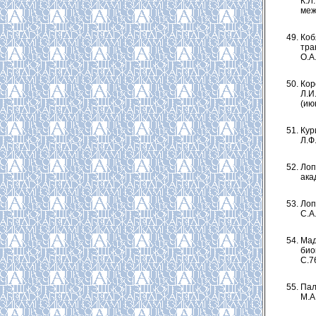
К.Л
меж
Коб
тра
О.А
Кор
Л.И
(ию
Кур
Л.Ф.
Лоп
ака
Лоп
С.А.
Мад
био
С.7
Пал
М.А