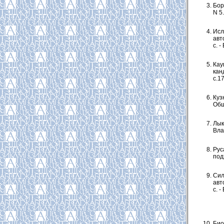
Бор
N 5.
Исл
авто
с. -
Кау
канд
с.17
Куз
Общ
Лык
Влас
Рус
под
Сил
авт
с. -
Био