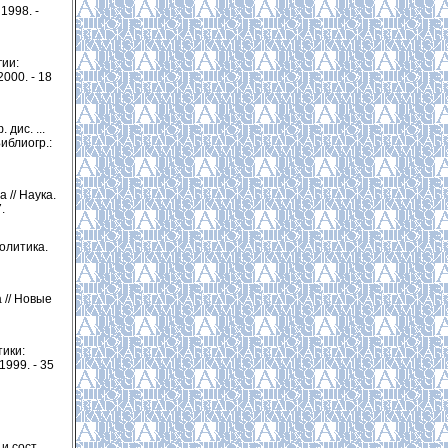
1998. -
ии:
2000. - 18
дис. ...
Библиогр.:
 // Наука.
.
олитика.
 // Новые
ики:
1999. - 35
и сост.