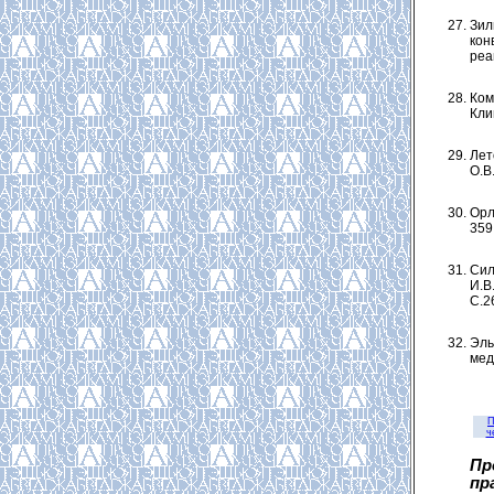
Зил
кон
реа
Ком
Клин
Лет
О.В
Орл
359 
Сил
И.В
С.2
Эль
меди
П
ч
Пр
пр