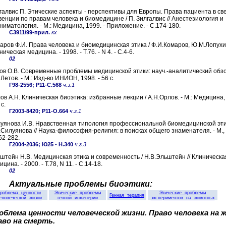
галвис П. Этические аспекты - перспективы для Европы. Права пациента в св
венции по правам человека и биомедицине / П. Зилгалвис // Анестезиология и
ниматология. - М.: Медицина, 1999. - Приложение. - С.174-180.
С3911/99-прил.
кх
аров Ф.И. Права человека и биомедицинская этика / Ф.И.Комаров, Ю.М.Лопухин
ическая медицина. - 1998. - T.76. - N 4. - С.4-6.
02
ов О.В. Современные проблемы медицинской этики: науч.-аналитический обзо
.Летов. - М.: Изд-во ИНИОН, 1998. - 56 с.
Г98-2556; Р11-С.568
ч.з.1
ов А.Н. Клиническая биоэтика: избранные лекции / А.Н.Орлов. - М.: Медицина, 
с.
Г2003-8420; Р11-О.664
ч.з.1
уянова И.В. Нравственная типология профессиональной биомедицинской эти
.Силуянова // Наука-философия-религия: в поисках общего знаменателя. - М., 
62-282.
Г2004-2036; Ю25 - Н.340
ч.з.3
штейн Н.В. Медицинская этика и современность / Н.В.Эльштейн // Клиническа
цина. - 2000. - T.78, N 11. - С.14-18.
02
Актуальные проблемы биоэтики:
роблема ценности
Этические проблемы
Этические проблемы
Генная терапия
еловеческой жизни
генной инженерии
экспериментов на животных
облема ценности человеческой жизни. Право человека на ж
аво на смерть.