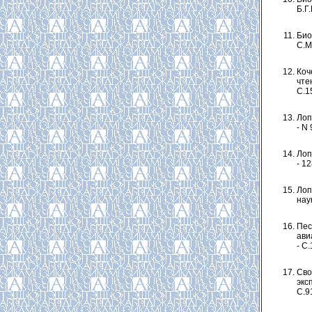
Б.Г
Био
С.М
Коч
чте
С.1
Лоп
- N 
Лоп
- 12
Лоп
наук
Пес
ави
- С.
Сво
экс
С.9