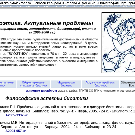
оэтика. Актуальные проблемы
иография: книги, авторефераты диссертаций, статьи
за 1994-2006 гг.)
80 годы отмечены удивительными достижениями в области
цинских научных и методологических исследований. В целом
тижения носили положительный характер, но в тоже время
и новые нравственные проблемы.
 "БИОЭТИКА" появилось в 70-х гг. XX века в атмосфере
 которая велась против медицины и науки и подразумевает:
тический анализ действий человека в биологии и медицине в
авственных ценностей и принципов».
е аспекты
Общие принципы
Медицинская
Актуальные проблемы
Обновлен
тики
и правила биоэтики
биоэтика
биоэтики:
Всег
жирным шрифтом
указаны шифры ГПНТБ СО РАН с пометками о местонахож
Философские аспекты биоэтики
илов Р.Н. Проблема социальной ответственности в дискурсе биоэтики: автореф.
. филос. наук / Р.Н.Башилов; Твер. гос. ун-т. - Тверь, 2005. - 24 с. - Библиогр.: с.
А2005-3337
кх
юкова М.В. Интеграция знаний в биоэтике: автореф. дис. ... канд. филос. наук /
Бирюкова; Алт. гос. ун-т. - Барнаул, 2004. - 24 с. - Библиогр.: с. 23-24.
А2004-957
кх