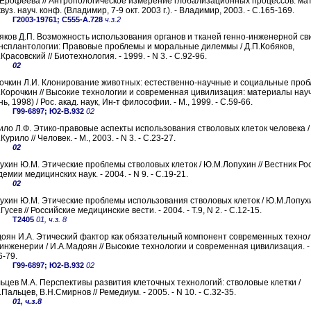
.Ерофеева // Антропологическое измерение глобализационных процессов: м
вуз. науч. конф. (Владимир, 7-9 окт. 2003 г.). - Владимир, 2003. - С.165-169.
Г2003-19761; С555-А.728
ч.з.2
яков Д.П. Возможность использования органов и тканей генно-инженерной св
нсплантологии: Правовые проблемы и моральные дилеммы / Д.П.Кобяков,
.Красовский // Биотехнология. - 1999. - N 3. - С.92-96.
02
очкин Л.И. Клонирование животных: естественно-научные и социальные проб
.Корочкин // Высокие технологии и современная цивилизация: материалы науч
нь, 1998) / Рос. акад. наук, Ин-т философии. - М., 1999. - С.59-66.
Г99-6897; Ю2-В.932
02
ило Л.Ф. Этико-правовые аспекты использования стволовых клеток человека /
Курило // Человек. - М., 2003. - N 3. - С.23-27.
02
ухин Ю.М. Этические проблемы стволовых клеток / Ю.М.Лопухин // Вестник Ро
демии медицинских наук. - 2004. - N 9. - С.19-21.
02
ухин Ю.М. Этические проблемы использования стволовых клеток / Ю.М.Лопух
Гусев // Российские медицинские вести. - 2004. - T.9, N 2. - С.12-15.
Т2405
01, ч.з. 8
оян И.А. Этический фактор как обязательный компонент современных технол
инженерии / И.А.Мадоян // Высокие технологии и современная цивилизация. - М
6-79.
Г99-6897; Ю2-В.932
02
ьцев М.А. Перспективы развития клеточных технологий: стволовые клетки /
.Пальцев, В.Н.Смирнов // Ремедиум. - 2005. - N 10. - С.32-35.
01, ч.з.8