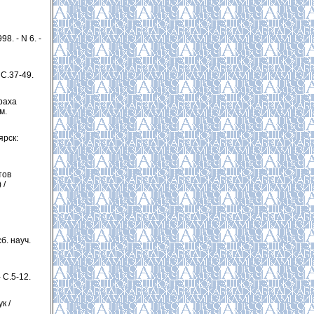
8. - N 6. -
 С.37-49.
раха
м.
ярск:
тов
 /
б. науч.
 С.5-12.
к /