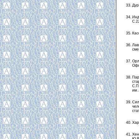
Дурн
Инд
С.2
Кас
Лав
смер
Орл
Офс
Пар
ста
С.П
им. 
Сил
чел
стат
Хар
Хен
Ю.В.