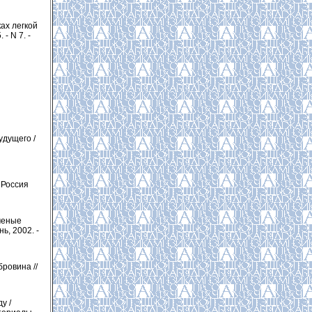
ах легкой
- N 7. -
удущего /
 Россия
ченые
ь, 2002. -
ровина //
у /