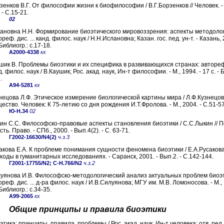
зенков В.Г. От философии жизни к биофилософии / В.Г.Борзенков // Человек. - 
 - С.15-21.
02
ановна Н.Н. Формирование биоэтического мировоззрения: аспекты методолог
реф. дис. ... канд. филос. наук / Н.Н.Ислановна; Казан. гос. пед. ун-т. - Казань, 
 Библиогр.: с.17-18.
А2000-4338
кх
шик В. Проблемы биоэтики и их специфика в развивающихся странах: автореф. 
. филос. наук / В.Каушик; Рос. акад. наук, Ин-т философии. - М., 1994. - 17 с. - 
.
А94-5281
кх
нецова Л.Ф. Этическое измерение биологической картины мира / Л.Ф.Кузнецова
ество. Человек: К 75-летию со дня рождения И.Т.Фролова. - М., 2004. - С.51-57
Ю-Н.34
02
ин С.С. Философско-правовые аспекты становления биоэтики / С.С.Лыкин // П
ть. Право. - СПб., 2000. - Вып.4(2). - С. 63-71.
Г2002-16630/N4(2)
ч.з.3
акова Е.А. К проблеме понимания сущности феномена биоэтики / Е.А.Русакова
ходы в гуманитарных исследованиях. - Саранск, 2001. - Вып.2. - С.142-144.
Г2001-17755/N2; С-Н.766/N2
ч.з.2
уянова И.В. Философско-методологический анализ актуальных проблем биоэт
ореф. дис. ... д-ра филос. наук / И.В.Силуянова; МГУ им. М.В. Ломоносова. - М., 
 Библиогр.: с.34-35.
А99-2065
кх
Общие принципы и правила биоэтики
этика: принципы, правила, проблемы / Рос. акад. наук, Ин-т человека; отв. ред. 