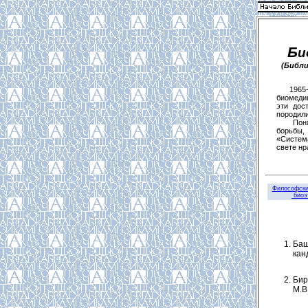
Б
и
(Библ
1965-19
биомеди
эти дос
породил
Понятие
борьбы,
«Система
свете нр
Философски
биоэ
Баш
канд
Бир
М.В.