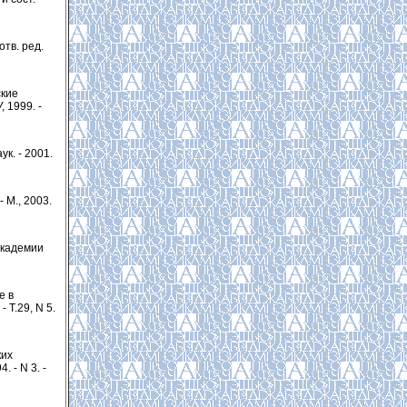
отв. ред.
ские
, 1999. -
к. - 2001.
 М., 2003.
академии
е в
 Т.29, N 5.
ких
 - N 3. -