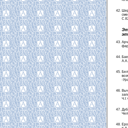
Шер
сме
С.8
Эт
эт
Арч
фар
Бае
А.А.
Бел
воз
-Ура
Выч
зап
Ч.I
Дуб
Чело
Еро