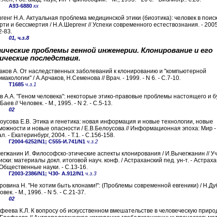
А93-6880
кх
генг Н.А. Актуальная проблема медицинской этики (биоэтика): человек в поиск
рти и бессмертия / Н.А.Шергенг // Успехи современного естествознания. - 2005. 
2-83.
01, ч.з.8
ические проблемы генной инженерии. Клонирование и его
ические последствия.
аков А. От наследственных заболеваний к клонированию и "компьютерной
макологии" / А.Арчаков, Н.Семенова // Врач. - 1999. - N 6. - С.7-10.
Т1685
ч.з.1
в А.А. "Геном человека": некоторые этико-правовые проблемы настоящего и б
Баев // Человек. - М., 1995. - N 2. - С.5-13.
02
оусова Е.В. Этика и генетика: новая информация и новые технологии, новые
можности и новые опасности / Е.В.Белоусова // Информационная эпоха: Мир -
л. - Екатеринбург, 2004. - Т.1. - С.156-158.
Г2004-6252/N1; С555-И.741/N1
ч.з.2
егжанин И. Философско-этические аспекты клонирования / И.Вычегжанин // У
иски: материалы докл. итоговой науч. конф. / Астраханский пед. ун-т. - Астрахан
: Общественные науки. - С.13-16.
Г2003-2386/N1; Ч30- А.912/N1
ч.з.3
ровина Н. "Не хотим быть клонами!": (Проблемы современной евгеники) / Н.Дуб
век. - М., 1996. - N 5. - С.21-37.
02
феева К.Л. К вопросу об искусственном вмешательстве в человеческую природ