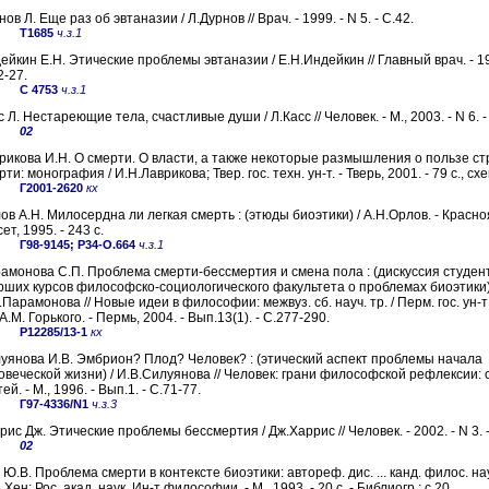
ов Л. Еще раз об эвтаназии / Л.Дурнов // Врач. - 1999. - N 5. - С.42.
Т1685
ч.з.1
ейкин Е.Н. Этические проблемы эвтаназии / Е.Н.Индейкин // Главный врач. - 199
2-27.
С 4753
ч.з.1
с Л. Нестареющие тела, счастливые души / Л.Касс // Человек. - М., 2003. - N 6. -
02
рикова И.Н. О смерти. О власти, а также некоторые размышления о пользе ст
ти: монография / И.Н.Лаврикова; Твер. гос. техн. ун-т. - Тверь, 2001. - 79 с., схе
Г2001-2620
кх
ов А.Н. Милосердна ли легкая смерть : (этюды биоэтики) / А.Н.Орлов. - Красно
ет, 1995. - 243 с.
Г98-9145; Р34-О.664
ч.з.1
амонова С.П. Проблема смерти-бессмертия и смена пола : (дискуссия студен
рших курсов философско-социологического факультета о проблемах биоэтики)
.Парамонова // Новые идеи в философии: межвуз. сб. науч. тр. / Перм. гос. ун-т
А.М. Горького. - Пермь, 2004. - Вып.13(1). - С.277-290.
Р12285/13-1
кх
уянова И.В. Эмбрион? Плод? Человек? : (этический аспект проблемы начала
овеческой жизни) / И.В.Силуянова // Человек: грани философской рефлексии: с
ей. - М., 1996. - Вып.1. - C.71-77.
Г97-4336/N1
ч.з.3
рис Дж. Этические проблемы бессмертия / Дж.Харрис // Человек. - 2002. - N 3. -
02
 Ю.В. Проблема смерти в контексте биоэтики: автореф. дис. ... канд. филос. нау
Хен; Рос. акад. наук, Ин-т философии. - М., 1993. - 20 с. - Библиогр.: с.20.