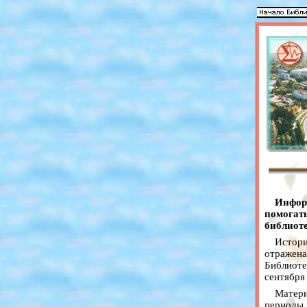
Инфор
помогат
библиоте
Истори
отражен
Библиоте
сентября 
Матери
периоды