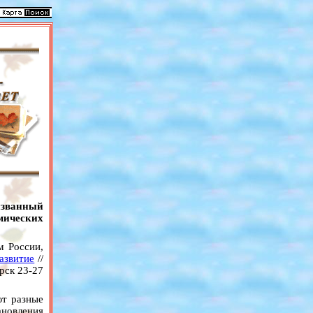
изванный
мических
м России,
азвитие
//
рск 23-27
ют разные
новления