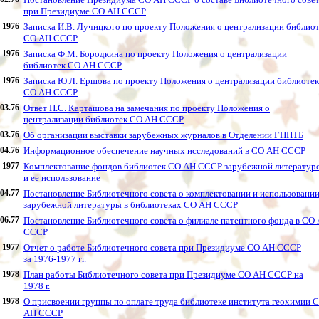
при Президиуме СО АН СССР
1976
Записка И.В. Лучицкого по проекту Положения о централизации библио
СО АН СССР
1976
Записка Ф.М. Бородкина по проекту Положения о централизации
библиотек СО АН СССР
1976
Записка Ю.Л. Ершова по проекту Положения о централизации библиотек
СО АН СССР
.03.76
Ответ Н.С. Карташова на замечания по проекту Положения о
централизации библиотек СО АН СССР
.03.76
Об организации выставки зарубежных журналов в Отделении ГПНТБ
.04.76
Информационное обеспечение научных исследований в СО АН СССР
1977
Комплектование фондов библиотек СО АН СССР зарубежной литератур
и ее использование
.04.77
Постановление Библиотечного совета о комплектовании и использовани
зарубежной литературы в библиотеках СО АН СССР
.06.77
Постановление Библиотечного совета о филиале патентного фонда в СО
СССР
1977
Отчет о работе Библиотечного совета при Президиуме СО АН СССР
за 1976-1977 гг.
1978
План работы Библиотечного совета при Президиуме СО АН СССР на
1978 г.
1978
О присвоении группы по оплате труда библиотеке института геохимии 
АН СССР