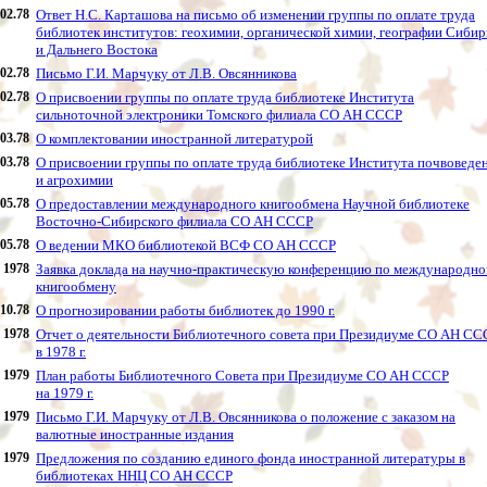
.02.78
Ответ Н.С. Карташова на письмо об изменении группы по оплате труда
библиотек институтов: геохимии, органической химии, географии Сибир
и Дальнего Востока
.02.78
Письмо Г.И. Марчуку от Л.В. Овсянникова
.02.78
О присвоении группы по оплате труда библиотеке Института
сильноточной электроники Томского филиала СО АН СССР
.03.78
О комплектовании иностранной литературой
.03.78
О присвоении группы по оплате труда библиотеке Института почвоведе
и агрохимии
.05.78
О предоставлении международного книгообмена Научной библиотеке
Восточно-Сибирского филиала СО АН СССР
.05.78
О ведении МКО библиотекой ВСФ СО АН СССР
1978
Заявка доклада на научно-практическую конференцию по международн
книгообмену
.10.78
О прогнозировании работы библиотек до 1990 г.
1978
Отчет о деятельности Библиотечного совета при Президиуме СО АН СС
в 1978 г.
1979
План работы Библиотечного Совета при Президиуме СО АН СССР
на 1979 г.
1979
Письмо Г.И. Марчуку от Л.В. Овсянникова о положение с заказом на
валютные иностранные издания
1979
Предложения по созданию единого фонда иностранной литературы в
библиотеках ННЦ СО АН СССР