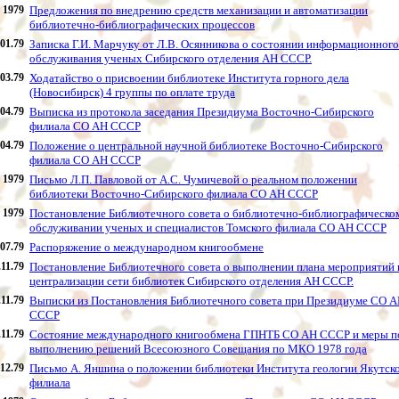
1979
Предложения по внедрению средств механизации и автоматизации
библиотечно-библиографических процессов
.01.79
Записка Г.И. Марчуку от Л.В. Осянникова о состоянии информационного
обслуживания ученых Сибирского отделения АН СССР.
.03.79
Ходатайство о присвоении библиотеке Института горного дела
(Новосибирск) 4 группы по оплате труда
.04.79
Выписка из протокола заседания Президиума Восточно-Сибирского
филиала СО АН СССР
.04.79
Положение о центральной научной библиотеке Восточно-Сибирского
филиала СО АН СССР
1979
Письмо Л.П. Павловой от А.С. Чумичевой о реальном положении
библиотеки Восточно-Сибирского филиала СО АН СССР
1979
Постановление Библиотечного совета о библиотечно-библиографическо
обслуживании ученых и специалистов Томского филиала СО АН СССР
.07.79
Распоряжение о международном книгообмене
.11.79
Постановление Библиотечного совета о выполнении плана мероприятий 
централизации сети библиотек Сибирского отделения АН СССР.
.11.79
Выписки из Постановления Библиотечного совета при Президиуме СО 
СССР
.11.79
Состояние международного книгообмена ГПНТБ СО АН СССР и меры п
выполнению решений Всесоюзного Совещания по МКО 1978 года
.12.79
Письмо А. Яншина о положении библиотеки Института геологии Якутск
филиала