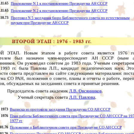
.11.65
Приложение N 1 к постановлению Президиума АН СССР
.11.65
Приложение N 2 к постановлению Президиума АН СССР
.10.73
Протокол N 5 заседания бюро Библиотечного совета по естественным
наукам при Президиуме АН СССР
Й ЭТАП. Новым этапом в работе совета является 1976 го
ателем был назначен член-корреспондент АН СССР (ныне а
янников. Он руководил советом до 1983 года. Ученым секретарем
1993 гг. была Павлова Л.П., кандидат педагогических наук. Эт
ости совета представлен на сайте следующими материалами: пост
ма СО РАН, положения о совете, планы и отчеты о работе, переп
ов, обсуждаемых на заседаниях совета и принятые решения.
Председатель совета академик
Л.В. Овсянников
.
Ученый секретарь совета
Л.П. Павлова
.
1973
Выписка из протокола заседания Президиума СО АН СССР
1976
План работы Библиотечного совета при Президиуме СО АН СССР на 19
1977 гг.
.01.76
Положение о Библиотечном совете при Президиуме СО АН СССР
.02.76
Постановление Президиума СО АН СССР о составе Библиотечного сове