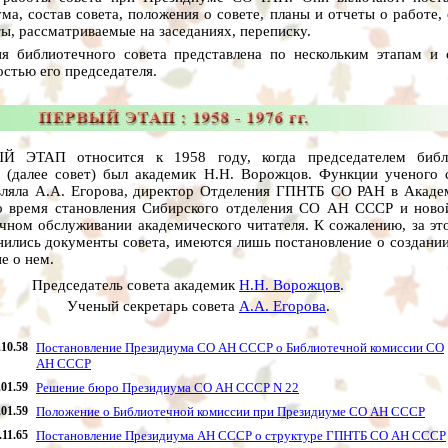
ма, состав совета, положения о совете, планы и отчеты о работе,
ы, рассматриваемые на заседаниях, переписку.
я библиотечного совета представлена по нескольким этапам и 
остью его председателя.
Й ЭТАП относится к 1958 году, когда председателем библ
 (далее совет) был академик Н.Н. Ворожцов. Функции ученого 
ляла А.А. Егорова, директор Отделения ГПНТБ СО РАН в Акаде
 время становления Сибирского отделения СО АН СССР и ново
чном обслуживании академического читателя. К сожалению, за эт
нились документы совета, имеются лишь постановление о создании
е о нем.
Председатель совета академик
Н.Н. Ворожцов
.
Ученый секретарь совета
А.А. Егорова
.
.10.58
Постановление Президиума СО АН СССР о Библиотечной комиссии СО
АН СССР
.01.59
Решение бюро Президиума СО АН СССР N 22
.01.59
Положение о Библиотечной комиссии при Президиуме СО АН СССР
.11.65
Постановление Президиума АН СССР о структуре ГПНТБ СО АН СССР