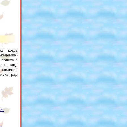
д, когда
кадемик)
 совета с
от период
ановления
иска, ряд
76-
та