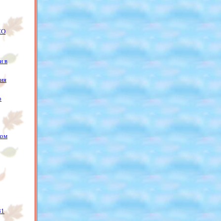
СО
и в
ия
о
ком
81