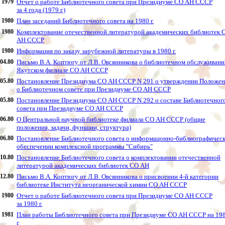
1979
Отчет о работе Библиотечного совета при Президиуме СО АН СССР
за 4 года (1979 г.)
1980
План заседаний Библиотечного совета на 1980 г.
1980
Комплектование отечественной литературой академических библиотек 
АН СССР
1980
Информация по заказу зарубежной литературы в 1980 г.
.04.80
Письмо В.А. Коптюгу от Л.В. Овсянникова о библиотечном обслуживани
Якутском филиале СО АН СССР
.05.80
Постановление Президиума СО АН СССР N 291 о утверждении Положен
о Библиотечном совете при Президиуме СО АН СССР
.05.80
Постановление Президиума СО АН СССР N 292 о составе Библиотечног
совета при Президиуме СО АН СССР
.06.80
О Центральной научной библиотеке филиала СО АН СССР (общие
положения, задачи, функции, структура)
.06.80
Постановление Библиотечного совета о информацонно-библиографичес
обеспечении комплексной программы "Сибирь"
.10.80
Постановление Библиотечного совета о комплектовании отечественной
литературой академических библиотек СО АН
.12.80
Письмо В.А. Коптюгу от Л.В. Овсянникова о присвоении 4-й категории
библиотеке Института неорганической химии СО АН СССР
1980
Отчет о работе Библиотечного совета при Президиуме СО АН СССР
за 1980 г.
1981
План работы Библиотечного совета при Президиуме СО АН СССР на 19
г.