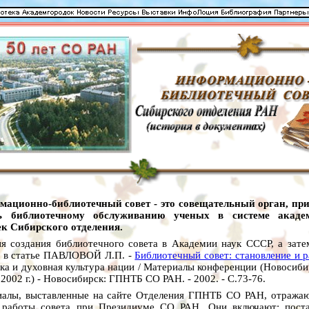
мационно-библиотечный совет - это совещательный орган, пр
ь библиотечному обслуживанию ученых в системе акаде
к Сибирского отделения.
я создания библиотечного совета в Академии наук СССР, а зате
а в статье ПАВЛОВОЙ Л.П. -
Библиотечный совет: становление и р
ка и духовная культура нации / Материалы конференции (Новосиби
2002 г.) - Новосибирск: ГПНТБ СО РАН. - 2002. - С.73-76.
алы, выставленные на сайте Отделения ГПНТБ СО РАН, отража
 работы совета при Президиуме СО РАН. Они включают: поста