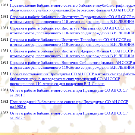
1981
Постановление Библиотечного совета о библиотечно-библиографическо
обслуживании ученых и специалистов Бурятского филиала СО АН СССР
1981
Справка о работе библиотеки Института Гидродинамики СО АН СССР п
итогам смотра, посвященного 110-летию со дня рождения В.И. ЛЕНИНА
1981
Справка о работе библиотеки Института Математики СО АН СССР по
итогам смотра, посвященного 110-летию со дня рождения В.И. ЛЕНИНА
1981
Справка о работе библиотеки Института Теплофизики СО АН СССР по
итогам смотра, посвященного 110-летию со дня рождения В.И. ЛЕНИНА
1981
Справка о работе библиотеки Института Ядерной Физики СО АН СССР 
итогам смотра, посвященного 110-летию со дня рождения В.И. ЛЕНИНА
1981
Справка о работе библиотеки Восточно-Сибирского филиала АН СССР 
итогам смотра, посвященного 110-летию со дня рождения В.И. ЛЕНИНА
1981
Проект постановления Президиума СО АН СССР о итогах смотра работ
библиотек научно-исследовательских учреждений СО АН СССР,
посвященного 110-летию со дня рождения В.И. Ленина
1981
Отчет о работе Библиотечного совета при Президиуме СО АН СССР
за 1981 г.
1982
План заседаний Библиотечного совета при Президиуме СО АН СССР
на 1982 г.
1982
Отчет о работе Библиотечного совета при Президиуме СО АН СССР
за 1982 г.