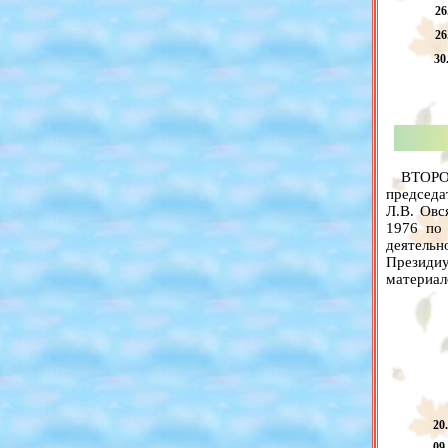
26
26
30
ВТОРО
председ
Л.В. Овс
1976 по 
деятельн
Президиу
материал
20
09