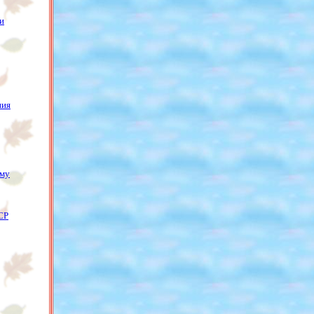
и
ния
ому
СР