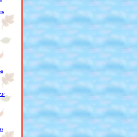
тек
ой
и
 АН
СО