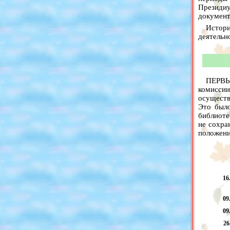
Президиу
документ
Истори
деятельн
ПЕРВЫ
комиссии
осуществ
Это было
библиоте
не сохра
положени
16
09
09
26