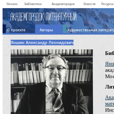
Начало
Библиотека
Академгородок
Новости
Ресурсы
О проекте
Авторы
Художественная литерат
Яншин Александр Леонидович
Би
Янш
ака
Мос
Лит
Ака
мат
Инс