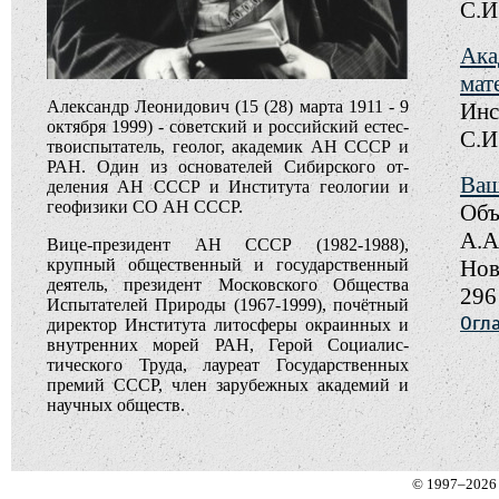
С.И.
Ака
мат
Александр Леонидович (15 (28) марта 1911 - 9
Инс
октября 1999) - советский и российский ес­тес­
С.И.
твоиспытатель, геолог, академик АН СССР и
РАН. Один из основателей Сибирского от­
Ваш
деления АН СССР и Института геологии и
геофизики СО АН СССР.
Объ
А.А
Вице-президент АН СССР (1982-1988),
крупный общественный и государственный
Нов
деятель, президент Московского Общества
296
Испытателей Природы (1967-1999), почётный
Огл
директор Института литосферы окраинных и
внутренних морей РАН, Герой Со­циа­лис­
тического Труда, лауреат Го­су­дар­ственных
премий СССР, член за­ру­бежных академий и
научных обществ.
© 1997–2026