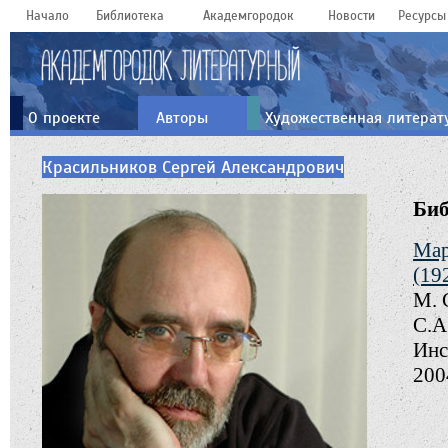
Начало
Библиотека
Академгородок
Новости
Ресурсы
О проекте
Авторы
Художественная литерат
Красильников Сергей Александрович
Би
Мар
(19
М. 
С.А
Инс
2004