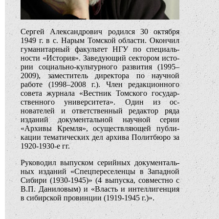
Сергей Александрович родился 30 октября
1949 г. в с. Нарым Том­ской области. Окончил
гуманитарный факультет НГУ по спе­ци­аль­
ности «Исто­рия». Заведующий сектором ис­то­
рии со­циально-культурного развития (1995–
2009), заместитель директора по научной
работе (1998–2008 г.). Член редакционного
совета журнала «Вестник Том­ского го­су­дар­
ственного университета». Один из ос­
нователей и ответственный ре­да­ктор ряда
изданий до­ку­ментальной научной серии
«Архивы Кремля», осуществляющей пуб­ли­
кации тематических дел архива Полит­бюро за
1920-1930-е гг.
Руководил выпуском серийных доку­мен­таль­
ных изданий «Спецпереселенцы в За­пад­ной
Сибири (1930-1945)» (4 выпуска, сов­местно с
В.П. Даниловым) и «Власть и интеллигенция
в сибирской провинции (1919-1945 г.)».