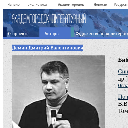
Начало
Библиотека
Академгородок
Новости
Ресурсы
О проекте
Авторы
Художественная литерат
Демин Дмитрий Валентинович
Би
Син
др.
Огл
По 
В.В
Том