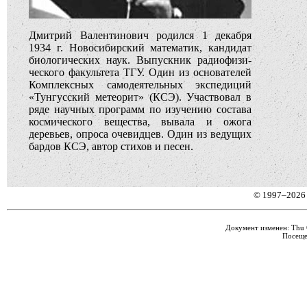
Дмитрий Валентинович родился 1 декабря
1934 г. Новосибирский математик, кандидат
био­ло­ги­ческих наук. Выпускник радиофи­зи­
ческого факультета ТГУ. Один из ос­но­вателей
Комплексных са­мо­де­ятельных экс­пе­диций
«Тунгусский метеорит» (КСЭ). Учас­тво­вал в
ряде научных программ по изучению состава
космического вещества, вывала и ожога
деревьев, опроса очевидцев. Один из ве­дущих
бардов КСЭ, автор стихов и песен.
© 1997–2026
Документ изменен: Thu O
Посеще