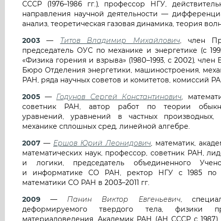
СССР (1976–1986 гг.), профессор НГУ, действите
направления научной деятельности — дифференци
анализ, теоретическая газовая динамика, теория во
2003
—
Титов Владимир Михайлович
, член Пр
председатель ОУС по механике и энергетике (с 199
«Физика горения и взрыва» (1980–1993, с 2002), чле
Бюро Отделения энергетики, машиностроения, меха
РАН, ряда научных советов и комитетов, комиссий Р
2005
—
Годунов Сергей Константинович
, математ
советник РАН, автор работ по теории обыкн
уравнений, уравнений в частных производных, 
механике сплошных сред, линейной алгебре.
2007
—
Ершов Юрий Леонидович
, математик, акаде
математических наук, профессор, советник РАН, л
и логики, председатель объединенного Учен
и информатике СО РАН, ректор НГУ с 1985 по 1
математики СО РАН в 2003–2011 гг.
2009
—
Панин Виктор Евгеньевич
, специа
деформируемого твердого тела, физики пр
материаловедения. Академик РАН (АН СССР с 1987) и