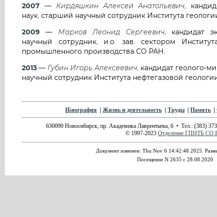
2007
—
Кирдяшкин Алексей Анатольевич
, канди
наук, старший научный сотрудник Института геолог
2009
—
Марков Леонид Сергеевич
, кандидат э
научный сотрудник, и.о. зав. сектором Институ
промышленного производства СО РАН.
2013
—
Губин Игорь Алексеевич
, кандидат геолого-м
научный сотрудник Института нефтегазовой геологи
[
Биография
|
Жизнь и деятельность
|
Труды
|
Память
|
630090 Новосибирск, пр. Академика Лаврентьева, 6 • Тел.: (383) 373
© 1997-2023
Отделение ГПНТБ СО 
Документ изменен: Thu Nov 6 14:42:48 2025. Разме
Посещение N 2635 с 28.08.2020