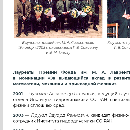
Вручение премий им. М. А. Лаврентьева
Лауреаты пре
19 ноября 2003 г. академикам Г. В. Саковичу
Г. В. Сак
и В. М. Титову
Лауреаты Премии Фонда им. М. А. Лаврент
в номинации «За выдающийся вклад в развити
математики, механики и прикладной физики»
2001
—
Чупахин Александр Павлович
, ведущий науч
отдела Института гидродинамики СО РАН, специали
физики сплошных сред.
2003
—
Прууэл Эдуард Рейнович
, кандидат физико
сотрудник Института гидродинамики СО РАН.