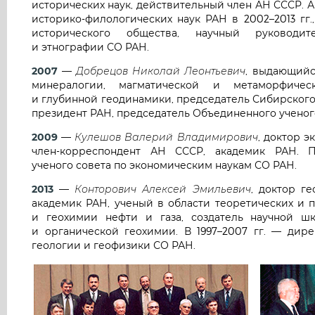
исторических наук, действительный член АН СССР. 
историко-филологических наук РАН в 2002–2013 гг.
исторического общества, научный руководит
и этнографии СО РАН.
2007
—
Добрецов Николай Леонтьевич
, выдающийс
минералогии, магматической и метаморфическ
и глубинной геодинамики, председатель Сибирского о
президент РАН, председатель Объединенного ученого
2009
—
Кулешов Валерий Владимирович
, доктор э
член-корреспондент АН СССР, академик РАН. П
ученого совета по экономическим наукам СО РАН.
2013
—
Конторович Алексей Эмильевич
, доктор ге
академик РАН, ученый в области теоретических и 
и геохимии нефти и газа, создатель научной ш
и органической геохимии. В 1997–2007 гг. — дире
геологии и геофизики СО РАН.