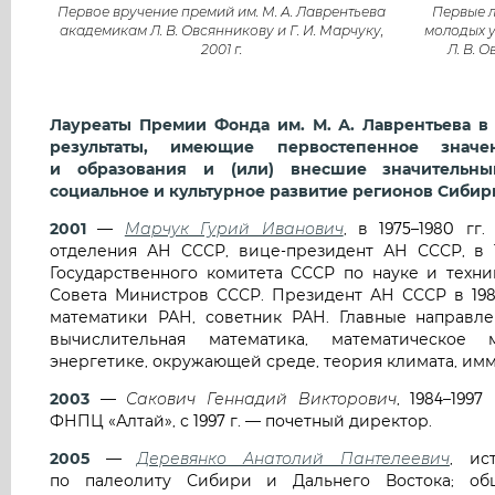
Первое вручение премий им. М. А. Лаврентьева
Первые л
академикам Л. В. Овсянникову и Г. И. Марчуку,
молодых уч
2001 г.
Л. В. О
Лауреаты Премии Фонда им. М. А. Лаврентьева 
результаты, имеющие первостепенное знач
и образования и (или) внесшие значительны
социальное и культурное развитие регионов Сибир
2001
—
Марчук Гурий Иванович
, в 1975–1980 гг
отделения АН СССР, вице-президент АН СССР, в 1
Государственного комитета СССР по науке и техни
Совета Министров СССР. Президент АН СССР в 1986
математики РАН, советник РАН. Главные направл
вычислительная математика, математическое
энергетике, окружающей среде, теория климата, имм
2003
—
Сакович Геннадий Викторович
, 1984–199
ФНПЦ «Алтай», с 1997 г. — почетный директор.
2005
—
Деревянко Анатолий Пантелеевич
, ис
по палеолиту Сибири и Дальнего Востока; общ