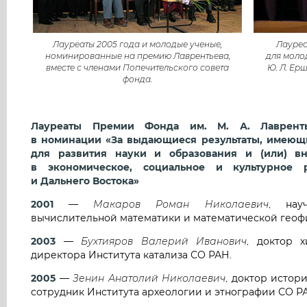
Лауреаты 2005 года и молодые ученые,
Лауреа
номинированные на премию Лаврентьева,
для молод
вместе с членами Попечительского совета
Ю. Л. Ерш
фонда.
Лауреаты Премии Фонда им. М. А. Лаврент
в номинации «За выдающиеся результаты, имеющ
для развития науки и образования и (или) в
в экономическое, социальное и культурное 
и Дальнего Востока»
2001
—
Макаров Роман Николаевич
, нау
вычислительной математики и математической геоф
2003
—
Бухтияров Валерий Иванович
, доктор х
директора Института катализа СО РАН.
2005
—
Зенин Анатолий Николаевич
, доктор истор
сотрудник Института археологии и этнографии СО Р