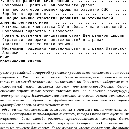
7. Вектор развития СИСн России 
.........................
 Программы и решения национального уровня ..............
 Влияние факторов внешней среды на развитие СИСн .......
8. Национальные стратегии развития нанотехнологий

зличных регионах мира
 ..................................
 Национальная инициатива США в области нанотехнологий ..
 Программы лидерства в Евросоюзе .......................
 Правительственные инициативы стран Центральной Европы .
 Стратегии поддержки нанотехнологий в странах

 Азиатско-Тихоокеанского региона .......................
 Механизмы поддержки нанотехнологий в странах Латинской

ение
графический список
ервые в российской и мировой практике представлено комплексное исследов
мирования в России технологической базы экономики, основанной на знания
вития ее ключевой компоненты - нанотехнологии. Завоевание лидерства на н
хнологической гонки является залогом конкурентоспособности, безоп
еспечения стране новых геополитических позиций в быстро реконфигури
огополярном мире. Нанотехнологии являются ключевым звеном технологиче
вой экономики и драйвером фундаментальной технологической транс
ирающей скорость во всех регионах мира.
я обеспечения комплексности исследования в качестве инструментария ис
нцепция секторальных инновационных систем, которая позволяет оценить 
рмирования базы знаний, развития производственного сектора, дост
нансовой и инновационной инфраструктуры. Авторский подход позволяет 
екватные решения для систем более высокого уровня сложности, функцион