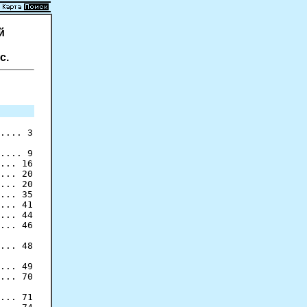
й
с.
... 20

... 20

... 35

... 44

... 46

... 48

... 49

... 70

... 71
