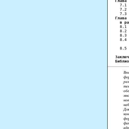
Глава 
  7.1 
  7.2 
Глава 
  в ра
  8.1 
  8.2 
  8.3 
  8.4 
      
  8.5 
Заключ
Библио
Вп
фор
раз
те
об
мн
но
наб
Дл
ко
фо
фи
ад