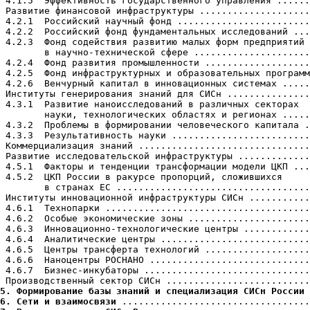
 4.1.5  Эффективность государственного управления ......
 Развитие финансовой инфраструктуры ....................
 4.2.1  Российский научный фонд ........................
 4.2.2  Российский фонд фундаментальных исследований ...
 4.2.3  Фонд содействия развитию малых форм предприятий

        в научно-технической сфере .....................
 4.2.4  Фонд развития промышленности ...................
 4.2.5  Фонд инфраструктурных и образовательных программ
 4.2.6  Венчурный капитал в инновационных системах .....
 Институты генерирования знаний для СИСн ...............
 4.3.1  Развитие наноисследований в различных секторах

        науки, технологических областях и регионах .....
 4.3.2  Проблемы в формировании человеческого капитала .
 4.3.3  Результативность науки .........................
 Коммерциализация знаний ...............................
 Развитие исследовательской инфраструктуры .............
 4.5.1  Факторы и тенденции трансформации модели ЦКП ...
 4.5.2  ЦКП России в ракурсе пропорций, сложившихся

        в странах ЕС ...................................
 Институты инновационной инфраструктуры СИСн ...........
 4.6.1  Технопарки .....................................
 4.6.2  Особые экономические зоны ......................
 4.6.3  Инновационно-технологические центры ............
 4.6.4  Аналитические центры ...........................
 4.6.5  Центры трансферта технологий ...................
 4.6.6  Наноцентры РОСНАНО .............................
 4.6.7  Бизнес-инкубаторы ..............................
5. Формирование базы знаний и специализация СИСн России
6. Сети и взаимосвязи