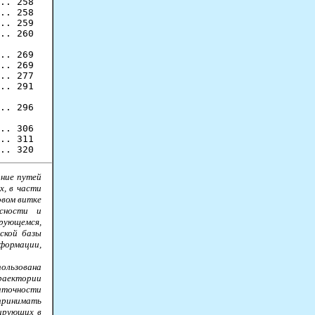
.. 258

.. 258

.. 259

.. 269

.. 269

.. 277

.. 291

.. 296

ание путей
х, в части
овом витке
асности и
рующемся,
ской базы
формации,
пользована
траектории
аточности
принимать
ирующих в