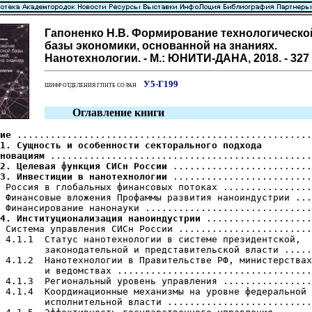
Гапоненко Н.В. Формирование технологическо
базы экономики, основанной на знаниях.
Нанотехнологии. - М.: ЮНИТИ-ДАНА, 2018. - 327 
У5-Г199
ШИФР ОТДЕЛЕНИЯ ГПНТБ СО РАН
Оглавление книги
ие
1. Сущность и особенности секторального подхода

новациям
2. Целевая функция СИСн России
3. Инвестиции в нанотехнологии
 .........................
 Россия в глобальных финансовых потоках ................
 Финансовые вложения Профаммы развития наноиндустрии ...
4. Институционализация наноиндустрии
 ...................
 Система управления СИСн России ........................
 4.1.1  Статус нанотехнологии в системе президентской,

        законодательной и представительской власти .....
 4.1.2  Нанотехнологии в Правительстве РФ, министерствах

        и ведомствах ...................................
 4.1.3  Региональный уровень управления ................
 4.1.4  Координационные механизмы на уровне федеральной

        исполнительной власти ..........................