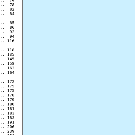
... 74

... 78

... 82

... 84

... 85

... 86

 .. 92

... 94

.. 116

.. 118

.. 135

.. 145

.. 158

.. 162

.. 164

.. 172

.. 175

.. 175

.. 178

.. 179

.. 180

.. 181

.. 183

.. 183
