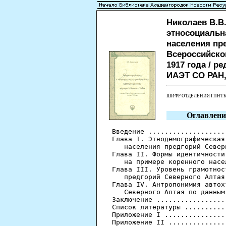
Николаев В.В
этносоциальн
населения пр
Всероссийско
1917 года / р
ИАЭТ СО РАН, 2
ШИФР ОТДЕЛЕНИЯ ГПНТ
Оглавлени
Введение ...................
Глава I. Этнодемографическая
   населения предгорий Север
Глава II. Формы идентичности
   на примере коренного насе
Глава III. Уровень грамотнос
   предгорий Северного Алтая
Глава IV. Антропонимия автох
   Северного Алтая по данным
Заключение .................
Список литературы ..........
Приложение I ...............
Приложение II ..............