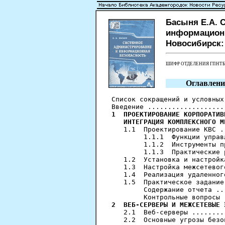
Басыня Е.А. 
информационн
Новосибирск: Н
ШИФР ОТДЕЛЕНИЯ ГПНТ
Оглавлени
Список сокращений и условных
1  ПРОЕКТИРОВАНИЕ КОРПОРАТИВ
   ИНТЕГРАЦИЯ КОМПЛЕКСНОГО М
   1.1  Проектирование КВС .
        1.1.1  Функции управ
        1.1.2  Инструменты п
        1.1.3  Практические 
   1.2  Установка и настройк
   1.3  Настройка межсетевог
   1.4  Реализация удаленног
   1.5  Практическое задание
        Содержание отчета ..
2  ВЕБ-СЕРВЕРЫ И МЕЖСЕТЕВЫЕ 
   2.1  Веб-серверы ........
   2.2  Основные угрозы безо