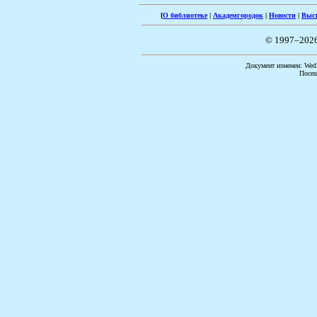
[
О библиотеке
|
Академгородок
|
Новости
|
Выс
© 1997–202
Документ изменен: Wed 
Посещ