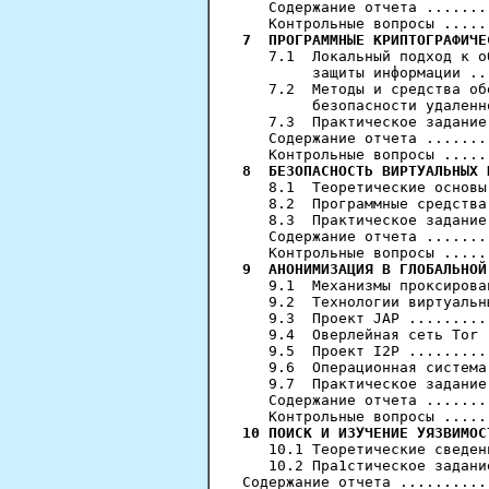
   Содержание отчета .......
7  ПРОГРАММНЫЕ КРИПТОГРАФИЧЕ
   7.1  Локальный подход к о
        защиты информации ..
   7.2  Методы и средства об
        безопасности удаленн
   7.3  Практическое задание
   Содержание отчета .......
8  БЕЗОПАСНОСТЬ ВИРТУАЛЬНЫХ 
   8.1  Теоретические основы
   8.2  Программные средства
   8.3  Практическое задание
   Содержание отчета .......
9  АНОНИМИЗАЦИЯ В ГЛОБАЛЬНОЙ
   9.1  Механизмы проксирова
   9.2  Технологии виртуальн
   9.3  Проект JAP .........
   9.4  Оверлейная сеть Тоr 
   9.5  Проект I2P .........
   9.6  Операционная система
   9.7  Практическое задание
   Содержание отчета .......
10 ПОИСК И ИЗУЧЕНИЕ УЯЗВИМОС
   10.1 Теоретические сведен
   10.2 Пра1стическое задани
Содержание отчета ..........