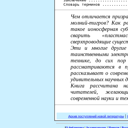
Заключение .................
Чем отличается призра
молний-тигров? Как р
такое ионосферная су
сварить «пластм
сверхпроводящие сущес
Эти и многие другие 
таинственными электри
технике, до сих пор
рассматриваются в п
рассказывает о соврем
удивительных научных 
Книга рассчитана н
читателей, желающ
современной науки и те
|
Архив поступлений новой литературы
[
О библиотеке
|
Академгородок
|
Новости
|
Выс