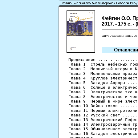
Фейгин О.О. Пр
2017. - 175 с. -
ШИФР ОТДЕЛЕНИЯ ГПНТБ С
Оглавлени
Предисловие ................
Глава 1  Стрелы небесных гро
Глава 2  Молниевый шторм в К
Глава 3  Молниеносные призра
Глава 4  Круглое электричест
Глава 5  Загадки Авроры ....
Глава 6  Солнце и электричес
Глава 7  Электрическое эхо к
Глава 8  Электричество и чел
Глава 9  Первый в мире элект
Глава 10 Война токов .......
Глава 11 Первый электротехни
Глава 12 Русский свет ......
Глава 13 Электрический Гефес
Глава 14 Электросварочный тр
Глава 15 Обыкновенное электр
Глава 16 Загадки электрическ