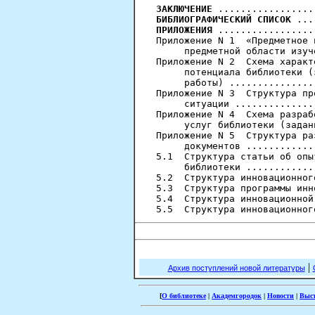
ЗАКЛЮЧЕНИЕ
БИБЛИОГРАФИЧЕСКИЙ СПИСОК
ПРИЛОЖЕНИЯ
 .................
Приложение N 1  «Предметное 
     предметной области изуч
Приложение N 2  Схема характ
     потенциала библиотеки (
     работы) ...............
Приложение N 3  Структура пр
     ситуации ..............
Приложение N 4  Схема разраб
     услуг библиотеки (задан
Приложение N 5  Структура ра
     документов ............
5.1  Структура статьи об опы
     библиотеки ............
5.2  Структура инновационног
5.3  Структура программы инн
5.4  Структура инновационной
|
Архив поступлений новой литературы
[
О библиотеке
|
Академгородок
|
Новости
|
Выс