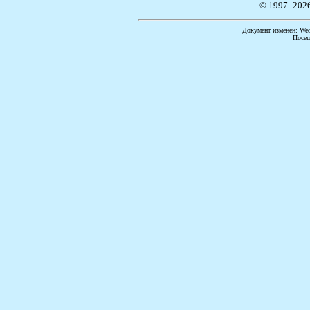
© 1997–202
Документ изменен: Wed 
Посещ