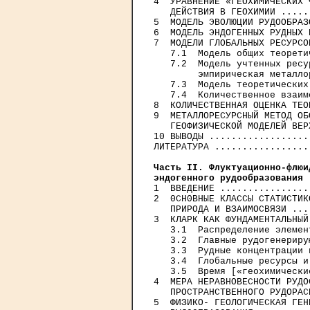
4  УРАВНЕНИЕ «ГЕОХИМИЧЕСКИХ 
   ДЕЙСТВИЯ В ГЕОХИМИИ .....
5  МОДЕЛЬ ЭВОЛЮЦИИ РУДООБРАЗ
6  МОДЕЛЬ ЭНДОГЕННЫХ РУДНЫХ 
7  МОДЕЛИ ГЛОБАЛЬНЫХ РЕСУРСО
   7.1  Модель общих теорети
   7.2  Модель учтенных ресу
        эмпирическая металло
   7.3  Модель теоретических
   7.4  Количественное взаим
8  КОЛИЧЕСТВЕННАЯ ОЦЕНКА ТЕО
9  МЕТАЛЛОРЕСУРСНЫЙ МЕТОД ОБ
   ГЕОФИЗИЧЕСКОЙ МОДЕЛЕЙ ВЕР
10 ВЫВОДЫ ..................
ЛИТЕРАТУРА .................
Часть II. Флуктуационно-флюи
эндогенного рудообразования 

1  ВВЕДЕНИЕ ................
2  0СН0ВНЫЕ КЛАССЫ СТАТИСТИК
   ПРИРОДА И ВЗАИМОСВЯЗИ ...
3  КЛАРК КАК ФУНДАМЕНТАЛЬНЫЙ
   3.1  Распределение элемен
   3.2  Главные рудогенериру
   3.3  Рудные концентрации 
   3.4  Глобальные ресурсы и
   3.5  Время [«геохимически
4  МЕРА НЕРАВНОВЕСНОСТИ РУДО
   ПРОСТРАНСТВЕННОГО РУДОРАС
5  ФИЗИКО- ГЕОЛОГИЧЕСКАЯ ГЕН