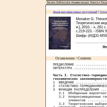
|
Архив выставки новых поступлений
Отече
Menaker G. Theoret
Теоретические моде
и.], 2010. - x, 261 с
с.219-223. - ISBN 
Шифр: (И/Д31-М55
Ме
Оглавление / Contents
ПРЕДИСЛОВИЕ ................
ЛИТЕРАТУРА .................
Часть I. Статистико-термодин
геохимических закономерносте

1  ВВЕДЕНИЕ ................
2  СТАТИСТИКО-ТЕРМОДИНАМИЧЕС
3  ФУНКЦИИ РАСПРЕДЕЛЕНИЯ ...
   3.1  Обобщенные вероятнос
   3.2  Аппроксимационные ге
        элементов ..........
   3.3  Теоретические выборо