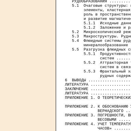
   РУДООБРАЗОВАНИЯ .........
   5.1  Очаговые структуры: 
        элементы, кластерная
        роль в пространствен
        и развитие магматиче
        5.1.1  Исходные данн
        5.1.2  Заложение и р
   5.2  Микроскопический реж
   5.3  Макроструктуры. Рудн
   5.4  Флюидные системы руд
        минералообразование 
   5.5  Разгрузка флюидных с
        5.5.1  Продуктивност
               систем ......
        5.5.2  Аттракторная 
               систем в связ
        5.5.3  Фрактальный х
               рудных содерж
6  ВЫВОДЫ ..................
ЛИТЕРАТУРА .................
ЗАКЛЮЧЕНИЕ .................
ЛИТЕРАТУРА .................
ПРИЛОЖЕНИЕ 1. О ТЕОРЕТИЧЕСКИ
ПРИЛОЖЕНИЕ 2. К ОБОСНОВАНИЮ 
              ВЕРНАДСКОГО ..
ПРИЛОЖЕНИЕ 3. ПОГРЕШНОСТИ, В
              ВЕСОВЫМИ .....
ПРИЛОЖЕНИЕ 4. УЧЕТ ТЕМПЕРАТУ
              ЧАСОВ» .......