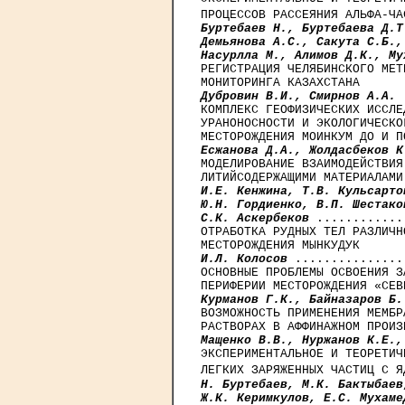
ПРОЦЕССОВ РАССЕЯНИЯ АЛЬФА-ЧА
Буртебаев Н., Буртебаева Д.Т
Демьянова A.C., Сакута С.Б.,
Насурлла М., Алимов Д.К., Му
РЕГИСТРАЦИЯ ЧЕЛЯБИНСКОГО МЕТ
Дубровин В.И., Смирнов А.А.
 
КОМПЛЕКС ГЕОФИЗИЧЕСКИХ ИССЛЕ
УРАНОНОСНОСТИ И ЭКОЛОГИЧЕСКО
Есжанова Д.А., Жолдасбеков К
МОДЕЛИРОВАНИЕ ВЗАИМОДЕЙСТВИЯ
И.Е. Кенжина, Т.В. Кульсарто
Ю.Н. Гордиенко, В.П. Шестако
С.К. Аскербеков
 ............
ОТРАБОТКА РУДНЫХ ТЕЛ РАЗЛИЧН
И.Л. Колосов
 ...............
ОСНОВНЫЕ ПРОБЛЕМЫ ОСВОЕНИЯ З
Курманов Г.К., Байназаров Б.
ВОЗМОЖНОСТЬ ПРИМЕНЕНИЯ МЕМБР
Мащенко В.В., Нуржанов К.Е.,
ЭКСПЕРИМЕНТАЛЬНОЕ И ТЕОРЕТИЧ
ЛЕГКИХ ЗАРЯЖЕННЫХ ЧАСТИЦ С Я
Н. Буртебаев, М.К. Бактыбаев
Ж.К. Керимкулов, Е.C. Мухаме