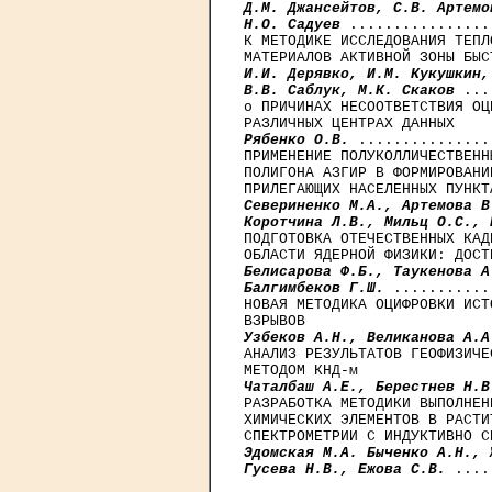
Д.М. Джансейтов, С.В. Артемо
Н.О. Садуев
 ................
К МЕТОДИКЕ ИССЛЕДОВАНИЯ ТЕПЛ
И.И. Дерявко, И.М. Кукушкин,
В.В. Саблук, М.К. Скаков
 ...
о ПРИЧИНАХ НЕСООТВЕТСТВИЯ ОЦ
Рябенко О.В.
 ...............
ПРИМЕНЕНИЕ ПОЛУКОЛЛИЧЕСТВЕНН
ПОЛИГОНА АЗГИР В ФОРМИРОВАНИ
Севериненко М.А., Артемова В
Коротчина Л.В., Мильц О.С., 
ПОДГОТОВКА ОТЕЧЕСТВЕННЫХ КАД
Белисарова Ф.Б., Таукенова А
Балгимбеков Г.Ш.
 ...........
НОВАЯ МЕТОДИКА ОЦИФРОВКИ ИСТ
Узбеков А.Н., Великанова A.A
АНАЛИЗ РЕЗУЛЬТАТОВ ГЕОФИЗИЧЕ
Чаталбаш А.Е., Берестнев Н.В
РАЗРАБОТКА МЕТОДИКИ ВЫПОЛНЕН
ХИМИЧЕСКИХ ЭЛЕМЕНТОВ В РАСТИ
Эдомская М.А. Быченко А.Н., 
Гусева Н.В., Ежова С.В.