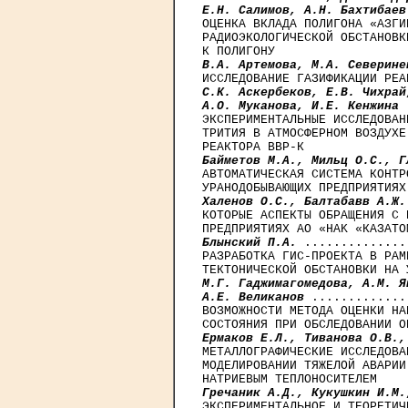
E.H. Салимов, А.Н. Бахтибаев
ОЦЕНКА ВКЛАДА ПОЛИГОНА «АЗГИ
РАДИОЭКОЛОГИЧЕСКОЙ ОБСТАНОВК
B.А. Артемова, М.А. Северине
C.К. Аскербеков, Е.В. Чихрай
А.О. Муканова, И.Е. Кенжина
 
ЭКСПЕРИМЕНТАЛЬНЫЕ ИССЛЕДОВАН
ТРИТИЯ В АТМОСФЕРНОМ ВОЗДУХЕ
Байметов М.А., Мильц О.С., Г
АВТОМАТИЧЕСКАЯ СИСТЕМА КОНТР
Халенов О.С., Балтабавв А.Ж.
КОТОРЫЕ АСПЕКТЫ ОБРАЩЕНИЯ С 
Блынский П.А.
 ..............
РАЗРАБОТКА ГИС-ПРОЕКТА В РАМ
М.Г. Гаджимагомедова, A.M. Я
А.Е. Великанов
 .............
ВОЗМОЖНОСТИ МЕТОДА ОЦЕНКИ НА
Ермаков Е.Л., Тиванова О.В.,
МЕТАЛЛОГРАФИЧЕСКИЕ ИССЛЕДОВА
МОДЕЛИРОВАНИИ ТЯЖЕЛОЙ АВАРИИ
Гречаник А.Д., Кукушкин И.М.
ЭКСПЕРИМЕНТАЛЬНОЕ И ТЕОРЕТИЧ