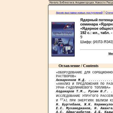
|
Архив выставки новых поступлений
Отече
Ядерный потенциа
семинара «Ядерны
«Ядерное общество
192 с.: ил., табл.
9
Шифр: (И/Л3-Я343
Ме
Оглавление / Contents
«ОБОРУДОВАНИЕ ДЛЯ СОРБЦИОННО
Акжаркенов М.Д.
 ............
«АНАЛИЗ И ПРЕДЛОЖЕНИЯ ПО РАЗ
Алдажаров Т.М., Русин Ю.Г.
 .
ИССЛЕДОВАНИЕ УПРУГОГО РАССЕЯ
27
И 
Н. Буртебаев, Ж.К. Керимкуло
Е.С. Мухамеджанов, Н. Аманге
A.C. Аймаганбетов, Д.Б. Кады