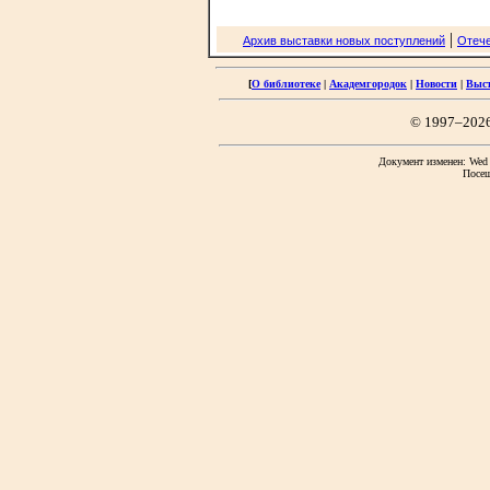
|
Архив выставки новых поступлений
Отече
[
О библиотеке
|
Академгородок
|
Новости
|
Выс
© 1997–202
Документ изменен: Wed F
Посещ