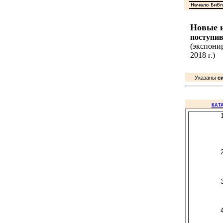
Новые 
поступи
(экспонир
2018 г.)
Указаны
с
КАТ