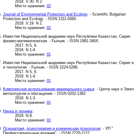
2018. V.30. N 2.
Место хранения:
02
Journal of Environmental Protection and Ecology
. - Scientific Bulgarian
Protection and Ecology. - ISSN 1311-5065.
2018. V.19. N 2.
Место хранения:
02
Известия Национальной академии наук Республики Казахстан, Серия
физико-математическая. - Fылым. - ISSN 1991-346X.
2017. N 5, 6.
2018. N 1-4.
Место хранения:
01
Известия Национальной академии наук Республики Казахстан, Серия 
и технологии. - Fылым. - ISSN 2224-5286.
2017. N 5, 6.
2018. N 1-4.
Место хранения:
01
Комплексное использование минерального сырья
. - Центр наук о Земл
металлургии и обогащения. - ISSN 0202-1382.
2018. N 1-3.
Место хранения:
01
Наука и техника
.
2018. N 8.
Место хранения:
01
Психиатрия, психотерапия и клиническая психология
. - УП "
Профессиональные издания". - ISSN 2220-1122.