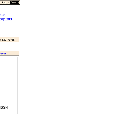
иги
здания
ну
330-79-65
 РАН
 ISSN