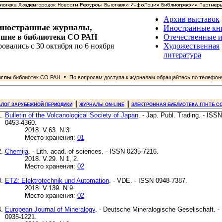
Архив выставок
иностранные журналы,
Иностранные кн
вшие в библиотеки СО РАН
Отечественные и
овались с 30 октября по 6 ноября
Художественная
литература
•
иглы
библиотек СО РАН
По вопросам доступа к журналам обращайтесь по телефо
||
||
АЛОГ ЗАРУБЕЖНОЙ ПЕРИОДИКИ
ЖУРНАЛЫ ON-LINE
ЭЛЕКТРОННАЯ БИБЛИОТЕКА ГПНТБ СО
Bulletin of the Volcanological Society of Japan
. - Jap. Publ. Trading. - ISSN
0453-4360.
2018. V.63. N 3.
Место хранения:
01
Chemija
. - Lith. acad. of sciences. - ISSN 0235-7216.
2018. V.29. N 1, 2.
Место хранения:
02
ETZ: Elektrotechnik und Automation
. - VDE. - ISSN 0948-7387.
2018. V.139. N 9.
Место хранения:
02
European Journal of Mineralogy
. - Deutsche Mineralogische Gesellschaft. -
0935-1221.