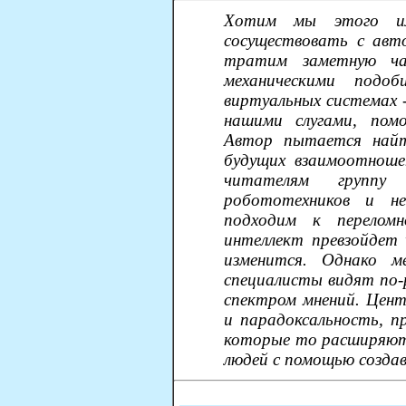
Хотим мы этого ил
сосуществовать с ав
тратим заметную ча
механическими подо
виртуальных системах -
нашими слугами, помо
Автор пытается найт
будущих взаимоотноше
читателям группу 
робототехников и не
подходим к переломн
интеллект превзойдет 
изменится. Однако м
специалисты видят по-р
спектром мнений. Цент
и парадоксальность, п
которые то расширяют
людей с помощью созда