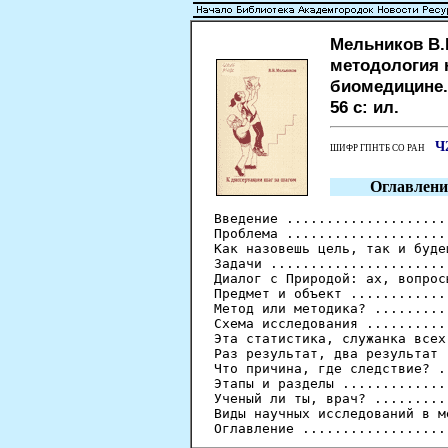
Мельников В.Н
методология 
биомедицине. 
56 с: ил.
Ч
ШИФР ГПНТБ СО РАН
Оглавлени
Введение ....................
Проблема ....................
Как назовешь цель, так и буде
Задачи ......................
Диалог с Природой: ах, вопрос
Предмет и объект ............
Метод или методика? .........
Схема исследования ..........
Эта статистика, служанка всех
Раз результат, два результат 
Что причина, где следствие? .
Этапы и разделы .............
Ученый ли ты, врач? .........
Виды научных исследований в м