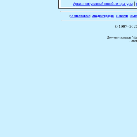
|
Архив поступлений новой литературы
[
О библиотеке
|
Академгородок
|
Новости
|
Выс
© 1997–202
Документ изменен: Wed 
Посещ