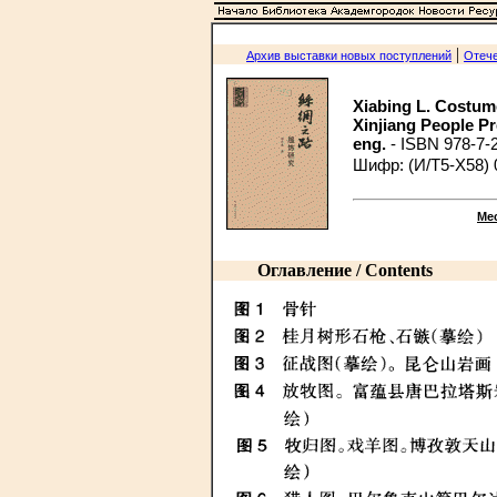
|
Архив выставки новых поступлений
Отече
Xiabing L. Costume
Xinjiang People Press
eng.
- ISBN 978-7-
Шифр: (И/Т5-X58) 
Ме
Оглавление / Contents