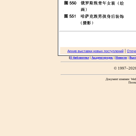
|
Архив выставки новых поступлений
Отече
[
О библиотеке
|
Академгородок
|
Новости
|
Выс
© 1997–202
Документ изменен: Wed 
Посещ