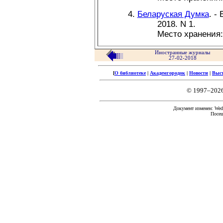
Беларуская Думка
. -
2018. N 1.
Место хранения
Иностранные журналы
27-02-2018
[
О библиотеке
|
Академгородок
|
Новости
|
Выс
© 1997–202
Документ изменен: Wed 
Посещ