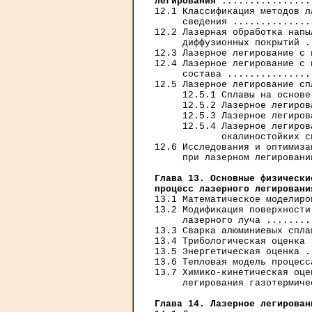
легирования
 ................
12.1 Классификация методов л
     сведения ..............
12.2 Лазерная обработка напы
     диффузионных покрытий .
12.3 Лазерное легирование с 
12.4 Лазерное легирование с 
     состава ...............
12.5 Лазерное легирование сп
     12.5.1 Сплавы на основе
     12.5.2 Лазерное легиров
     12.5.3 Лазерное легиров
     12.5.4 Лазерное легиров
            окалиностойких с
12.6 Исследования и оптимиза
     при лазерном легировани
Глава 13. Основные физически
процесс лазерного легировани
13.1 Математическое моделиро
13.2 Модификация поверхности
     лазерного луча ........
13.3 Сварка алюминиевых спла
13.4 Трибологическая оценка 
13.5 Энергетическая оценка .
13.6 Тепловая модель процесс
13.7 Химико-кинетическая оце
     легирования газотермиче
Глава 14. Лазерное легирован