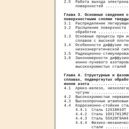
2.5  Работа выхода электрона
     поверхностей ..........
Глава 3. Основные сведения о
поверхностными слоями тверды
3.1  Распределение легирующе
3.2  Распыление поверхности 
     обработке .............
3.3  Основные процессы при и
     сплавов с высокой плотн
3.4  Особенности диффузии ле
     низкоэнергетической сил
3.5  Радиационно-стимулирова
3.6  Закономерности диффузио
     ионно-лучевого азотиров
     высокохромистых сталей 
Глава 4. Структурные и фазов
сплавах, подвергнутых обрабо
ионов азота
 ................
4.1  Армко-железо, низколеги
     чугуны ................
4.2  Высокохромистые нержаве
4.3  Высокопрочные штамповые
4.4  Коррозионно-стойкие ста
     4.4.1  Сталь 12Х18Н10Т 
     4.4.2  Сталь 10Х17Н13М2
     4.4.3  Сталь 55Х20Г9АН4
     4.4.4  Физико-механичес
            стали ..........