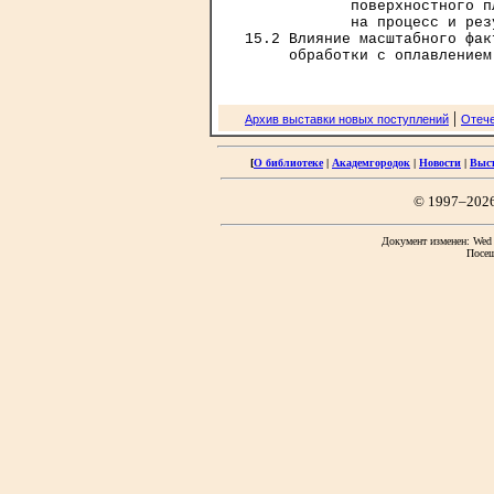
            поверхностного п
            на процесс и рез
15.2 Влияние масштабного фак
|
Архив выставки новых поступлений
Отече
[
О библиотеке
|
Академгородок
|
Новости
|
Выс
© 1997–202
Документ изменен: Wed F
Посещ