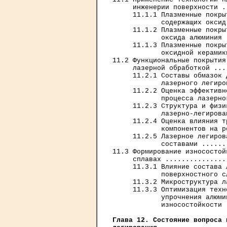
     инженерии поверхности .
     11.1.1 Плазменные покры
            содержащих оксид
     11.1.2 Плазменные покры
            оксида алюминия 
     11.1.3 Плазменные покры
            оксидной керамик
11.2 Функциональные покрытия
     лазерной обработкой ...
     11.2.1 Составы обмазок 
            лазерного легиро
     11.2.2 Оценка эффективн
            процесса лазерно
     11.2.3 Структура и физи
            лазерно-легирова
     11.2.4 Оценка влияния т
            компонентов на р
     11.2.5 Лазерное легиров
            составами ......
11.3 Формирование износостой
     сплавах ...............
     11.3.1 Влияние состава 
            поверхностного с
     11.3.2 Микроструктура л
     11.3.3 Оптимизация техн
            упрочнения алюми
            износостойкости 
Глава 12. Состояние вопроса 