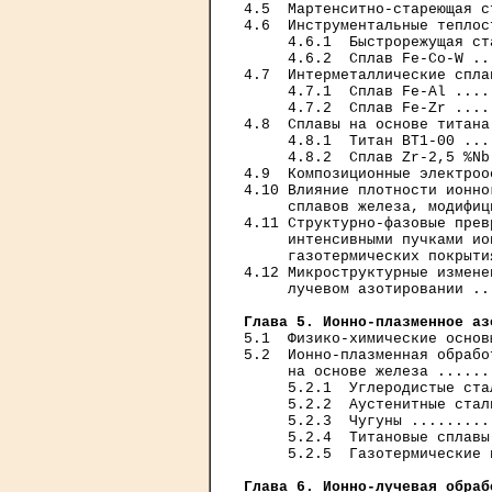
4.5  Мартенситно-стареющая с
4.6  Инструментальные теплос
     4.6.1  Быстрорежущая ст
     4.6.2  Сплав Fe-Co-W ..
4.7  Интерметаллические спла
     4.7.1  Сплав Fe-Al ....
     4.7.2  Сплав Fe-Zr ....
4.8  Сплавы на основе титана
     4.8.1  Титан ВТ1-00 ...
     4.8.2  Сплав Zr-2,5 %Nb
4.9  Композиционные электроо
4.10 Влияние плотности ионно
     сплавов железа, модифиц
4.11 Структурно-фазовые прев
     интенсивными пучками ио
     газотермических покрыти
4.12 Микроструктурные измене
     лучевом азотировании ..
Глава 5. Ионно-плазменное аз
5.1  Физико-химические основ
5.2  Ионно-плазменная обрабо
     на основе железа ......
     5.2.1  Углеродистые ста
     5.2.2  Аустенитные стал
     5.2.3  Чугуны .........
     5.2.4  Титановые сплавы
     5.2.5  Газотермические 
Глава 6. Ионно-лучевая обраб