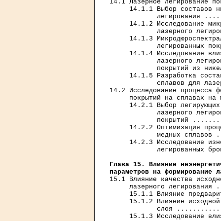
14.1 Лазерное легирование по
     14.1.1 Выбор составов н
            легирования ....
     14.1.2 Исследование мик
            лазерного легиро
     14.1.3 Микродюроспектра
            легированных пок
     14.1.4 Исследование вли
            лазерного легиро
            покрытий из нике
     14.1.5 Разработка соста
            сплавов для лазе
14.2 Исследование процесса ф
     покрытий на сплавах на 
     14.2.1 Выбор легирующих
            лазерного легиро
            покрытий .......
     14.2.2 Оптимизация проц
            медных сплавов .
     14.2.3 Исследование изн
            легированных бро
Глава 15. Влияние неэнергети
параметров на формирование л
15.1 Влияние качества исходн
     лазерного легирования .
     15.1.1 Влияние предвари
     15.1.2 Влияние исходной
            слоя ...........
     15.1.3 Исследование вли