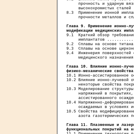
     прочность и ударную вяз
     высокохромистых сталей 
8.3  Применение ионной импла
     прочности металлов и сп
Глава 9. Применение ионно-лу
модификации медицинских импл
9.1  Краткий обзор требовани
     имплантатов ...........
9.2  Сплавы на основе титана
9.3  Сплавы на основе циркон
9.4  Инженерия поверхностей 
     медицинского назначения
Глава 10. Влияние ионно-луче
физико-механические свойства
10.1 Ионно-ассистированное о
10.2 Влияние ионно-лучевой о
     некоторые свойства покр
10.3 Моделирование структуры
     напряжений в покрытиях,
     ассистированного осажде
10.4 Напряженно-деформирован
     осаждаемых в условиях и
10.5 Свойства модифицированн
     азота газотермических п
Глава 11. Плазменные и лазер
функциональных покрытий на к
11.1 Применение технологии п