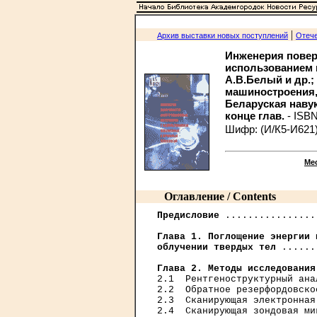
|
Архив выставки новых поступлений
Отече
Инженерия повер
использованием 
А.В.Белый и др.; 
машиностроения, Б
Беларуская навука,
конце глав.
- ISB
Шифр: (И/К5-И621)
Ме
Оглавление / Contents
Предисловие
 ................
Глава 1. Поглощение энергии 
облучении твердых тел
 ......
Глава 2. Методы исследования
2.1  Рентгеноструктурный ана
2.2  Обратное резерфордовско
2.3  Сканирующая электронная
2.4  Сканирующая зондовая ми