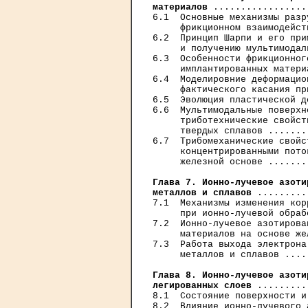
материалов
 .................
6.1  Основные механизмы разр
     фрикционном взаимодейст
6.2  Принцип Шарпи и его при
     и получению мультимодал
6.3  Особенности фрикционног
     имплантированных матери
6.4  Моделировние деформацио
     фактического касания пр
6.5  Эволюция пластической д
6.6  Мультимодальные поверхн
     триботехнические свойст
     твердых сплавов .......
6.7  Трибомеханические свойс
     концентрированными пото
     железной основе .......
Глава 7. Ионно-лучевое азоти
металлов и сплавов
 .........
7.1  Механизмы изменения кор
     при ионно-лучевой обраб
7.2  Ионно-лучевое азотирова
     материалов на основе же
7.3  Работа выхода электрона
     металлов и сплавов ....
Глава 8. Ионно-лучевое азоти
легированных слоев
 .........
8.1  Состояние поверхности и
8.2  Влияние ионно-лучевого 