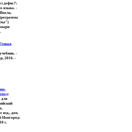
ез дефис?:
о языка. -
Школа,
 (Программа
ека")
овари
.
 Генная
 учебник. -
, 2016. -
чно-
ревод
:
 для
лийский
в,
 изд., доп.
ий Новгород:
10 с.