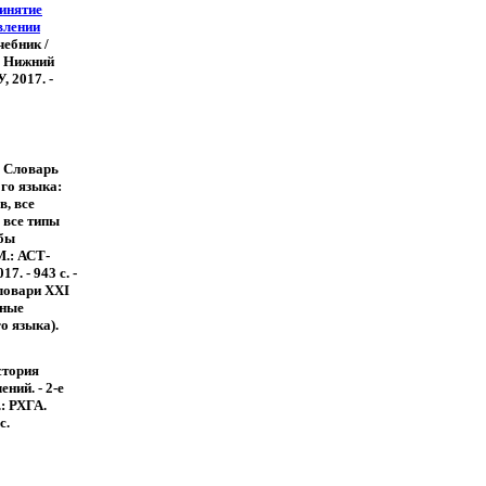
ринятие
влении
чебник /
- Нижний
 2017. -
. Словарь
го языка:
в, все
 все типы
обы
М.: АСТ-
7. - 943 с. -
ловари XXI
ьные
о языка).
стория
ний. - 2-е
.: РХГА.
с.