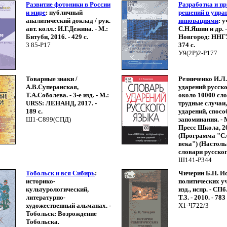
Развитие фотоники в России
Разработка и п
и мире
: публичный
решений в упра
аналитический доклад / рук.
инновациями
: у
авт. колл.: И.Г.Дежина. - М.:
С.Н.Яшин и др. 
Битуби, 2016. - 429 с.
Новгород: ННГУ,
З 85-Р17
374 с.
У9(2Р)2-Р177
Товарные знаки /
Резниченко И.Л
А.В.Суперанская,
ударений русско
Т.А.Соболева. - 3-е изд. - М.:
около 10000 сло
URSS: ЛЕНАНД, 2017. -
трудные случаи,
189 с.
ударений, спос
Ш1-С899(СПД)
запоминания. - 
Пресс Школа, 201
(Программа "С
века") (Настол
словари русског
Ш141-Р344
Тобольск и вся Сибирь
:
Чичерин Б.Н. И
историко-
политических уче
культурологический,
изд., испр. - СПб
литературно-
Т.3. - 2010. - 783 
художественный альманах. -
Х1-Ч722/3
Тобольск: Возрождение
Тобольска.