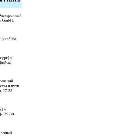
 [Электронный
um GmbH,
: учебное
урс] //
 Бийск:
тношений
лемы и пути
в, 27-28
] //
., 29-30
тронный