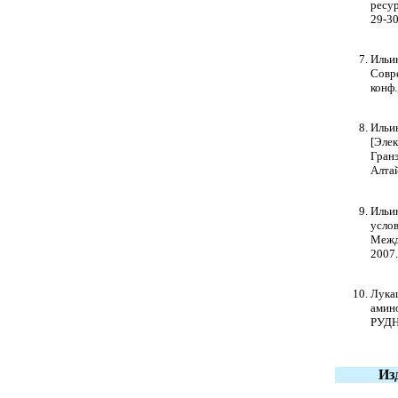
ресур
29-30
Ильин
Совр
конф.
Ильи
[Элек
Гранэ
Алтай
Ильин
услов
Между
2007. 
Лукаш
амино
РУДН,
Из