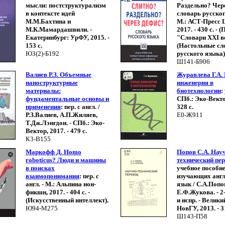
мысли: постструктурализм
Раздельно? Чер
в контексте идей
словарь русског
М.М.Бахтина и
М.: АСТ-Пресс 
М.К.Мамардашвили. -
2017. - 430 с. -
Екатеринбург: УрФУ, 2015. -
"Словари XXI в
153 с.
(Настольные сл
Ю3(2)-Б192
русского языка)
Ш141-Б906
Валиев Р.З. Объемные
Журавлева Г.А.
наноструктурные
инженерия в
материалы:
биотехнологии
:
фундаментальные основы и
СПб.: Эко-Вектор
применения
: пер. с англ. /
328 с.
Р.З.Валиев, А.П.Жиляев,
Е0-Ж911
Т.Дж.Лэнгдон. - СПб.: Эко-
Вектор, 2017. - 479 с.
К3-В155
Маркофф Д. Homo
Попов С.А. Нау
roboticus? Люди и машины
технический пе
в поисках
учебное пособие
взаимопонимания
: пер. с
изучающих анг
англ. - М.: Альпина нон-
язык / С.А.Попо
фикшн, 2017. - 404 с. -
Е.Ф.Жукова. - 2-е
(Искусственный интеллект).
и испр. - Велик
Ю94-М275
НовГУ, 2013. - 3
Ш143-П58