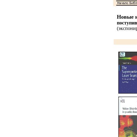
Новые и
поступи
(экспонир