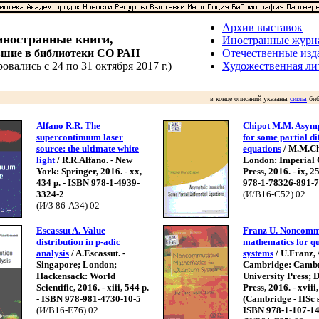
Архив выставок
ностранные книги,
Иностранные журн
вшие в библиотеки СО РАН
Отечественные изд
овались с 24 по 31 октября 2017 г.)
Художественная ли
в конце описаний указаны
сиглы
биб
Alfano R.R. The
Chipot M.M. Asympt
supercontinuum laser
for some partial di
source: the ultimate white
equations
/ M.M.Chi
light
/ R.R.Alfano. - New
London: Imperial 
York: Springer, 2016. - xx,
Press, 2016. - ix, 2
434 p. - ISBN 978-1-4939-
978-1-78326-891-7
3324-2
(И/В16-С52) 02
(И/З 86-A34) 02
Escassut A. Value
Franz U. Noncomm
distribution in p-adic
mathematics for 
analysis
/ A.Escassut. -
systems
/ U.Franz, 
Singapore; London;
Cambridge: Camb
Hackensack: World
University Press; D
Scientific, 2016. - xiii, 544 p.
Press, 2016. - xviii, 
- ISBN 978-981-4730-10-5
(Cambridge - IISc s
(И/В16-E76) 02
ISBN 978-1-107-1