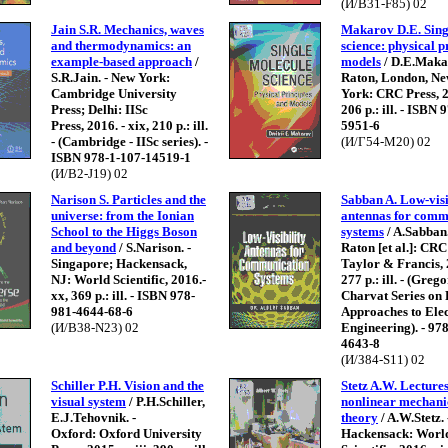
(И/В31-F85) 02
Jain S.R. Mechanics, waves
Makarov D.E. Sing
and thermodynamics: an
science: physical p
example-based approach
/
models
/ D.E.Maka
S.R.Jain. - New York:
Raton, London, N
Cambridge University
York: CRC Press, 20
Press; Delhi: IISc
206 p.: ill. - ISBN
Press, 2016. - xix, 210 p.: ill.
5951-6
- (Cambridge - IISc series). -
(И/Г54-M20) 02
ISBN 978-1-107-14519-1
(И/В2-J19) 02
Narison S. Particles and the
Sabban A. Low-visi
universe: from the Ionian
antennas for comm
School to the Higgs Boson
systems
/ A.Sabban
and beyond
/ S.Narison. -
Raton [et al.]: CRC
Singapore; Hackensack,
Taylor & Francis, 2
NJ: World Scientific, 2016.-
277 p.: ill. - (Greg
xx, 369 p.: ill. - ISBN 978-
Charvat Series on 
981-4644-68-6
Approaches to Elec
(И/В38-N23) 02
Engineering). - 97
4643-8
(И/З84-S11) 02
Schiller P.H. Vision and the
Stetz A.W. Lecture
visual system
/ P.H.Schiller,
nonlinear mechani
E.J.Tehovnik. -
theory
/ A.W.Stetz.
Oxford: Oxford University
Hackensack: Worl