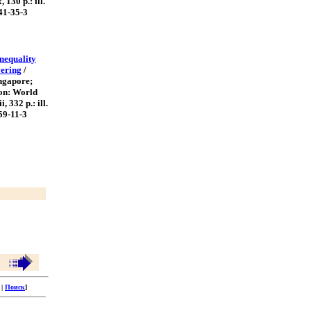
, 130 p.: ill.
41-35-3
nequality
vering
/
ingapore;
on: World
i, 332 p.: ill.
59-11-3
Ы
|
Поиск
]