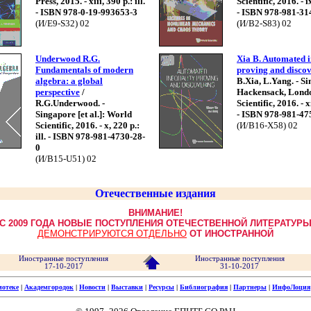
Press, 2015. - xiii, 390 p.: ill.
Scientific, 2016. - ix
- ISBN 978-0-19-993653-3
- ISBN 978-981-31
(И/Е9-S32) 02
(И/В2-S83) 02
Underwood R.G.
Xia B. Automated i
Fundamentals of modern
proving and disco
algebra: a global
B.Xia, L.Yang. - S
perspective
/
Hackensack, Lond
R.G.Underwood. -
Scientific, 2016. - xi
Singapore [et al.]: World
- ISBN 978-981-47
Scientific, 2016. - x, 220 p.:
(И/В16-X58) 02
ill. - ISBN 978-981-4730-28-
0
(И/В15-U51) 02
Отечественные издания
ВНИМАНИЕ!
С 2009 ГОДА НОВЫЕ ПОСТУПЛЕНИЯ ОТЕЧЕСТВЕННОЙ ЛИТЕРАТУР
ДЕМОНСТРИРУЮТСЯ ОТДЕЛЬНО
ОТ ИНОСТРАННОЙ
Иностранные поступления
Иностранные поступления
17-10-2017
31-10-2017
иотеке
|
Академгородок
|
Новости
|
Выставки
|
Ресурсы
|
Библиография
|
Партнеры
|
ИнфоЛоция