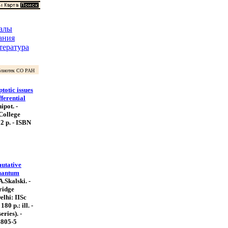
алы
ания
тература
лиотек СО РАН
otic issues
fferential
pot. -
College
52 p. - ISBN
utative
quantum
A.Skalski. -
ridge
elhi: IISc
180 p.: ill. -
eries). -
4805-5