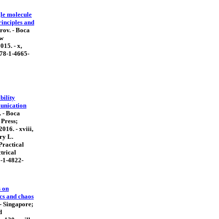
le molecule
rinciples and
rov. - Boca
ew
15. - x,
 978-1-4665-
bility
unication
. - Boca
 Press;
016. - xviii,
ory L.
Practical
trical
8-1-4822-
s on
cs and chaos
 - Singapore;
d