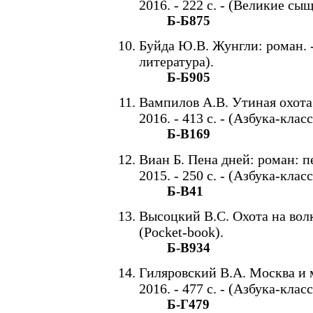
2016. - 222 с. - (Великие с
Б-Б875
Буйда Ю.В. Жунгли: роман. - 
литература).
Б-Б905
Вампилов А.В. Утиная охота:
2016. - 413 с. - (Азбука-класс
Б-В169
Виан Б. Пена дней: роман: пе
2015. - 250 с. - (Азбука-класс
Б-В41
Высоцкий В.С. Охота на волко
(Pocket-book).
Б-В934
Гиляровский В.А. Москва и м
2016. - 477 с. - (Азбука-класс
Б-Г479