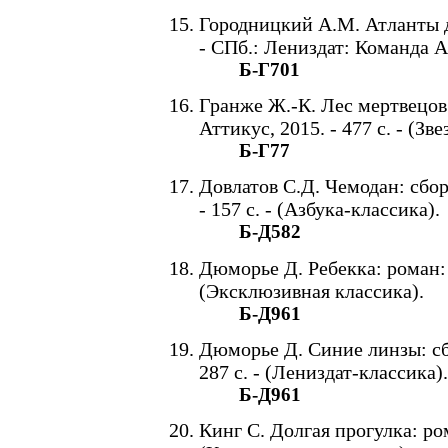
Городницкий А.М. Атланты д
- СПб.: Лениздат: Команда А,
Б-Г701
Гранже Ж.-К. Лес мертвецов: 
Аттикус, 2015. - 477 с. - (Зв
Б-Г77
Довлатов С.Д. Чемодан: сбор
- 157 с. - (Азбука-классика).
Б-Д582
Дюморье Д. Ребекка: роман: пе
(Эксклюзивная классика).
Б-Д961
Дюморье Д. Синие линзы: сбо
287 с. - (Лениздат-классика).
Б-Д961
Кинг С. Долгая прогулка: рома