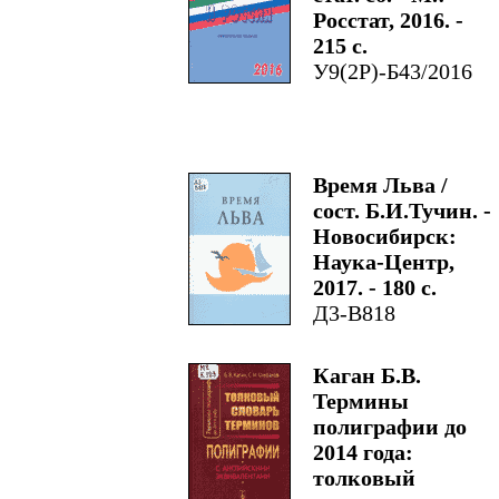
Росстат, 2016. -
215 с.
У9(2Р)-Б43/2016
Время Льва /
сост. Б.И.Тучин. -
Новосибирск:
Наука-Центр,
2017. - 180 с.
Д3-В818
Каган Б.В.
Термины
полиграфии до
2014 года:
толковый