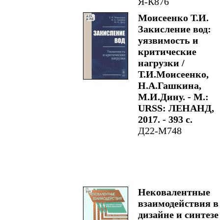
Я-К876
Моисеенко Т.И.
Закисление вод:
уязвимость и
критические
нагрузки /
Т.И.Моисеенко,
Н.А.Гашкина,
М.И.Дину. - М.:
URSS: ЛЕНАНД,
2017. - 393 с.
Д22-М748
Нековалентные
взаимодействия в
дизайне и синтезе