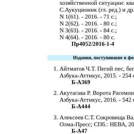
хозяйственной ситуации: ква
С.Аукуционик (гл. ред.) и д
N 1(61). - 2016. - 71 с.;
N 2(62). - 2016. - 80 с.;
N 3(63). - 2016. - 84 с.;
N 4(64). - 2016. - 80 с.
Пр4052/2016-1-4
Издания, поступившие в фо
Айтматов Ч.Т. Пегий пес, бе
Азбука-Аттикус, 2015. - 254 
Б-А369
Акутагава Р. Ворота Расемон:
Азбука-Аттикус, 2016. - 542 
Б-А444
Алексеев С.Т. Сокровища Ва
Олма-Пресс; СПб.: НЕВА, 2000
Б-А47