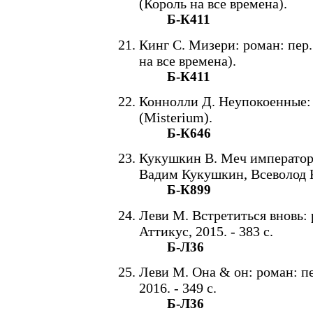
(Король на все времена).
Б-К411
Кинг С. Мизери: роман: пер. с
на все времена).
Б-К411
Коннолли Д. Неупокоенные: пе
(Misterium).
Б-К646
Кукушкин В. Меч императора
Вадим Кукушкин, Всеволод Ку
Б-К899
Леви М. Встретиться вновь: р
Аттикус, 2015. - 383 с.
Б-Л36
Леви М. Она & он: роман: пе
2016. - 349 с.
Б-Л36