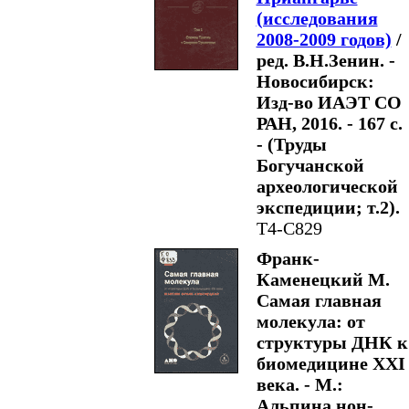
(исследования
2008-2009 годов)
/
ред. В.Н.Зенин. -
Новосибирск:
Изд-во ИАЭТ СО
РАН, 2016. - 167 с.
- (Труды
Богучанской
археологической
экспедиции; т.2).
Т4-С829
Франк-
Каменецкий М.
Самая главная
молекула: от
структуры ДНК к
биомедицине XXI
века. - М.:
Альпина нон-