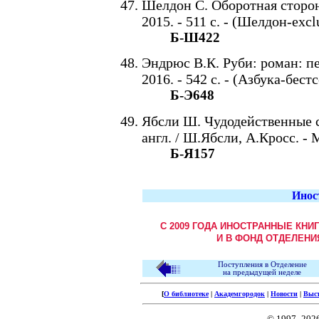
Шелдон С. Оборотная сторона
2015. - 511 с. - (Шелдон-excl
Б-Ш422
Эндрюс В.К. Руби: роман: пер
2016. - 542 с. - (Азбука-бест
Б-Э648
Ябсли Ш. Чудодейственные со
англ. / Ш.Ябсли, А.Кросс. - М
Б-Я157
Инос
С 2009 ГОДА ИНОСТРАННЫЕ КНИ
И В ФОНД ОТДЕЛЕНИ
Поступления в Отделение
на предыдущей неделе
[
О библиотеке
|
Академгородок
|
Новости
|
Выс
© 1997–202