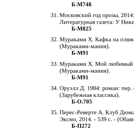
Б-М748
Московский год прозы, 2014:
Литературная газета: У Никит
Б-М825
Мураками Х. Кафка на пляже: п
(Мураками-мания).
Б-М91
Мураками Х. Мой любимый sput
(Мураками-мания).
Б-М91
Оруэлл Д. 1984: роман: пер. с 
(Зарубежная классика).
Б-О.705
Перес-Реверте А. Клуб Дюма,
Эксмо, 2014. - 539 с. - (Оба
Б-П272