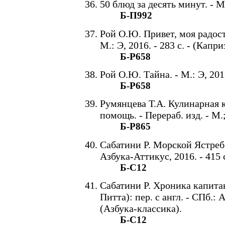
50 блюд за десять минут. - М.
Б-П992
Рой О.Ю. Привет, моя радост
М.: Э, 2016. - 283 с. - (Капр
Б-Р658
Рой О.Ю. Тайна. - М.: Э, 2016
Б-Р658
Румянцева Т.А. Кулинарная 
помощь. - Перераб. изд. - М.
Б-Р865
Сабатини Р. Морской Ястреб: 
Азбука-Аттикус, 2016. - 415 
Б-С12
Сабатини Р. Хроника капита
Питта): пер. с англ. - СПб.: 
(Азбука-классика).
Б-С12