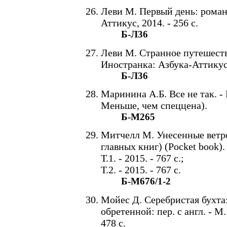
Леви М. Первый день: роман:
Аттикус, 2014. - 256 с.
Б-Л36
Леви М. Странное путешестви
Иностранка: Азбука-Аттикус, 
Б-Л36
Маринина А.Б. Все не так. - 
Меньше, чем спеццена).
Б-М265
Митчелл М. Унесенные ветром:
главных книг) (Pocket book).
Т.1. - 2015. - 767 с.;
Т.2. - 2015. - 767 с.
Б-М676/1-2
Мойес Д. Серебристая бухта
обретенной: пер. с англ. - М
478 с.