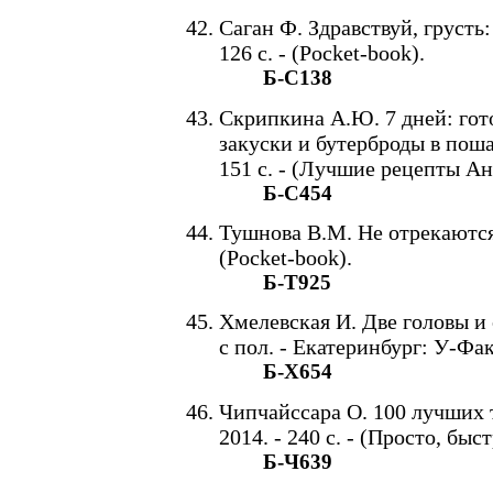
Саган Ф. Здравствуй, грусть: 
126 с. - (Pocket-book).
Б-С138
Скрипкина А.Ю. 7 дней: гот
закуски и бутерброды в поша
151 с. - (Лучшие рецепты А
Б-С454
Тушнова В.М. Не отрекаются л
(Pocket-book).
Б-Т925
Хмелевская И. Две головы и 
с пол. - Екатеринбург: У-Факт
Б-Х654
Чипчайссара О. 100 лучших т
2014. - 240 с. - (Просто, быст
Б-Ч639