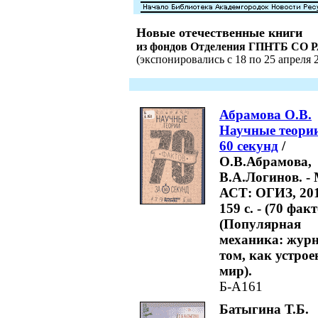
Новые отечественные книги
из фондов Отделения ГПНТБ СО 
(экспонировались с 18 по 25 апреля 2
Абрамова О.В.
Научные теории
60 секунд
/
О.В.Абрамова,
В.А.Логинов. - 
АСТ: ОГИЗ, 201
159 с. - (70 фак
(Популярная
механика: журн
том, как устрое
мир).
Б-А161
Батыгина Т.Б.