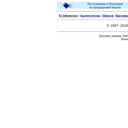
Поступления в Отделение
на предыдущей неделе
[
О библиотеке
|
Академгородок
|
Новости
|
Выставк
© 1997–2026
Документ изменен: Wed F
Посещ