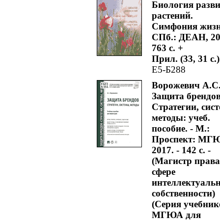
Биология разв
растений.
Симфония жизн
СПб.: ДЕАН, 201
763 с. +
Прил. (33, 31 с.)
Е5-Б288
Ворожевич А.С
Защита брендов
Стратегии, сис
методы: учеб.
пособие. - М.:
Проспект: МГ
2017. - 142 с. -
(Магистр права
сфере
интеллектуаль
собственности)
(Серия учебник
МГЮА для