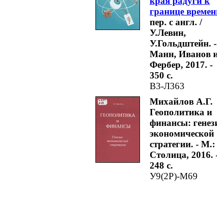
края радуги к
границе времен
пер. с англ. /
У.Левин,
У.Гольдштейн. -
Манн, Иванов 
Фербер, 2017. -
350 с.
В3-Л363
Михайлов А.Г.
Геополитика и
финансы: генез
экономической
стратегии. - М.:
Столица, 2016. 
248 с.
У9(2Р)-М69