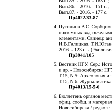
Вып.85. - 2016. - 163 с.;
Вып.86. - 2016. - 151 с.;
Вып.87. - 2016. - 177 с.
Пр4022/83-87
Путилина В.С. Сорбцион
подземных вод тяжелым
элементами. Свинец: ана
И.В.Галицкая, Т.И.Юган
2016. - 123 с. - (Экологи
Пр3941/105
Вестник НГУ. Сер.: Исто
и др. - Новосибирск: НГ
Т.15, N 5: Археология и э
Т.15, N 6: Журналистика. 
Пр4013/15-5-6
Бюллетень органов мест
офиц. сообщ. и материа
Новосибирска / редкол.: