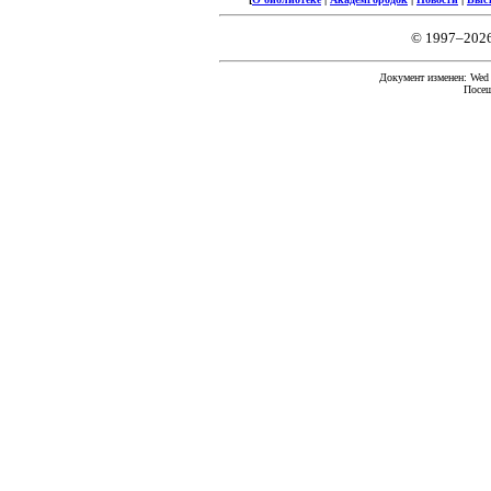
© 1997–202
Документ изменен: Wed F
Посещ