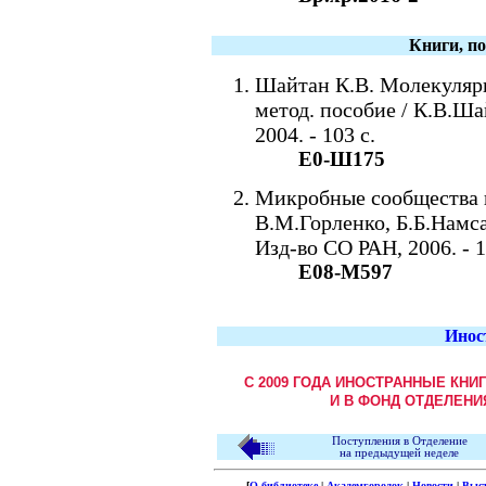
Книги, п
Шайтан К.В. Молекулярн
метод. пособие / К.В.Ш
2004. - 103 с.
Е0-Ш175
Микробные сообщества щ
В.М.Горленко, Б.Б.Намса
Изд-во СО РАН, 2006. - 1
Е08-М597
Инос
С 2009 ГОДА ИНОСТРАННЫЕ КНИ
И В ФОНД ОТДЕЛЕНИ
Поступления в Отделение
на предыдущей неделе
[
О библиотеке
|
Академгородок
|
Новости
|
Выс