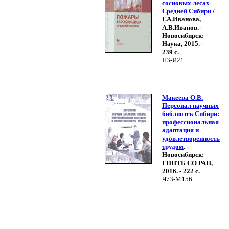
сосновых лесах
Средней Сибири
/
Г.А.Иванова,
А.В.Иванов. -
Новосибирск:
Наука, 2015. -
239 с.
П3-И21
Макеева О.В.
Персонал научных
библиотек Сибири:
профессиональная
адаптация и
удовлетворенность
трудом
. -
Новосибирск:
ГПНТБ СО РАН,
2016. - 222 с.
Ч73-М156