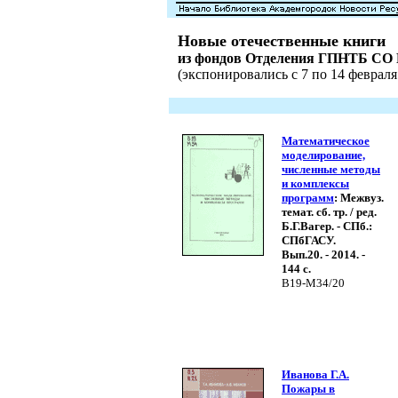
Новые отечественные книги
из фондов Отделения ГПНТБ СО
(экспонировались с 7 по 14 февраля 
Математическое
моделирование,
численные методы
и комплексы
программ
: Межвуз.
темат. сб. тр. / ред.
Б.Г.Вагер. - СПб.:
СПбГАСУ.
Вып.20. - 2014. -
144 с.
В19-М34/20
Иванова Г.А.
Пожары в