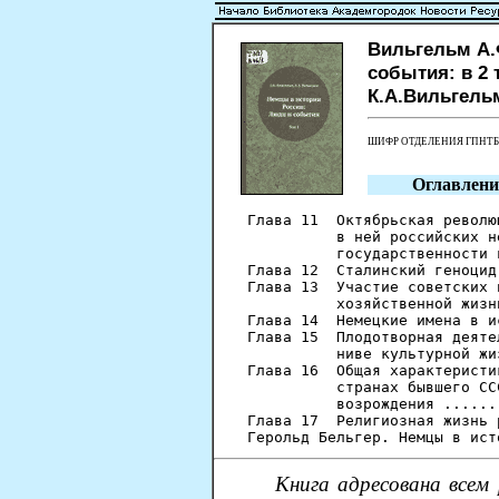
Вильгельм А.
события: в 2 т
К.А.Вильгельм.
ШИФР ОТДЕЛЕНИЯ ГПНТ
Оглавлени
Глава 11  Октябрьская револю
          в ней российских н
          государственности 
Глава 12  Сталинский геноцид
Глава 13  Участие советских 
          хозяйственной жизн
Глава 14  Немецкие имена в и
Глава 15  Плодотворная деяте
          ниве культурной жи
Глава 16  Общая характеристи
          странах бывшего СС
          возрождения ......
Глава 17  Религиозная жизнь 
Книга адресована всем