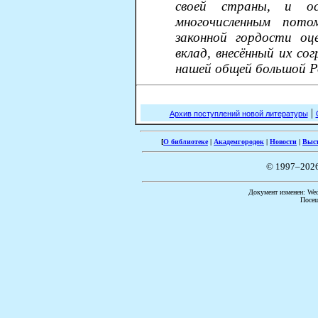
своей страны, и о
многочисленным пото
законной гордости о
вклад, внесённый их с
нашей общей большой Ро
|
Архив поступлений новой литературы
[
О библиотеке
|
Академгородок
|
Новости
|
Выс
© 1997–202
Документ изменен: Wed 
Посещ