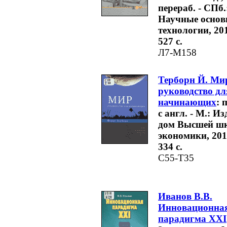
перераб. - СПб.
Научные основ
технологии, 201
527 с.
Л7-М158
Терборн Й. Ми
руководство дл
начинающих
: 
с англ. - М.: Из
дом Высшей шк
экономики, 2015
334 с.
С55-Т35
Иванов В.В.
Инновационна
парадигма XXI