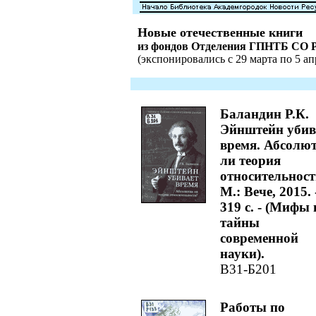
Новые отечественные книги
из фондов Отделения ГПНТБ СО 
(экспонировались с 29 марта по 5 апр
Баландин Р.К.
Эйнштейн убив
время. Абсолю
ли теория
относительност
М.: Вече, 2015. 
319 с. - (Мифы 
тайны
современной
науки).
В31-Б201
Работы по