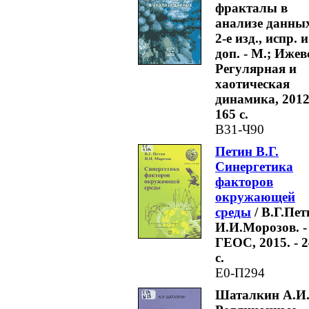
фракталы в
анализе данных
2-е изд., испр. и
доп. - М.; Ижев
Регулярная и
хаотическая
динамика, 2012.
165 с.
В31-Ч90
Петин В.Г.
Синергетика
факторов
окружающей
среды
/ В.Г.Пет
И.И.Морозов. -
ГЕОС, 2015. - 
с.
Е0-П294
Шаталкин А.И