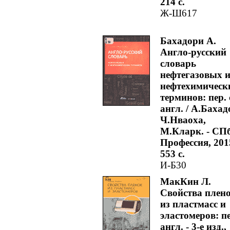
214 с.
Ж-Ш617
Бахадори А.
Англо-русский
словарь
нефтегазовых 
нефтехимическ
терминов: пер. 
англ. / А.Бахад
Ч.Нваоха,
М.Кларк. - СПб
Профессия, 2015
553 с.
И-Б30
МакКин Л.
Свойства плен
из пластмасс и
эластомеров: пе
англ. - 3-е изд.,