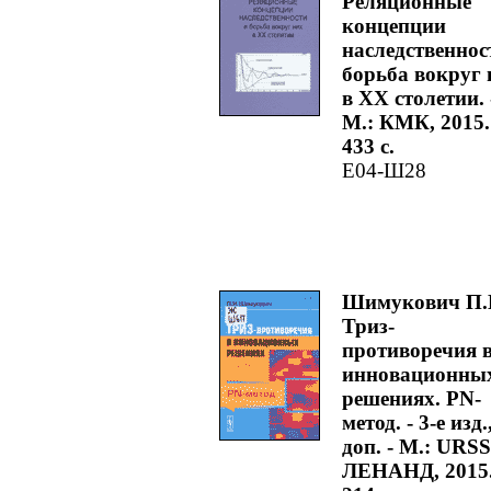
Реляционные
концепции
наследственнос
борьба вокруг 
в XX столетии. 
М.: КМК, 2015.
433 с.
Е04-Ш28
Шимукович П.
Триз-
противоречия 
инновационны
решениях. PN-
метод. - 3-е изд.
доп. - М.: URSS
ЛЕНАНД, 2015.