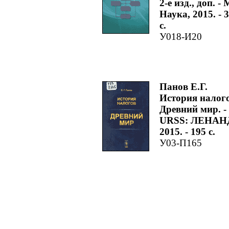
2-е изд., доп. - 
Наука, 2015. - 
с.
У018-И20
Панов Е.Г.
История налого
Древний мир. -
URSS: ЛЕНАН
2015. - 195 с.
У03-П165