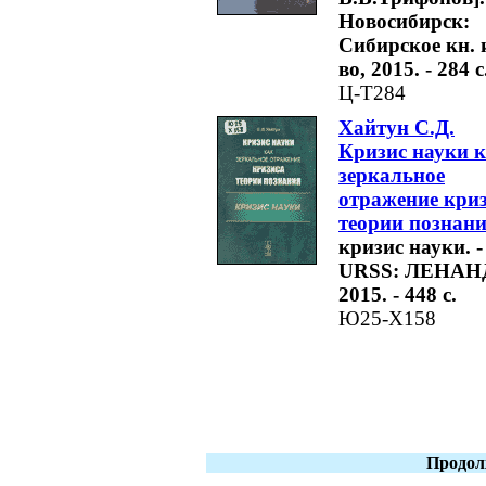
Новосибирск:
Сибирское кн. 
во, 2015. - 284 с
Ц-Т284
Хайтун С.Д.
Кризис науки 
зеркальное
отражение кри
теории познан
кризис науки. -
URSS: ЛЕНАН
2015. - 448 с.
Ю25-Х158
Продол