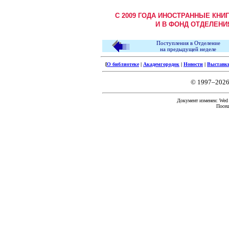
С 2009 ГОДА ИНОСТРАННЫЕ КНИ
И В ФОНД ОТДЕЛЕНИ
Поступления в Отделение
на предыдущей неделе
[
О библиотеке
|
Академгородок
|
Новости
|
Выставк
© 1997–2026
Документ изменен: Wed F
Посещ