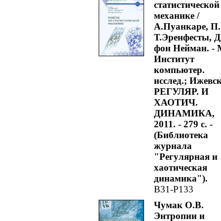
статистической
механике /
А.Пуанкаре, П.
Т.Эренфесты, Д
фон Нейман. - 
Институт
компьютер.
исслед.; Ижевск
РЕГУЛЯР. И
ХАОТИЧ.
ДИНАМИКА,
2011. - 279 с. -
(Библиотека
журнала
"Регулярная и
хаотическая
динамика").
В31-Р133
Чумак О.В.
Энтропии и