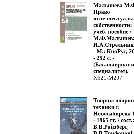
Малышева М.Ф
Право
интеллектуаль
собственности:
учеб. пособие /
М.Ф.Малышева
И.А.Стрельник
- М.: КноРус, 2
- 252 с. -
(Бакалавриат 
специалитет).
Х621-М207
Творцы оборо
техники г.
Новосибирска 
- 1965 гг. / сост.
В.В.Райзберг,
В.В.Трифонов].