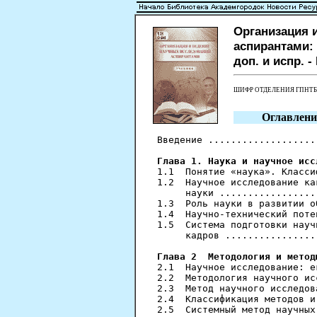
Организация 
аспирантами: 
доп. и испр. - 
ШИФР ОТДЕЛЕНИЯ ГПНТ
Оглавлени
Введение ...................
Глава 1. Наука и научное исс
1.1  Понятие «наука». Класси
1.2  Научное исследование ка
     науки .................
1.3  Роль науки в развитии о
1.4  Научно-технический поте
1.5  Система подготовки науч
     кадров ................
Глава 2  Методология и метод
2.1  Научное исследование: е
2.2  Методология научного ис
2.3  Метод научного исследов
2.4  Классификация методов и
2.5  Системный метод научных