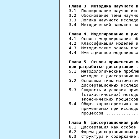
Глава 3  Методика научного и
3.1  Планирование научно-исс
3.2  Обоснование темы научно
3.3  Логика научного исследо
3.4  Методический замысел на
Глава 4. Моделирование в дис
4.1  Основы моделирования об
4.2  Классификация моделей и
4.3  Методические основы пос
4.4  Имитационное моделирова
Глава 5. Основы применения м
при разработке диссертации
 .
5.1  Методологические пробле
     методов в диссертационн
5.2  Основные типы математич
     диссертационных исследо
5.3  Сущность и условия прим
     (стохастических) методо
     экономических процессов
5.4  Общая характеристика оп
     применяемых при исследо
     процессов .............
Глава 6  Диссертационная раб
6.1  Диссертация как особое 
6.2  Формы диссертационных р
6.3  Структура и содержание 