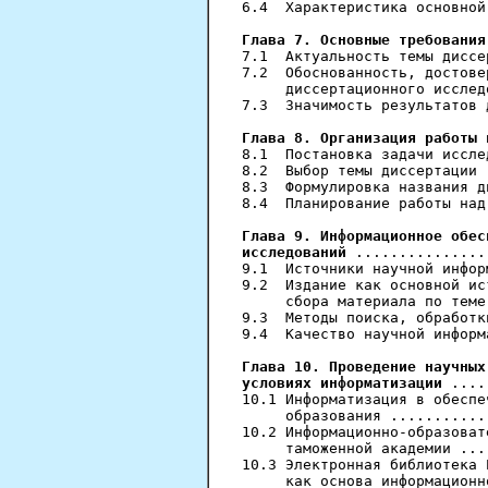
6.4  Характеристика основной
Глава 7. Основные требования
7.1  Актуальность темы диссе
7.2  Обоснованность, достове
     диссертационного исслед
7.3  Значимость результатов 
Глава 8. Организация работы 
8.1  Постановка задачи иссле
8.2  Выбор темы диссертации 
8.3  Формулировка названия д
8.4  Планирование работы над
Глава 9. Информационное обес
исследований
 ...............
9.1  Источники научной инфор
9.2  Издание как основной ис
     сбора материала по теме
9.3  Методы поиска, обработк
9.4  Качество научной информ
Глава 10. Проведение научных
условиях информатизации
 ....
10.1 Информатизация в обеспе
     образования ...........
10.2 Информационно-образоват
     таможенной академии ...
10.3 Электронная библиотека 
     как основа информационн