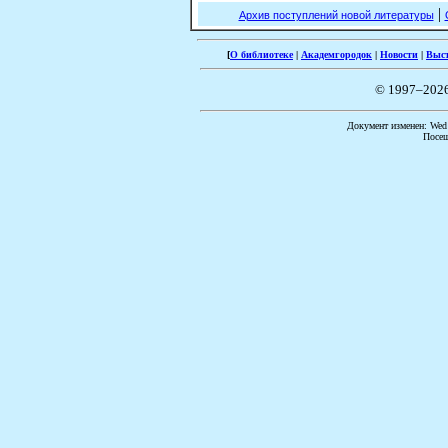
|
Архив поступлений новой литературы
[
О библиотеке
|
Академгородок
|
Новости
|
Выс
© 1997–202
Документ изменен: Wed 
Посещ