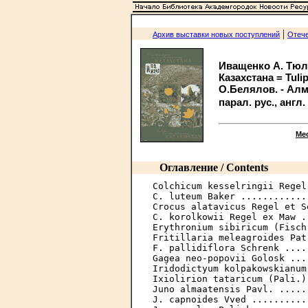
|
Архив выставки новых поступлений
Отече
Иващенко А. Тюл
Казахстана = Tulip
О.Белялов. - Алма
парал. рус., англ. 
Ме
Оглавление / Contents
Colchicum kesselringii Regel
C. luteum Baker ............
Crocus alatavicus Regel et S
C. korolkowii Regel ex Maw .
Erythronium sibiricum (Fisch
Fritillaria meleagroides Pat
F. pallidiflora Schrenk ....
Gagea neo-popovii Golosk ...
Iridodictyum kolpakowskianum
Ixiolirion tataricum (Pali.)
Juno almaatensis Pavl. .....
J. capnoides Vved ..........