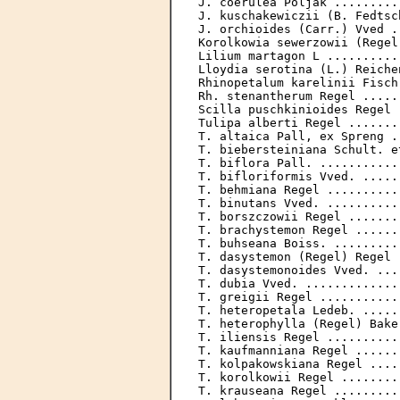
J. coerulea Poljak .........
J. kuschakewiczii (B. Fedtsc
J. orchioides (Carr.) Vved .
Korolkowia sewerzowii (Regel
Lilium martagon L ..........
Lloydia serotina (L.) Reiche
Rhinopetalum karelinii Fisch
Rh. stenantherum Regel .....
Scilla puschkinioides Regel 
Tulipa alberti Regel .......
T. altaica Pall, ex Spreng .
T. biebersteiniana Schult. e
T. biflora Pall. ...........
T. bifloriformis Vved. .....
T. behmiana Regel ..........
T. binutans Vved. ..........
Т. borszczowii Regel .......
Т. brachystemon Regel ......
Т. buhseana Boiss. .........
Т. dasystemon (Regel) Regel 
T. dasystemonoides Vved. ...
T. dubia Vved. .............
T. greigii Regel ...........
T. heteropetala Ledeb. .....
T. heterophylla (Regel) Bake
T. iliensis Regel ..........
T. kaufmanniana Regel ......
T. kolpakowskiana Regel ....
T. korolkowii Regel ........
T. krauseana Regel .........