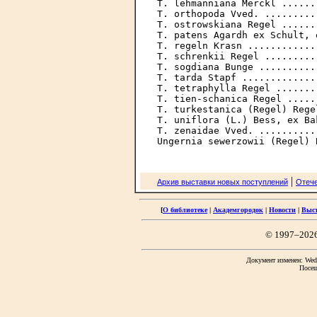
T. lehmanniana Merckl ......
T. orthopoda Vved. .........
T. ostrowskiana Regel ......
T. patens Agardh ex Schult, 
T. regeln Krasn ............
T. schrenkii Regel .........
T. sogdiana Bunge ..........
Т. tarda Stapf .............
T. tetraphylla Regel .......
T. tien-schanica Regel .....
T. turkestanica (Regel) Rege
T. uniflora (L.) Bess, ex Ba
T. zenaidae Vved. ..........
|
Архив выставки новых поступлений
Отече
[
О библиотеке
|
Академгородок
|
Новости
|
Выс
© 1997–202
Документ изменен: Wed 
Посещ