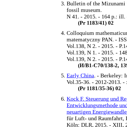
Bulletin of the Mizunami
fossil museum.
N 41. - 2015. - 164 p.: il
(Pr 1183/41) 02
Colloquium mathematicum
matematyczny PAN. - IS
Vol.138, N 2. - 2015. - P.14
Vol.139, N 1. - 2015. - 148
Vol.139, N 2. - 2015. - P.1
(И/В1-С70/138-2, 139
Early China
. - Berkeley: I
Vol.35-36. - 2012-2013. - x
(Pr 1181/35-36) 02
Kock F. Steuerung und Reg
Entwicklungsmethode und 
neuartigen Energiewandle
für Luft- und Raumfahrt, I
Köln: DLR, 2015. - XIII, 2