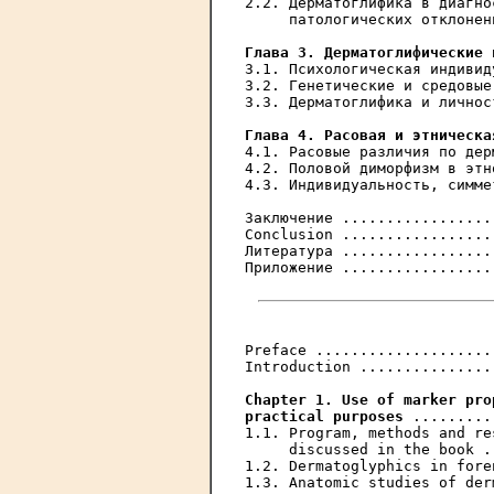
2.2. Дерматоглифика в диагно
     патологических отклонен
Глава 3. Дерматоглифические 
3.1. Психологическая индивид
3.2. Генетические и средовые
3.3. Дерматоглифика и личнос
Глава 4. Расовая и этническа
4.1. Расовые различия по дер
4.2. Половой диморфизм в этн
4.3. Индивидуальность, симме
Заключение .................
Conclusion .................
Литература .................
Приложение .................
Preface ....................
Introduction ...............
Chapter 1. Use of marker pro
practical purposes
 .........
1.1. Program, methods and re
     discussed in the book .
1.2. Dermatoglyphics in fore
1.3. Anatomic studies of der