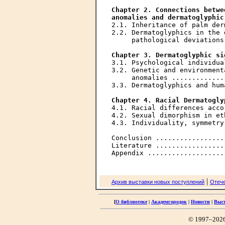
Chapter 2. Connections betwe
anomalies and dermatoglyphic
2.1. Inheritance of palm der
2.2. Dermatoglyphics in the 
     pathological deviations
Chapter 3. Dermatoglyphic si
3.1. Psychological individua
3.2. Genetic and environment
     anomalies .............
3.3. Dermatoglyphics and hum
Chapter 4. Racial Dermatogly
4.1. Racial differences acco
4.2. Sexual dimorphism in et
4.3. Individuality, symmetry
Conclusion .................
Literature .................
|
Архив выставки новых поступлений
Отече
[
О библиотеке
|
Академгородок
|
Новости
|
Выс
© 1997–202