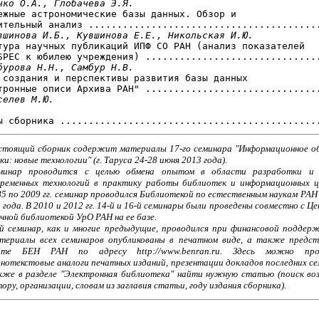
чко O.A., Глобачева Э.Я.
ежные астрономические базы данных. Обзор и

ительный анализ .........................................
вшинова И.Б., Кувшинова Е.Е., Никольская И.Ю.
тура научных публикаций ИПФ СО РАН (анализ показателей

SPEC к юбилею учреждения) ...............................
бурова H.H., Самбур Н.В.
 создания и перспективы развития базы данных

тронные описи Архива РАН" ...............................
селев М.Ю.
стоящий сборник содержит материалы 17-го семинара "Информационное об
ки: новые технологии" (г. Таруса 24-28 июня 2013 года).
минар проводится с целью обмена опытом в области разработки и 
временных технологий в практику работы библиотек и информационных ц
5 по 2009 гг. семинар проводился Библиотекой по естественным наукам РАН 
 года. В 2010 и 2012 гг. 14-й и 16-й семинары были проведены совместно с Ц
чной библиотекой УрО РАН на ее базе.
-й семинар, как и многие предыдущие, проводился при финансовой поддер
териалы всех семинаров опубликованы в печатном виде, а также предст
йте БЕН РАН по адресу http://www.benran.ru. Здесь можно про
нотекстовые аналоги печатных изданий, презентации докладов последних се
кже в разделе "Электронная библиотека" найти нужную статью (поиск во
ору, организации, словам из заглавия статьи, году издания сборника).