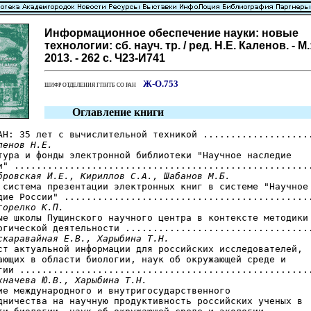
Информационное обеспечение науки: новые
технологии: сб. науч. тр. / ред. Н.Е. Каленов. - М
2013. - 262 с. Ч23-И741
Ж-О.753
ШИФР ОТДЕЛЕНИЯ ГПНТБ СО РАН
Оглавление книги
АН: 35 лет с вычислительной техникой ....................
ленов Н.Е.
тура и фонды электронной библиотеки "Научное наследие

и" ......................................................
бровская И.Е., Кириллов С.А., Шабанов М.Б.
 система презентации электронных книг в системе "Научное

дие России" .............................................
горелко К.П.
ые школы Пущинского научного центра в контексте методики

огической деятельности ..................................
скаравайная Е.В., Харыбина Т.Н.
ст актуальной информации для российских исследователей,

ающих в области биологии, наук об окружающей среде и

гии .....................................................
хначева Ю.В., Харыбина Т.Н.
ие международного и внутригосударственного

дничества на научную продуктивность российских ученых в
