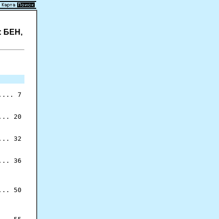
.: БЕН,
... 7

.. 20

.. 32

.. 36

.. 50
