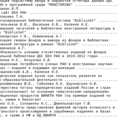
зация подсистемы ввода и обработки отчетных данных ЦБС

АН в программной среде "MONITORING" .....................
ракин В.П.
 сайт БЕН РАН ...........................................
ловьева Т.Н.
атизированная библиотечная система "BiblioJet" ..........
сильчиков В.В., Васильев A.B., Каленов Н.Е.
живание читателей в Библиотеке иностранной литературы в

х "BiblioJet" ...........................................
лакерская С.Б., Кожевников А.Г.
изация сверки фондов и вывода из фондов в Библиотеке

ранной литературы в рамках "BiblioJet" ..................
жевников А.Г.
ебованность учеными отечественных изданий из фондов

альной библиотеки ЦБС БЕН РАН в 2010-2012 годах .........
ленов Н.Е., Кочукова Е.В.
мационные потребности ученых РАН в иностранных научных

лах — издания и издающие организации ....................
ушановский A.B., Каленов Н.Е.
дические издания вузов как показатель развития их

о-образовательной деятельности ..........................
докименкова Ю.Б., Соболева Н.О. Круковская Н.В.
теристика потока периодических изданий России и стран

русскоязычных) по основным тематическим направлениям

мационных продуктов ВИНИТИ РАН (на примере изданий по

е, химии и биологии) ....................................
чко O.A., Солошенко Н.С., Дивильковская Т.Ю.
орые аспекты представления фамилий авторов испанского и

гальского происхождения в зарубежных изданиях и базах

х, а также в РЖ и БД ВИНИТИ .............................