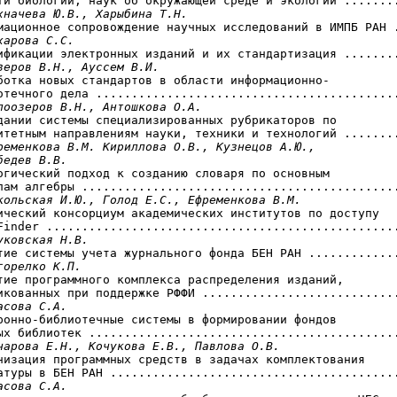
ти биологии, наук об окружающей среде и экологии ........
хначева Ю.В., Харыбина Т.Н.
мационное сопровождение научных исследований в ИМПБ РАН .
харова С.С.
зеров В.Н., Ауссем В.И.
аботка новых стандартов в области информационно-

отечного дела ...........................................
лоозеров В.Н., Антошкова O.A.
дании системы специализированных рубрикаторов по

итетным направлениям науки, техники и технологий ........
ременкова В.М. Кириллова О.В., Кузнецов А.Ю.,

бедев В.В.
логический подход к созданию словаря по основным

лам алгебры .............................................
кольская И.Ю., Голод Е.С., Ефременкова В.М.
ический консорциум академических институтов по доступу

Finder ..................................................
уковская Н.В.
тие системы учета журнального фонда БЕН РАН .............
горелко К.П.
тие программного комплекса распределения изданий,

икованных при поддержке РФФИ ............................
асова С.А.
ронно-библиотечные системы в формировании фондов

ых библиотек ............................................
чарова E.H., Кочукова Е.В., Павлова О.В.
низация программных средств в задачах комплектования

атуры в БЕН РАН .........................................
асова С.А.