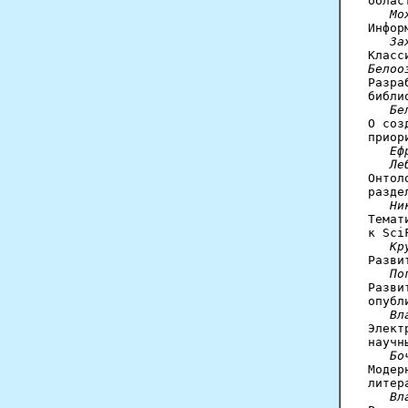
облас
Мо
Инфор
За
Белоо

Разр
библи
Бе
О соз
приор
Еф
   Ле

Онто
разде
Ни
Темат
к Sci
Кр
Разви
По
Разви
опубл
Вл
Элект
научн
Бо
Модер
литер
Вл