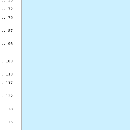
.. 55

.. 72

.. 87

.. 96

. 103

. 113

. 117

. 122

. 128

. 135
