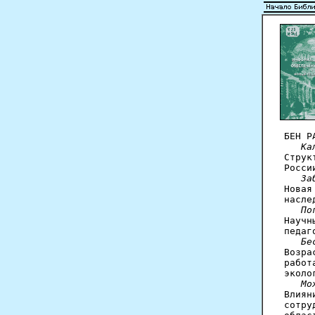
БЕН Р
Ка
Струк
Росси
За
Новая
насле
По
Научн
педаг
Бе
Возра
работ
эколо
Мо
Влиян
сотру