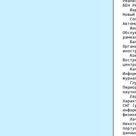
Реали
БЕН Р
Ва
Новый
Со
Автом
Ва
Обслу
рамка
Ба
Орган
иност
Ко
Востр
центр
Ка
Инфор
журна
Гл
Перио
научн
Ев
Харак
СНГ (
инфор
физик
Ха
Некот
порту
данны