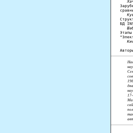
Ха
Заруб
сравн
Ку
Струк
БД IN
Ша
Этапы
"Элек
Ки
На
нау
Се
со
198
два
нау
17
Ма
са
пол
та
авт