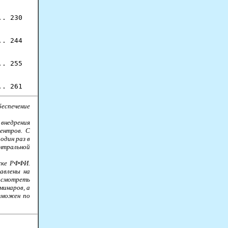
. 230

. 244

. 255

еспечение
внедрения
ентров. С
один раз в
ентральной
жке РФФИ.
авлены на
смотреть
минаров, а
зможен по