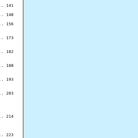
. 141

. 148

. 156

. 173

. 182

. 188

. 193

. 203

. 214

. 223
