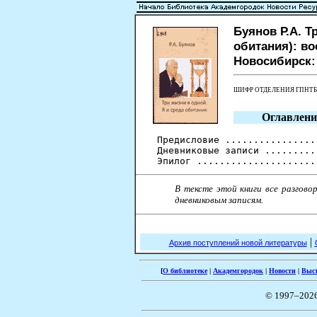
Буянов Р.А. Т
обитания): вос
Новосибирск: 
ШИФР ОТДЕЛЕНИЯ ГПНТ
Оглавлени
Предисловие ................
Дневниковые записи .........
В тексте этой книги все разгово
дневниковым записям.
|
Архив поступлений новой литературы
[
О библиотеке
|
Академгородок
|
Новости
|
Выс
© 1997–202