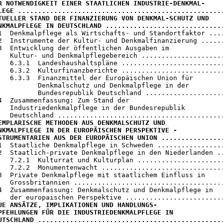
R NOTWENDIGKEIT EINER STAATLICHEN INDUSTRIE-DENKMAL-

LEGE ....................................................
TUELLER STAND DER FINANZIERUNG VON DENKMAL-SCHUTZ UND

NKMALPFLEGE IN DEUTSCHLAND .............................
.1  Denkmalpflege als Wirtschafts- und Standortfaktor ....
2  Instrumente der Kultur- und Denkmalfinanzierung ......
3  Entwicklung der öffentlichen Ausgaben im

   Kultur- und Denkmalpflegebereich .....................
   6.3.1  Landeshaushaltspläne ..........................
   6.3.2  Kulturfinanzberichte ..........................
   6.3.3  Finanzmittel der Europäischen Union für

          Denkmalschutz und Denkmalpflege in der

          Bundesrepublik Deutschland ....................
4  Zusammenfassung: Zum Stand der

   Industriedenkmalpflege in der Bundesrepublik

EMPLARISCHE METHODEN AUS DENKMALSCHUTZ UND

NKMALPFLEGE IN DER EUROPÄISCHEN PERSPEKTIVE -

STRUMENTARIEN AUS DER EUROPÄISCHEN UNION ...............
.1  Staatliche Denkmalpflege in Schweden .................
2  Staatlich-private Denkmalpflege in den Niederlanden ..
   7.2.1  Kulturrat und Kulturplan ......................
   7.2.2  Monumentenwacht ...............................
3  Private Denkmalpflege mit staatlichem Einfluss in

   Grossbritannien ......................................
4  Zusammenfassung: Denkmalschutz und Denkmalpflege in

UE ANSÄTZE, IMPLIKATIONEN UND HANDLUNGS-

PFEHLUNGEN FÜR DIE INDUSTRIEDENKMALPFLEGE IN

UTSCHLAND ..............................................