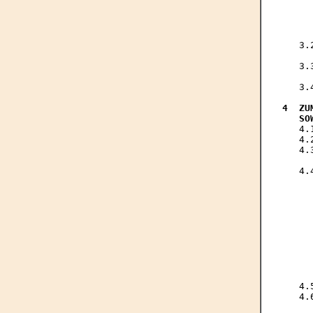
     
     
     
     
   3.
     
   3.
     
   3.
4  ZU
   SO

   4
   4.
   4.
     
   4.
     
     
     
     
     
     
     
     
     
     
   4.
   4.