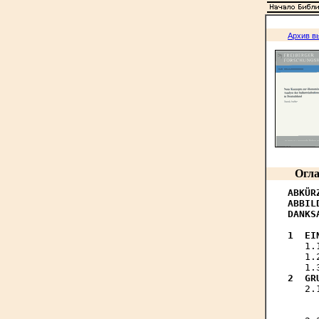
Архив в
Огла
ABKÜR
ABBIL
DANKS
1  EI

   1
   1.
2  GR

   2
     
     