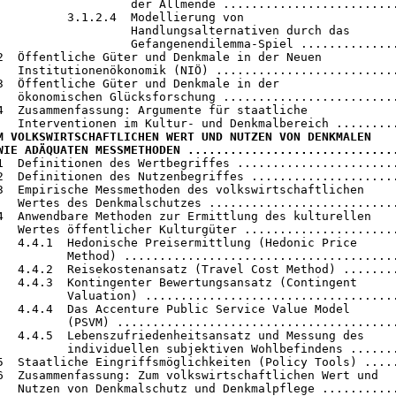
                   der Allmende .........................
          3.1.2.4  Modellierung von

                   Handlungsalternativen durch das

                   Gefangenendilemma-Spiel ..............
2  Öffentliche Güter und Denkmale in der Neuen

   Institutionenökonomik (NIÖ) ..........................
3  Öffentliche Güter und Denkmale in der

   ökonomischen Glücksforschung .........................
4  Zusammenfassung: Argumente für staatliche

M VOLKSWIRTSCHAFTLICHEN WERT UND NUTZEN VON DENKMALEN

WIE ADÄQUATEN MESSMETHODEN .............................
.1  Definitionen des Wertbegriffes .......................
2  Definitionen des Nutzenbegriffes .....................
3  Empirische Messmethoden des volkswirtschaftlichen

   Wertes des Denkmalschutzes ...........................
4  Anwendbare Methoden zur Ermittlung des kulturellen

   Wertes öffentlicher Kulturgüter ......................
   4.4.1  Hedonische Preisermittlung (Hedonic Price

          Method) .......................................
   4.4.2  Reisekostenansatz (Travel Cost Method) ........
   4.4.3  Kontingenter Bewertungsansatz (Contingent

          Valuation) ....................................
   4.4.4  Das Accenture Public Service Value Model

          (PSVM) ........................................
   4.4.5  Lebenszufriedenheitsansatz und Messung des

          individuellen subjektiven Wohlbefindens .......
5  Staatliche Eingriffsmöglichkeiten (Policy Tools) .....
6  Zusammenfassung: Zum volkswirtschaftlichen Wert und
