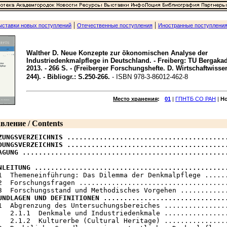
|
|
ыставки новых поступлений
Отечественные поступления
Иностранные поступлени
Walther D. Neue Konzepte zur ökonomischen Analyse der
Industriedenkmalpflege in Deutschland. - Freiberg: TU Bergaka
2013. - 266 S. - (Freiberger Forschungshefte. D. Wirtschaftwisse
244). - Bibliogr.: S.250-266.
- ISBN 978-3-86012-462-8
Место хранения
:
01
|
ГПНТБ СО РАН
|
Н
вление / Contents
ZUNGSVERZEICHNIS ........................................
DUNGSVERZEICHNIS ........................................
AGUNG ...................................................
NLEITUNG ...............................................
.1  Themeneinführung: Das Dilemma der Denkmalpflege ......
2  Forschungsfragen .....................................
UNDLAGEN UND DEFINITIONEN ..............................
.1  Abgrenzung des Untersuchungsbereiches ................
   2.1.1  Denkmale und Industriedenkmale ................
   2.1.2  Kulturerbe (Cultural Heritage) ................