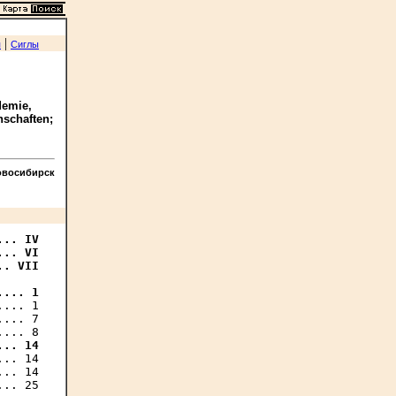
|
я
Сиглы
demie,
nschaften;
овосибирск
.. IV

.. VI

. VII

.... 1
... 1

... 7

... 14
.. 14

.. 14

.. 25
