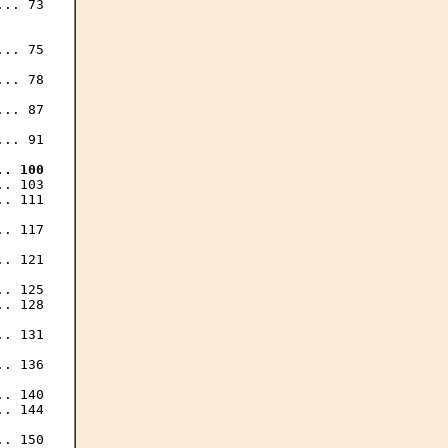
.. 73

.. 75

.. 78

.. 87

.. 100
. 103

. 111

. 117

. 121

. 125

. 128

. 131

. 136

. 140

. 144
