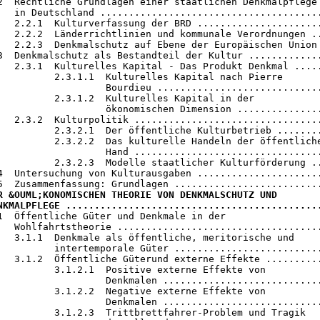
2  Rechtliche Grundlagen einer staatlichen Denkmalpflege

   in Deutschland .......................................
   2.2.1  Kulturverfassung der BRD ......................
   2.2.2  Länderrichtlinien und kommunale Verordnungen ..
   2.2.3  Denkmalschutz auf Ebene der Europäischen Union 
3  Denkmalschutz als Bestandteil der Kultur .............
   2.3.1  Kulturelles Kapital - Das Produkt Denkmal .....
          2.3.1.1  Kulturelles Kapital nach Pierre

                   Bourdieu .............................
          2.3.1.2  Kulturelles Kapital in der

                   ökonomischen Dimension ...............
   2.3.2  Kulturpolitik .................................
          2.3.2.1  Der öffentliche Kulturbetrieb ........
          2.3.2.2  Das kulturelle Handeln der öffentliche
                   Hand .................................
          2.3.2.3  Modelle staatlicher Kulturförderung ..
4  Untersuchung von Kulturausgaben ......................
R &OUML;KONOMISCHEN THEORIE VON DENKMALSCHUTZ UND

NKMALPFLEGE ............................................
.1  Öffentliche Güter und Denkmale in der

   Wohlfahrtstheorie ....................................
   3.1.1  Denkmale als öffentliche, meritorische und

          intertemporale Güter ..........................
   3.1.2  Öffentliche Güterund externe Effekte ..........
          3.1.2.1  Positive externe Effekte von

                   Denkmalen ............................
          3.1.2.2  Negative externe Effekte von

                   Denkmalen ............................
          3.1.2.3  Trittbrettfahrer-Problem und Tragik
