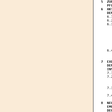
5  ZU
   PF
6  AK
   DE

   6
   6.
   6.
     
     
     
     
     
     
   6.
     
7  EX
   DE
   IN

   7
   7.
     
     
   7.
     
   7.
8  NE
   EM
   DE