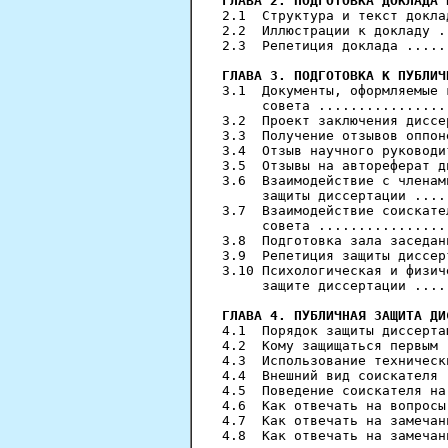
ГЛАВА 2. ПОДГОТОВКА ДОКЛАДА 
2.1  Структура и текст докла
2.2  Иллюстрации к докладу .
2.3  Репетиция доклада .....
ГЛАВА 3. ПОДГОТОВКА К ПУБЛИЧ
3.1  Документы, оформляемые 
     совета ................
3.2  Проект заключения диссе
3.3  Получение отзывов оппон
3.4  Отзыв научного руководи
3.5  Отзывы на автореферат д
3.6  Взаимодействие с членам
     защиты диссертации ....
3.7  Взаимодействие соискате
     совета ................
3.8  Подготовка зала заседан
3.9  Репетиция защиты диссер
3.10 Психологическая и физич
     защите диссертации ....
ГЛАВА 4. ПУБЛИЧНАЯ ЗАЩИТА ДИ
4.1  Порядок защиты диссерта
4.2  Кому защищаться первым 
4.3  Использование техническ
4.4  Внешний вид соискателя 
4.5  Поведение соискателя на
4.6  Как отвечать на вопросы
4.7  Как отвечать на замечан
4.8  Как отвечать на замечан