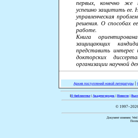
первых, конечно же 
успешно защитить ее. Н
управленческая пробле
решения. О способах е
работе.
Книга ориентирован
защищающих кандид
представить интерес 
докторских диссерт
организации научной де
|
Архив поступлений новой литературы
[
О библиотеке
|
Академгородок
|
Новости
|
Выс
© 1997–202
Документ изменен: Wed F
Посещ