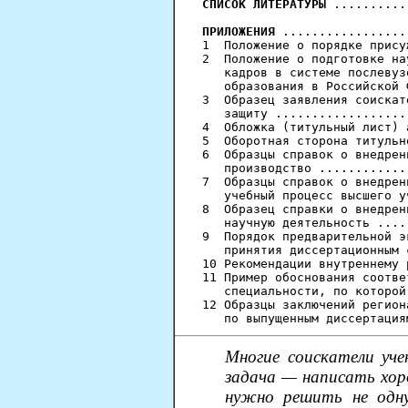
СПИСОК ЛИТЕРАТУРЫ
 ..........
ПРИЛОЖЕНИЯ
 .................
1  Положение о порядке прису
2  Положение о подготовке на
   кадров в системе послевуз
   образования в Российской 
3  Образец заявления соискат
   защиту ..................
4  Обложка (титульный лист) 
5  Оборотная сторона титульн
6  Образцы справок о внедрен
   производство ............
7  Образцы справок о внедрен
   учебный процесс высшего у
8  Образец справки о внедрен
   научную деятельность ....
9  Порядок предварительной э
   принятия диссертационным 
10 Рекомендации внутреннему 
11 Пример обоснования соотве
   специальности, по которой
12 Образцы заключений регион
Многие соискатели уче
задача — написать хор
нужно решить не одну,