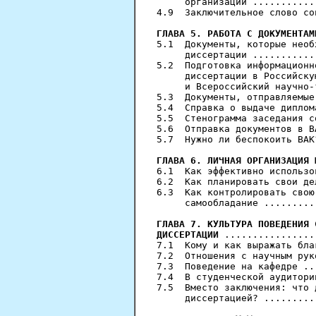
     организации ...........
4.9  Заключительное слово со
ГЛАВА 5. РАБОТА С ДОКУМЕНТАМ
5.1  Документы, которые необ
     диссертации ...........
5.2  Подготовка информационн
     диссертации в Российску
     и Всероссийский научно-
5.3  Документы, отправляемые
5.4  Справка о выдаче диплом
5.5  Стенограмма заседания с
5.6  Отправка документов в В
5.7  Нужно ли беспокоить ВАК
ГЛАВА 6. ЛИЧНАЯ ОРГАНИЗАЦИЯ 
6.1  Как эффективно использо
6.2  Как планировать свои де
6.3  Как контролировать свою
     самообладание .........
ГЛАВА 7. КУЛЬТУРА ПОВЕДЕНИЯ 
ДИССЕРТАЦИИ
 ................
7.1  Кому и как выражать бла
7.2  Отношения с научным рук
7.3  Поведение на кафедре ..
7.4  В студенческой аудитори
7.5  Вместо заключения: что 
     диссертацией? .........