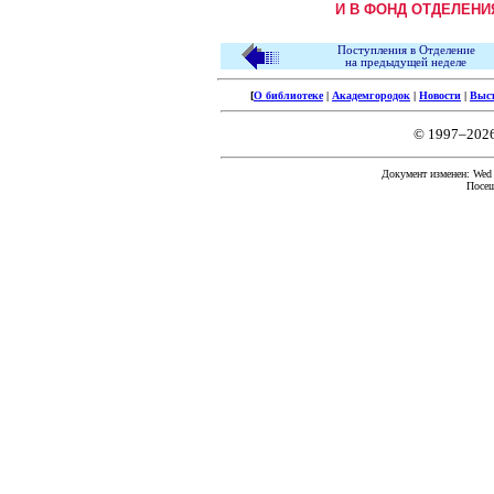
И В ФОНД ОТДЕЛЕНИ
Поступления в Отделение
на предыдущей неделе
[
О библиотеке
|
Академгородок
|
Новости
|
Выс
© 1997–202
Документ изменен: Wed F
Посещ