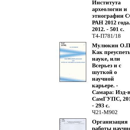
Института
археологии и
этнографии 
РАН 2012 года.
2012. - 501 с.
Т4-П781/18
Мулюкин О.П
Как преуспеть
науке, или
Всерьез и с
шуткой о
научной
карьере. -
Самара: Изд-
СамГУПС, 201
- 293 с.
Ч21-М902
Организация
работы научн