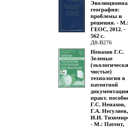
Эволюционна
география:
проблемы и
решения. - М.
ГЕОС, 2012. -
562 с.
Д8-В276
Ненахов Г.С.
Зеленые
(экологическ
чистые)
технологии в
патентной
документации
практ. пособие
Г.С. Ненахов,
Г.А. Негуляев,
И.И. Тихомир
- М.: Патент,